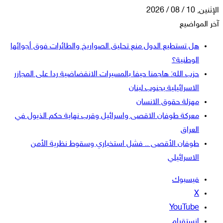
الإثنين, 10 / 08 / 2026
آخر المواضيع
هل تستطيع الدول منع تحليق الصواريخ والطائرات فوق أجوائها
الوطنية؟
حزب الله: هاجمنا حيفا بالمسيرات الانقضاضية ردا على المجازر
الاسرائيلية بجنوب لبنان
مهزلة حقوق الانسان
معركة طوفان الاقصى واسرائيل وقرب نهاية حكم الذيول في
العراق
طوفان الأقصى .. فشل استخباري وسقوط نظرية الأمن
الاسرائيلي
فيسبوك
‫X
‫YouTube
انستقرام