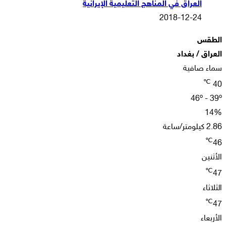
العراق في المناهج التعليمية الإيرانية
2018-12-24
الطقس
العراق / بغداد
سماء صافية
℃
40
46º - 39º
14%
2.86 كيلومتر/ساعة
℃
46
الأثنين
℃
47
الثلاثاء
℃
47
الأربعاء