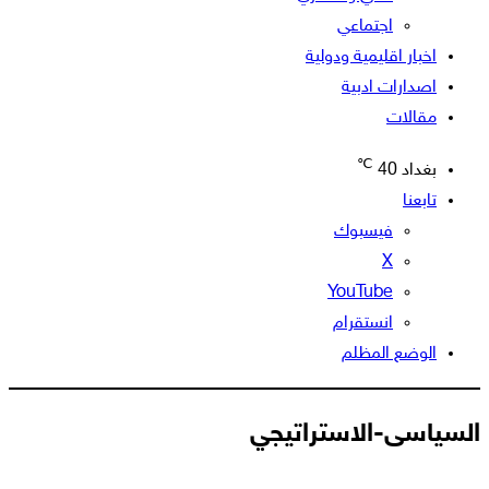
اجتماعي
اخبار اقليمية ودولية
اصدارات ادبية
مقالات
℃
بغداد
40
تابعنا
فيسبوك
‫X
‫YouTube
انستقرام
الوضع المظلم
السياسى-الاستراتيجي