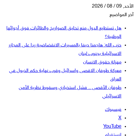
الأحد, 09 / 08 / 2026
آخر المواضيع
هل تستطيع الدول منع تحليق الصواريخ والطائرات فوق أجوائها
الوطنية؟
حزب الله: هاجمنا حيفا بالمسيرات الانقضاضية ردا على المجازر
الاسرائيلية بجنوب لبنان
مهزلة حقوق الانسان
معركة طوفان الاقصى واسرائيل وقرب نهاية حكم الذيول في
العراق
طوفان الأقصى .. فشل استخباري وسقوط نظرية الأمن
الاسرائيلي
فيسبوك
‫X
‫YouTube
انستقرام