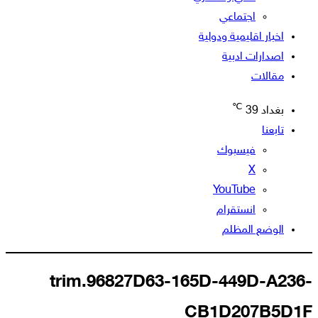
اجتماعي
اخبار اقليمية ودولية
اصدارات ادبية
مقالات
℃
بغداد
39
تابعنا
فيسبوك
‫X
‫YouTube
انستقرام
الوضع المظلم
trim.96827D63-165D-449D-A236-
CB1D207B5D1F