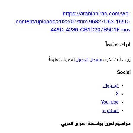
https://arabianiraq.com/wp-
content/uploads/2022/07/trim.96827D63-165D-
449D-A236-CB1D207B5D1F.mov
اترك تعليقاً
يجب أنت تكون
مسجل الدخول
لتضيف تعليقاً.
Social
فيسبوك
‫X
‫YouTube
انستقرام
مواضيع اخرى بواسطة العراق العربي