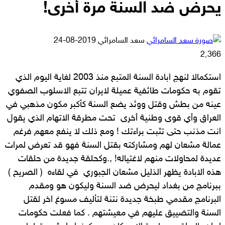
يحرض ضد السنة مرة أخرى!
أرسل
سعد السامرائي
2019-08-24
بريدا
2٬366
إلكترونيا
استكمالا لنهج ابادة السنة المتبع منذ 2003 لغاية اليوم الذي
تقوم به حكومات طائفية عميلة لايران تتبع الاسلوب الصفوي
عينه من بطش وقتل ووئد يضع السنة كأكبر مكون مذهبي في
العراق وأي قوى وطنية أخرى تحت مطرقة الاتهام الذي يقول
انت مذنب حتى تثبت براءتك ! ومع ذلك لا ينفع معهم فرغم
عمالة مشعان لهم ومشاركته بقتل السنة فهو قد تعرض لمرات
عديدة لمحاولات منهم لاغتياله! ,.وكحلقة جديدة من حلقات
هذه الابادة يظهر الذليل مشعان الجبوري في لقاءه ( الصريح )
ببرنامج من بغداد ليحرض ضد السنة وليكون هو ومقدم
البرنامج مقدمي طبخة جديدة نتنة لتأليف مسوغ اخر لقتل
السنة والتضييق عليهم في معيشتهم . كما فعلت حكومات