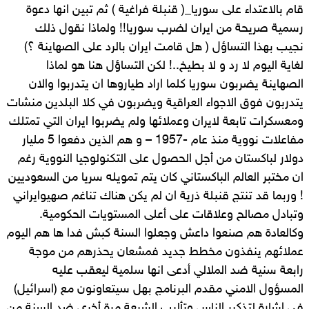
قام بالاعتداء على سوريا_( قنبلة فراغية ) ثم تبين انها دعوة
رسمية صريحة من ايران لضرب سوريا!! ولماذا نقول ذلك
نجيب بهذا التساؤل ( هل قامت ايران بالرد على الصهاينة ؟)
لغاية اليوم لا رد و لا بطيخ..! لكن التساؤل هنا هو لماذا
الصهاينة يضربون سوريا كلما اراد طياروها ان يتدربوا والان
يتدربون فوق الاجواء العراقية ويضربون في كلا البلدين منشات
ومعسكرات تابعة لايران وعملائها ولم يضربوا ايران التي تمتلك
مفاعلات نووية منذ عام -1957 – و هم الذين دفعوا 5 مليار
دولار لباكستان من أجل الحصول على التكنولوجيا النووية رغم
ان مختبر العالم الباكستاني كان يتم تمويله سريا من السعوديين
! وربما قد تنتج قنبلة ذرية ان لم يكن هناك تناغم صهيوايراني
وتبادل مصالح وعلاقات على أعلى المستويات الحكومية.
وكالعادة هم صنعوا داعش وجعلوا السنة كبش فدا ها هم اليوم
عملائهم ينفذون مخطط جديد فمشعان يحذرهم من موجة
رابعة سنية ضد الملالي أدعى انها سلمية ليعقب عليه
المسؤول الامني مقدم البرنامج بهل سيتعاونون مع (اسرائيل)
في اشارة لتذكير الناس وتأليب الشيعة مرة أخرى ضد السنة من