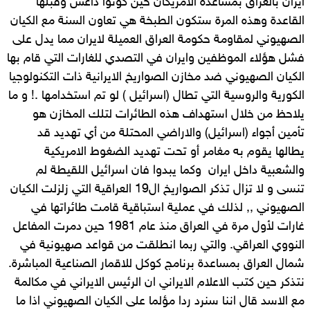
ايران بالعراق بمساعدة الامريكان حين كونوا داعش وقبلها
القاعدة وهذه المرة ستكون الطبخة هي تعاون السنة مع الكيان
الصهيوني لمقاومة حكومة العراق العميلة لايران مما يدل على
فشل هؤلاء الموظفين وايران في التصدي للغارات التي قام بها
الكيان الصهيوني ضد مخازن الصواريخ الايرانية ذات التكنولوجيا
الكورية والروسية التي تطال (اسرائيل ) لو تم استخدامها .! و ما
يلاحظ من خلال استهداف هذه الطائرات لتلك المخازن هو
تأمين أجواء (اسرائيل) والاراضي المحتلة من أي تهديد قد
يطالها يقوم به مغامر أو تحت تهديد الضغوط الامريكية
والشعبية داخل ايران وكما يبدوا فان اسرائيل اللقيطة لم
تنسى و لا تزال تذكر الصواريخ ال19 العراقية التي زلزلت الكيان
الصهيوني ,, لذلك في عملية استباقية قامت طائراتها في
غارات لأول مرة في العراق منذ عام 1981 حين دمرت المفاعل
النووي العراقي. والتي ربما انطلقت من قواعد صهيونية في
شمال العراق بمساعدة برنامج كوكل للاقمار الصناعية المباشرة.
نتذكر حين كتب الاعلام الايراني ان الرئيس الايراني في مكالمة
مع الاسد قال اننا سنرد ردا مؤلما على الكيان الصهيوني اذا ما