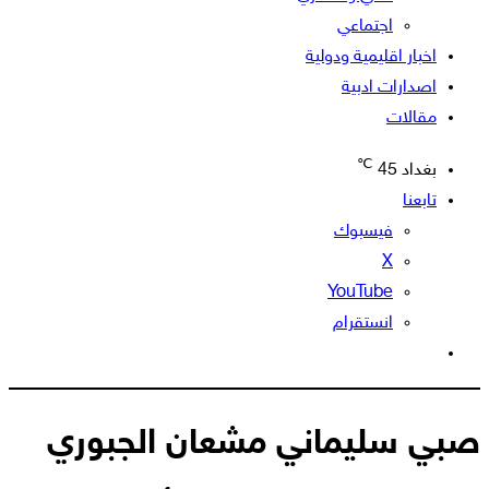
اجتماعي
اخبار اقليمية ودولية
اصدارات ادبية
مقالات
℃
بغداد
45
تابعنا
فيسبوك
‫X
‫YouTube
انستقرام
الوضع
المظلم
صبي سليماني مشعان الجبوري