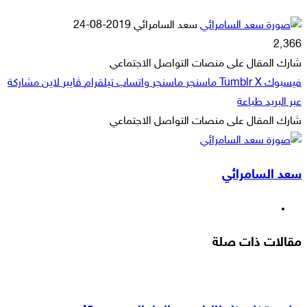
أرسل
سعد السامرائي
2019-08-24
بريدا
2٬366
إلكترونيا
شارك المقال على منصات التواصل الاجتماعي
فيسبوك
‫X
ماسنجر
ماسنجر
واتساب
تيلقرام
ڤايبر
لاين
مشاركة
عبر البريد
طباعة
شارك المقال على منصات التواصل الاجتماعي
‫X
لاين
ڤايبر
طباعة
تيلقرام
ماسنجر
ماسنجر
مشاركة
واتساب
فيسبوك
عبر
سعد السامرائي
البريد
موقع
الويب
مقالات ذات صلة