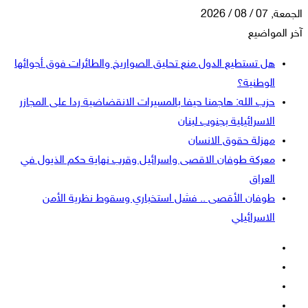
الجمعة, 07 / 08 / 2026
آخر المواضيع
هل تستطيع الدول منع تحليق الصواريخ والطائرات فوق أجوائها
الوطنية؟
حزب الله: هاجمنا حيفا بالمسيرات الانقضاضية ردا على المجازر
الاسرائيلية بجنوب لبنان
مهزلة حقوق الانسان
معركة طوفان الاقصى واسرائيل وقرب نهاية حكم الذيول في
العراق
طوفان الأقصى .. فشل استخباري وسقوط نظرية الأمن
الاسرائيلي
فيسبوك
‫X
‫YouTube
انستقرام