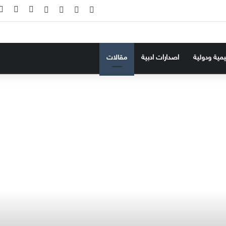
‫X
فيسبوك
‫YouTube
انستقرام
تسجيل ال
إضاف
ليمية ودولية
اصدارات ادبية
مقالات