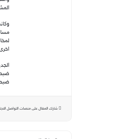
المشت
وكانت
مساف
لمخال
اخرى 
الجدي
ضبط 
ضبط 
شارك المقال على منصات التواصل الاجت