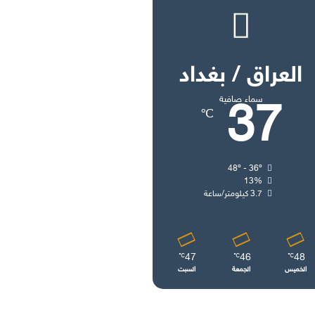
العراق / بغداد
سماء صافية
37
℃
48º - 36º
13%
3.7 كيلومتر/ساعة
47
46
48
℃
℃
℃
الخميس
الجمعة
السبت