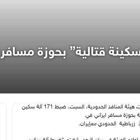
ط “171 سكينة قتالية” بحوزة مساف
ت
هيئة
المنافذ
الحدودية
،
السبت، ضبط 171 آلة سكين
 بحوزة مسافر ايراني في
زرباطية الحدودي
مع
إيران.