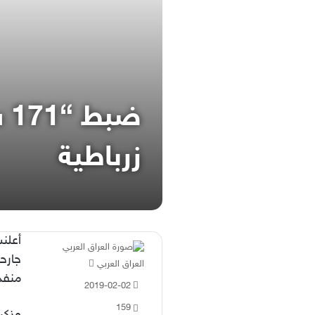
ضب
زرباطية
أعلن
جارحة
أرسل
العراق العربي
منفذ
بريدا
2019-02-02
إلكترونيا
159