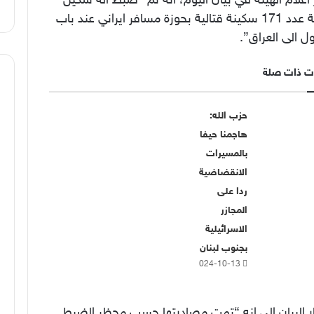
اعلام الهيئة في بيان اليوم، انه تم “ضبط آلة سكين
جارحة عدد 171 سكينة قتالية بحوزة مسافر ايراني عند باب
ل الى العراق”.
ت ذات صلة
حزب الله:
هاجمنا حيفا
بالمسيرات
الانقضاضية
ردا على
المجازر
الاسرائيلية
بجنوب لبنان
2024-10-13
ر البيان الى انه “تمت مصادرتها حسب محظر الضبط