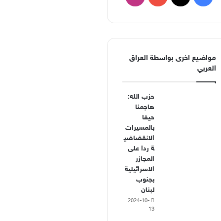
مواضيع اخرى بواسطة العراق
العربي
حزب الله:
هاجمنا
حيفا
بالمسيرات
الانقضاضي
ة ردا على
المجازر
الاسرائيلية
بجنوب
لبنان
2024-10-
13