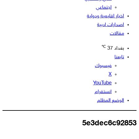
اجتماعي
اخبار اقليمية ودولية
اصدارات ادبية
مقالات
℃
بغداد
37
تابعنا
فيسبوك
‫X
‫YouTube
انستقرام
الوضع المظلم
5e3dec6c92853