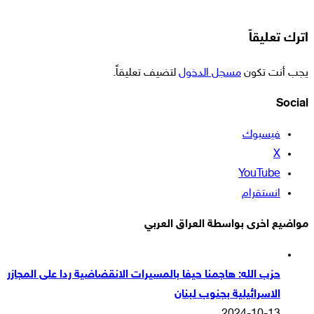
اترك تعليقاً
يجب أنت تكون
مسجل الدخول
لتضيف تعليقاً.
Social
فيسبوك
‫X
‫YouTube
انستقرام
مواضيع اخرى بواسطة العراق العربي
حزب الله: هاجمنا حيفا بالمسيرات الانقضاضية ردا على المجازر
الاسرائيلية بجنوب لبنان