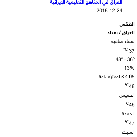
العراق في المناهج التعليمية الإيرانية
2018-12-24
الطقس
العراق / بغداد
سماء صافية
℃
37
48º - 36º
13%
4.05 كيلومتر/ساعة
℃
48
الخميس
℃
46
الجمعة
℃
47
السبت