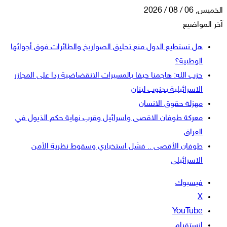
الخميس, 06 / 08 / 2026
آخر المواضيع
هل تستطيع الدول منع تحليق الصواريخ والطائرات فوق أجوائها
الوطنية؟
حزب الله: هاجمنا حيفا بالمسيرات الانقضاضية ردا على المجازر
الاسرائيلية بجنوب لبنان
مهزلة حقوق الانسان
معركة طوفان الاقصى واسرائيل وقرب نهاية حكم الذيول في
العراق
طوفان الأقصى .. فشل استخباري وسقوط نظرية الأمن
الاسرائيلي
فيسبوك
‫X
‫YouTube
انستقرام