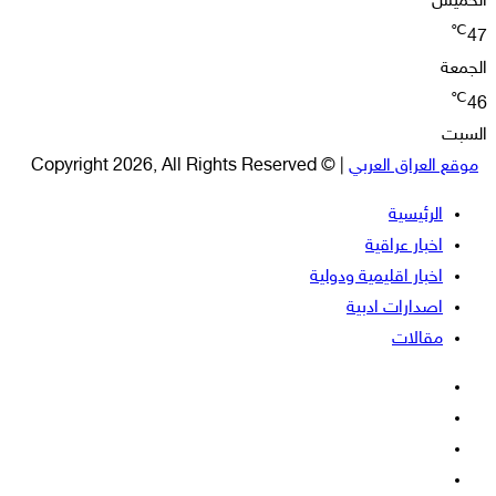
الخميس
℃
47
الجمعة
℃
46
السبت
موقع العراق العربي
| © Copyright 2026, All Rights Reserved
الرئيسية
اخبار عراقية
اخبار اقليمية ودولية
اصدارات ادبية
مقالات
فيسبوك
‫X
‫YouTube
انستقرام