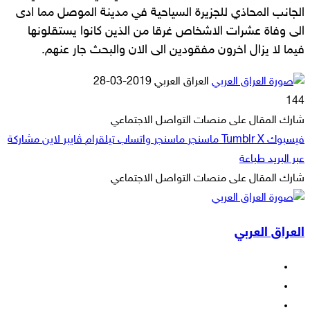
الجانب المحاذي للجزيرة السياحية في مدينة الموصل مما ادى
الى وفاة عشرات الاشخاص غرقا من الذين كانوا يستقلونها
فيما لا يزال اخرون مفقودين الى الان والبحث جار عنهم.
أرسل
العراق العربي
2019-03-28
بريدا
144
إلكترونيا
شارك المقال على منصات التواصل الاجتماعي
فيسبوك
‫X
ماسنجر
ماسنجر
واتساب
تيلقرام
ڤايبر
لاين
مشاركة
عبر البريد
طباعة
شارك المقال على منصات التواصل الاجتماعي
‫X
لاين
ڤايبر
طباعة
تيلقرام
ماسنجر
ماسنجر
مشاركة
واتساب
فيسبوك
عبر
العراق العربي
البريد
فيسبوك
‫X
‫YouTube