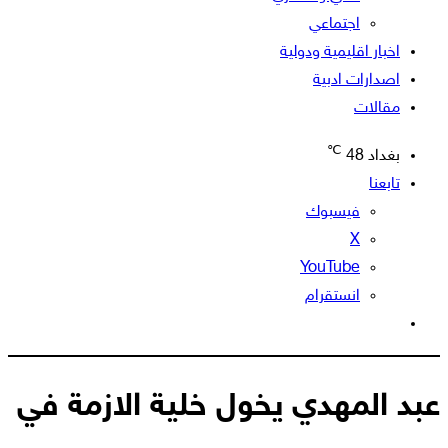
اجتماعي
اخبار اقليمية ودولية
اصدارات ادبية
مقالات
℃
بغداد
48
تابعنا
فيسبوك
‫X
‫YouTube
انستقرام
الوضع
المظلم
عبد المهدي يخول خلية الازمة في