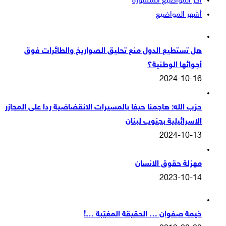
آخر المواضيع المنشورة
أشهر المواضيع
هل تستطيع الدول منع تحليق الصواريخ والطائرات فوق
أجوائها الوطنية؟
2024-10-16
حزب الله: هاجمنا حيفا بالمسيرات الانقضاضية ردا على المجازر
الاسرائيلية بجنوب لبنان
2024-10-13
مهزلة حقوق الانسان
2023-10-14
خيمة صفوان … الحقيقة المغيّبة …!