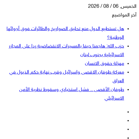
الخميس, 06 / 08 / 2026
آخر المواضيع
هل تستطيع الدول منع تحليق الصواريخ والطائرات فوق أجوائها
الوطنية؟
حزب الله: هاجمنا حيفا بالمسيرات الانقضاضية ردا على المجازر
الاسرائيلية بجنوب لبنان
مهزلة حقوق الانسان
معركة طوفان الاقصى واسرائيل وقرب نهاية حكم الذيول في
العراق
طوفان الأقصى .. فشل استخباري وسقوط نظرية الأمن
الاسرائيلي
فيسبوك
‫X
‫YouTube
انستقرام