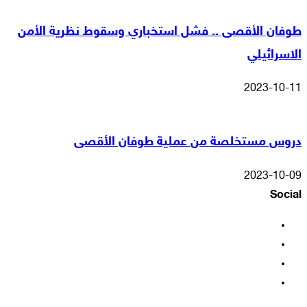
طوفان الأقصى .. فشل استخباري وسقوط نظرية الأمن
الاسرائيلي
2023-10-11
دروس مستخلصة من عملية طوفان الأقصى
2023-10-09
Social
فيسبوك
‫X
‫YouTube
انستقرام