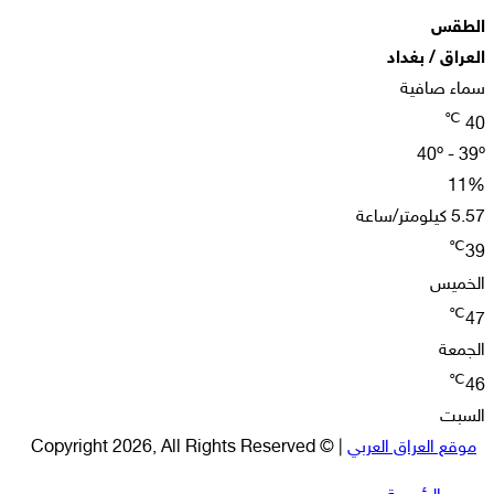
الطقس
العراق / بغداد
سماء صافية
℃
40
40º - 39º
11%
5.57 كيلومتر/ساعة
℃
39
الخميس
℃
47
الجمعة
℃
46
السبت
موقع العراق العربي
| © Copyright 2026, All Rights Reserved