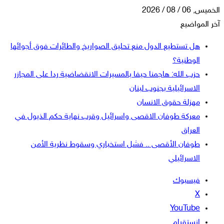
الخميس, 06 / 08 / 2026
آخر المواضيع
هل تستطيع الدول منع تحليق الصواريخ والطائرات فوق أجوائها
الوطنية؟
حزب الله: هاجمنا حيفا بالمسيرات الانقضاضية ردا على المجازر
الاسرائيلية بجنوب لبنان
مهزلة حقوق الانسان
معركة طوفان الاقصى واسرائيل وقرب نهاية حكم الذيول في
العراق
طوفان الأقصى .. فشل استخباري وسقوط نظرية الأمن
الاسرائيلي
فيسبوك
‫X
‫YouTube
انستقرام