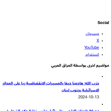
Social
فيسبوك
‫X
‫YouTube
انستقرام
مواضيع اخرى بواسطة العراق العربي
حزب الله: هاجمنا حيفا بالمسيرات الانقضاضية ردا على المجازر
الاسرائيلية بجنوب لبنان
2024-10-13