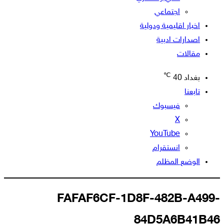
اجتماعي
اخبار اقليمية ودولية
اصدارات ادبية
مقالات
℃
بغداد
40
تابعنا
فيسبوك
‫X
‫YouTube
انستقرام
الوضع المظلم
FAFAF6CF-1D8F-482B-A499-
84D5A6B41B46