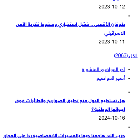
2023-10-12
طوفان الأقصى .. فشل استخباري وسقوط نظرية الأمن
الاسرائيلي
2023-10-11
الكل (2063)
آخر المواضيع المنشورة
أشهر المواضيع
هل تستطيع الدول منع تحليق الصواريخ والطائرات فوق
أجوائها الوطنية؟
2024-10-16
حزب الله: هاجمنا حيفا بالمسيرات الانقضاضية ردا على المجازر