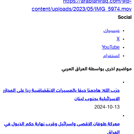
https://arabianiraq.com/wp-
content/uploads/2023/05/IMG_5974.mov
Social
فيسبوك
‫X
‫YouTube
انستقرام
مواضيع اخرى بواسطة العراق العربي
حزب الله: هاجمنا حيفا بالمسيرات الانقضاضية ردا على المجازر
الاسرائيلية بجنوب لبنان
2024-10-13
معركة طوفان الاقصى واسرائيل وقرب نهاية حكم الذيول في
العراق