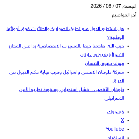
الجمعة, 07 / 08 / 2026
آخر المواضيع
هل تستطيع الدول منع تحليق الصواريخ والطائرات فوق أجوائها
الوطنية؟
حزب الله: هاجمنا حيفا بالمسيرات الانقضاضية ردا على المجازر
الاسرائيلية بجنوب لبنان
مهزلة حقوق الانسان
معركة طوفان الاقصى واسرائيل وقرب نهاية حكم الذيول في
العراق
طوفان الأقصى .. فشل استخباري وسقوط نظرية الأمن
الاسرائيلي
فيسبوك
‫X
‫YouTube
انستقرام