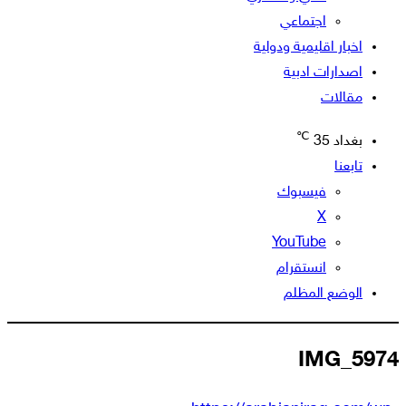
اجتماعي
اخبار اقليمية ودولية
اصدارات ادبية
مقالات
℃
بغداد
35
تابعنا
فيسبوك
‫X
‫YouTube
انستقرام
الوضع المظلم
IMG_5974