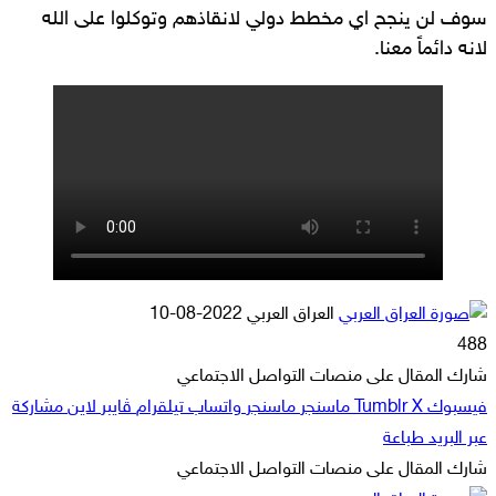
سوف لن ينجح اي مخطط دولي لانقاذهم وتوكلوا على الله
لانه دائماً معنا.
أرسل
العراق العربي
2022-08-10
بريدا
488
إلكترونيا
شارك المقال على منصات التواصل الاجتماعي
فيسبوك
‫X
ماسنجر
ماسنجر
واتساب
تيلقرام
ڤايبر
لاين
مشاركة
عبر البريد
طباعة
شارك المقال على منصات التواصل الاجتماعي