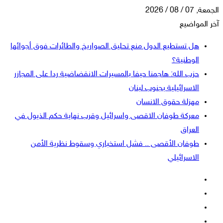
الجمعة, 07 / 08 / 2026
آخر المواضيع
هل تستطيع الدول منع تحليق الصواريخ والطائرات فوق أجوائها
الوطنية؟
حزب الله: هاجمنا حيفا بالمسيرات الانقضاضية ردا على المجازر
الاسرائيلية بجنوب لبنان
مهزلة حقوق الانسان
معركة طوفان الاقصى واسرائيل وقرب نهاية حكم الذيول في
العراق
طوفان الأقصى .. فشل استخباري وسقوط نظرية الأمن
الاسرائيلي
فيسبوك
‫X
‫YouTube
انستقرام