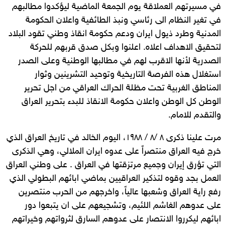
في مسيرتهم العملاقة يوم الجمعة الماضية ليؤكدوا مطالبهم
في تغير النظام الى رئاسي ونبذ الطائفية واعلان الحكومة
المدنية وطرد ذيول ايران ودعم حكومة انقاذ وطني تقود البلاد
لتحقيق الاهداف اعلاه. اعلنوا وبكل صدق قربهم للحركة
الصدرية لأنها الاقرب لهم في مطالبها الوطنية وعلى الصدر
استغلال هذه الفرصة التاريخية وتوحيد التشرينين وثوار
المناطق الغربية تحت مظلة الحراك العراقي من اجل تحرير
الوطن كل الوطن واعلان حكومة الانقاذ للبدء بتحرير العراق
والتقدم للامام.
مرت علينا ذكرى ٨ /٨ / ١٩٨٨، اليوم الخالد في تاريخ العراق الذي
خرج فيه العراق منتصراً على عدوه ايران الملالي، وهي الذكرى
التي تؤرق إيران وجميع مرتزقتها في العراق . على وطني العراق
العمل بجد وقوه لتذكير العراقيين بماضي ابائهم البطولي الذي
رفع راية العراق وشعبها عالياً، واخرجهم من الحرب منتصرين
على عدوهم الغاشم اللئيم، وتشجيعهم على ان يتبعوا دور
ابائهم ليكرروا الانتصار على عدوهم السارق لثرواتهم وخيراتهم