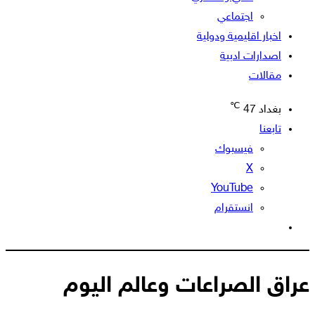
اجتماعي
اخبار اقليمية ودولية
اصدارات ادبية
مقالات
℃
بغداد
47
تابعنا
فيسبوك
‫X
‫YouTube
انستقرام
الوضع
المظلم
عراق الصراعات وعالم اليوم