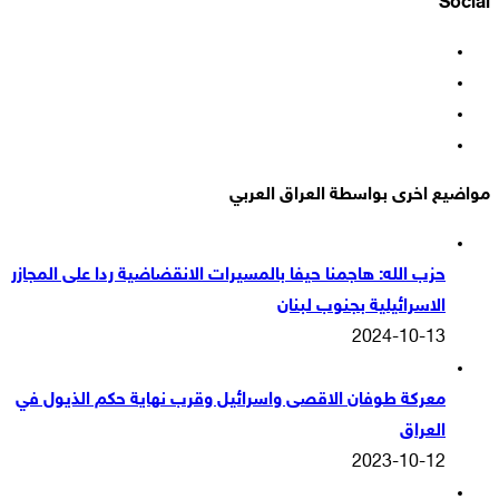
Social
فيسبوك
‫X
‫YouTube
انستقرام
مواضيع اخرى بواسطة العراق العربي
حزب الله: هاجمنا حيفا بالمسيرات الانقضاضية ردا على المجازر
الاسرائيلية بجنوب لبنان
2024-10-13
معركة طوفان الاقصى واسرائيل وقرب نهاية حكم الذيول في
العراق
2023-10-12