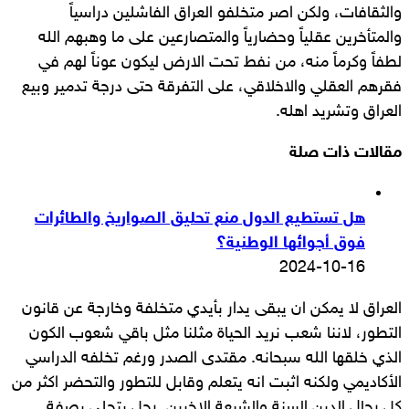
والثقافات، ولكن اصر متخلفو العراق الفاشلين دراسياً
والمتأخرين عقلياً وحضارياً والمتصارعين على ما وهبهم الله
لطفاً وكرماً منه، من نفط تحت الارض ليكون عوناً لهم في
فقرهم العقلي والاخلاقي، على التفرقة حتى درجة تدمير وبيع
العراق وتشريد اهله.
مقالات ذات صلة
هل تستطيع الدول منع تحليق الصواريخ والطائرات
فوق أجوائها الوطنية؟
2024-10-16
العراق لا يمكن ان يبقى يدار بأيدي متخلفة وخارجة عن قانون
التطور، لاننا شعب نريد الحياة مثلنا مثل باقي شعوب الكون
الذي خلقها الله سبحانه. مقتدى الصدر ورغم تخلفه الدراسي
الأكاديمي ولكنه اثبت انه يتعلم وقابل للتطور والتحضر اكثر من
كل رجال الدين السنة والشيعة الاخرين. رجل يتحلى بصفة