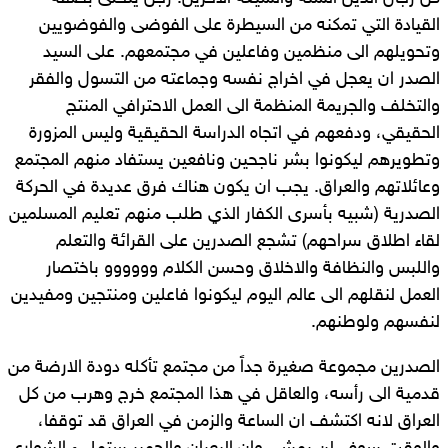
القيادة التي تمكنه من السيطرة على الفوضى والفوضويين
وتحويلهم الى منظمين وفاعلين في مجتمعهم. على السيد
الصدر ان يعجل في اخراج نفسه وجماعته من التسول والفقر
والتخلف والجريمة المنظمة الى العمل الاحترافي المنتج
الحقيقي، ودفعهم في اتجاه الدراسة الحقيقية وليس المزورة
وتطويرهم ليكونوا بشر ناجحين ونافعين يستفاد منهم المجتمع
وعائلاتهم والعراق. يجب ان يكون هناك فرق عديدة في الحركة
الصدرية (شبيه بأسرى الكفار الذي طلب منهم تعليم المسلمين
لقاء اطلاق سراحهم) تشجع الصدرين على القرائة والتعلم
واللبس والنظافة والاخلاق وحسن الكلام وووووو باختصار
العمل لنقلهم الى عالم اليوم ليكونوا فاعلين ومنتجين ومفيدين
لنفسهم ولوطنهم.
الصدرين مجموعة صغيرة جداً من مجتمع تأكله دودة الارضة من
قدمية الى رأسه، والعاقل في هذا المجتمع خرج وهرب من كل
العراق لانه اكتشف ان الساعة والزمن في العراق قد توقفا،