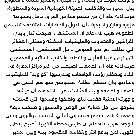
والوقت سوف لن يمشي وان البعران والحمير ستملىء الشوارع
بدل السيارات والناقلات الحديثة الكهربائية المبردة والمتطورة،
هرب لانه علم ان من سيدير مدارس العراق جاهل وشهادته
مزوره وفارغ ولا يعرف ان الدول والحضارات المتقدمة تبنى من
الطفولة، هرب لان علم ان المستشفى اصبحت تدار بأيدي
الفراشين والعصابات والمليشيات المنفلته وممثلي العشائر
التي تطلب دم ابنها المتوفي داخل المستشفى، المستشفى
التي ترعى فيها الفئران والقطط والكلاب السائبة والمعممين،
هرب لانه علم ان الجامعات اصبحت من اكبر مراكز الدعارة في
البلاد ومعظم رؤساء الجامعات ومدرسيها “كواويد” للمليشيات
وقيادتها وان معظم الطلبة المتفوقين فيها هم الاغبى في
الصف والجامعه وابناء الحثالات، هرب لانه علم ان جيشه
واجهزته الامنية فقدت نبلها واخلقها وقسمها التي قسمته
بشرفها من اجل حماية أمن الوطن والدستور واصبحت تابعة
وضعيفة تأتمر بأصغر مليشاوي ايراني الانتساب والهوى وحتى
اللهجة، هرب لأنه علم ان حارس محطة الكهرباء أصبح يعطي
الكهرباء لمن يدفع اكثر ويتقاسم المقسوم بينه وبين المدير