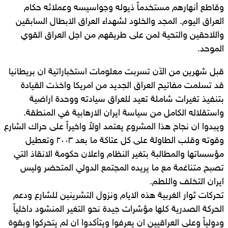
وقاطع أنهارهم مستخدماً ذيوله وجواسيسه وعملائه حكام
العراق اليوم. المجد والخلود لشهداء العراق الابطال السابقين
واللاحقين والتحية لمن على طريقهم من اجل العراق القوي
الموحد.
قبل شهرين من الآن تسربت معلومات استخباراتية ان بريطانيا
قد تسلمت مفاتيح العراق الجديد من امريكا واخذت القيادة
بتنفيذ تغيرات شاملة تعيد للعراق سيادته ووحدة اراضية
واستقلاله الكامل من سياسة ايران الارهابية في المنطقة.
ويبدوا ان نجاح هذا المشروع يعتمد اولاً واخيراً على حراك الشارع
وقوته وقلب الطاولة على كل عتاكة ما بعد ٢٠٠٣ وتعطيل
مؤسساتها والمطالبة بتغير النظام واعلان حكومة الانقاذ التي
تصبح متناغمة مع ما يريده المجتمع الدولي المتحضر وليس
ايران التخلف واللطم.
تحركات ثوار الغربية هذه الايام ونزول التشرينين للشارع ودعم
الحركة الصدرية كلها مؤشرات جيدة نحو التغير المنشود داخلياً
ودولياً وعلى العراقيين ان يعرفوا ويتأكدوا ان لم يتحركوا وبقوة