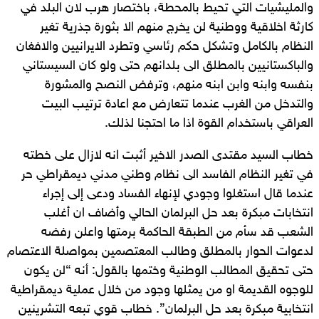
والمليشيات التي تحيط بالمحطة، باختصار هرب لان البلد في
كارثة اخلاقية ووطنية لن يخرج منهم الا بثورة جذرية تغير
النظام بالكامل وتشكل حكم رئاسي وتطرد الايرانيين والافغان
والباكستانيين بالمطلق الى بلدانهم حتى ولو كان السيستاني
بنفسه وابنه وابن ابنه منهم، وترفض النصح والمشورة
والتدخل من الغرب عندما تتعارض مع اعادة ترتيب البيت
العراقي باستخدام القوة اذا ما احتجنا لذلك.
خطاب السيد مقتدى الصدر الاخير أثبت انه لازال على خطته
في تغير النظام الفاسد الى نظام وطني مدني ديمقراطي حر
عندما قال استغلوا وجودي لإنهاء الفساد ودعى إلى إجراء
انتخابات مبكرة بعد حل البرلمان الحالي وأضاف ان أغلب
الشعب قد سأم من الطبقة الحاكمة برمتها واعلن رفضه
لدعوات الحوار بالمطلق وطالب المعتصمين بمواصلة الاعتصام
حتى تحقيق المطالب الوطنية وختمها بالقول: أنه “لن يكون
للوجوه القديمة او من يمثلها وجود من خلال عملية ديمقراطية
انتخابية مبكرة بعد حل البرلمان”. خطاب قوي تبعه التشرينين