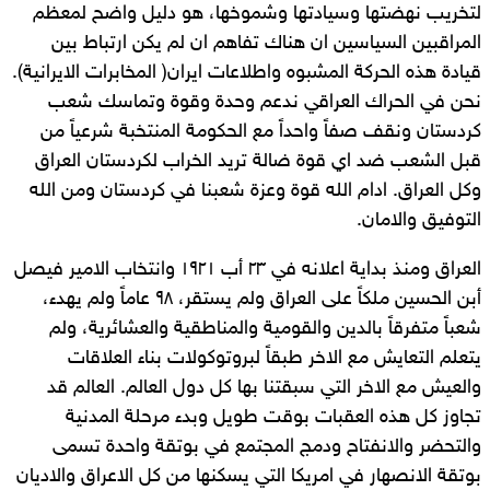
لتخريب نهضتها وسيادتها وشموخها، هو دليل واضح لمعظم
المراقبين السياسين ان هناك تفاهم ان لم يكن ارتباط بين
قيادة هذه الحركة المشبوه واطلاعات ايران( المخابرات الايرانية).
نحن في الحراك العراقي ندعم وحدة وقوة وتماسك شعب
كردستان ونقف صفاً واحداً مع الحكومة المنتخبة شرعياً من
قبل الشعب ضد اي قوة ضالة تريد الخراب لكردستان العراق
وكل العراق. ادام الله قوة وعزة شعبنا في كردستان ومن الله
التوفيق والامان.
العراق ومنذ بداية اعلانه في ٢٣ أب ١٩٢١ وانتخاب الامير فيصل
أبن الحسين ملكاً على العراق ولم يستقر، ٩٨ عاماً ولم يهدء،
شعباً متفرقاً بالدين والقومية والمناطقية والعشائرية، ولم
يتعلم التعايش مع الاخر طبقاً لبروتوكولات بناء العلاقات
والعيش مع الاخر التي سبقتنا بها كل دول العالم. العالم قد
تجاوز كل هذه العقبات بوقت طويل وبدء مرحلة المدنية
والتحضر والانفتاح ودمج المجتمع في بوتقة واحدة تسمى
بوتقة الانصهار في امريكا التي يسكنها من كل الاعراق والاديان