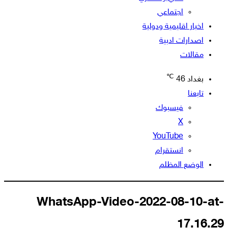
اجتماعي
اخبار اقليمية ودولية
اصدارات ادبية
مقالات
℃
بغداد
46
تابعنا
فيسبوك
‫X
‫YouTube
انستقرام
الوضع المظلم
WhatsApp-Video-2022-08-10-at-
17.16.29