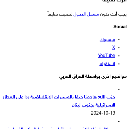
اترك تعليقاً
يجب أنت تكون
مسجل الدخول
لتضيف تعليقاً.
Social
فيسبوك
‫X
‫YouTube
انستقرام
مواضيع اخرى بواسطة العراق العربي
حزب الله: هاجمنا حيفا بالمسيرات الانقضاضية ردا على المجازر
الاسرائيلية بجنوب لبنان
2024-10-13