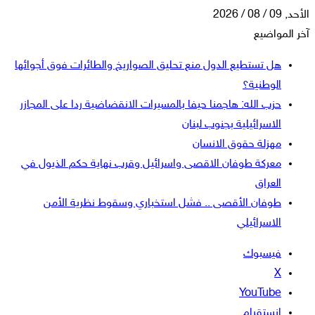
الأحد, 09 / 08 / 2026
آخر المواضيع
هل تستطيع الدول منع تحليق الصواريخ والطائرات فوق أجوائها
الوطنية؟
حزب الله: هاجمنا حيفا بالمسيرات الانقضاضية ردا على المجازر
الاسرائيلية بجنوب لبنان
مهزلة حقوق الانسان
معركة طوفان الاقصى واسرائيل وقرب نهاية حكم الذيول في
العراق
طوفان الأقصى .. فشل استخباري وسقوط نظرية الأمن
الاسرائيلي
فيسبوك
‫X
‫YouTube
انستقرام