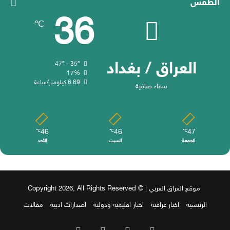
الطقس
36
℃
العراق / بغداد
47º - 35º
17%
6.69 كيلومتر/ساعة
سماء صافية
46
46
47
℃
℃
℃
الجمعة
السبت
الأحد
موقع العراق العربي
| © Copyright 2026, All Rights Reserved
الرئيسية
اخبار عراقية
اخبار اقليمية ودولية
اصدارات ادبية
مقالات