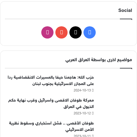
Social
ف
ا
ي
X
Y
ن
س
o
س
مواضيع اخرى بواسطة العراق العربي
ب
u
ت
حزب الله: هاجمنا حيفا بالمسيرات الانقضاضية ردا
و
T
ق
على المجازر الاسرائيلية بجنوب لبنان
2024-10-13
ك
u
ر
معركة طوفان الاقصى واسرائيل وقرب نهاية حكم
b
ا
الذيول في العراق
2023-10-12
e
م
طوفان الأقصى .. فشل استخباري وسقوط نظرية
الأمن الاسرائيلي
2023-10-11