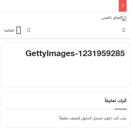
الوضع المظلم
بحث عن
القائمة
GettyImages-1231959285
اترك تعليقاً
يجب أنت تكون
مسجل الدخول
لتضيف تعليقاً.