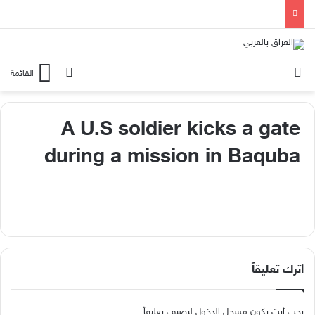
الوضع المظلم
بحث عن
القائمة
A U.S soldier kicks a gate
during a mission in Baquba
اترك تعليقاً
يجب أنت تكون
مسجل الدخول
لتضيف تعليقاً.