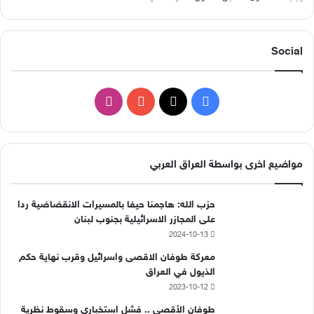
Social
ف
ا
ي
X
Y
ن
س
o
س
مواضيع اخرى بواسطة العراق العربي
ب
u
ت
حزب الله: هاجمنا حيفا بالمسيرات الانقضاضية ردا
و
T
ق
على المجازر الاسرائيلية بجنوب لبنان
2024-10-13
ك
u
ر
معركة طوفان الاقصى واسرائيل وقرب نهاية حكم
b
ا
الذيول في العراق
2023-10-12
e
م
طوفان الأقصى .. فشل استخباري وسقوط نظرية