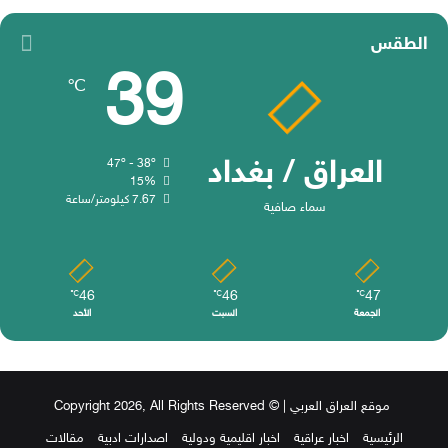
الطقس
39
℃
العراق / بغداد
47º - 38º
15%
7.67 كيلومتر/ساعة
سماء صافية
46
46
47
℃
℃
℃
الجمعة
السبت
الأحد
موقع العراق العربي
| © Copyright 2026, All Rights Reserved
الرئيسية
اخبار عراقية
اخبار اقليمية ودولية
اصدارات ادبية
مقالات