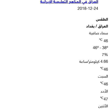
العراق في المناهج التعليمية الإيرانية
2018-12-24
الطقس
العراق / بغداد
سماء صافية
℃
46
46º - 38º
7%
4.66 كيلومتر/ساعة
℃
46
السبت
℃
46
الأحد
℃
47
الأثنين