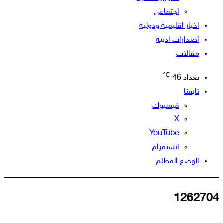
اجتماعي
اخبار اقليمية ودولية
اصدارات ادبية
مقالات
℃
بغداد
46
تابعنا
فيسبوك
‫X
‫YouTube
انستقرام
الوضع المظلم
1262704