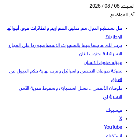
السبت, 08 / 08 / 2026
آخر المواضيع
هل تستطيع الدول منع تحليق الصواريخ والطائرات فوق أجوائها
الوطنية؟
حزب الله: هاجمنا حيفا بالمسيرات الانقضاضية ردا على المجازر
الاسرائيلية بجنوب لبنان
مهزلة حقوق الانسان
معركة طوفان الاقصى واسرائيل وقرب نهاية حكم الذيول في
العراق
طوفان الأقصى .. فشل استخباري وسقوط نظرية الأمن
الاسرائيلي
فيسبوك
‫X
‫YouTube
انستقرام