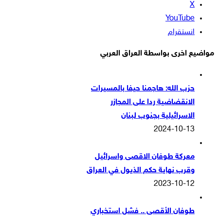
‫X
‫YouTube
انستقرام
مواضيع اخرى بواسطة العراق العربي
حزب الله: هاجمنا حيفا بالمسيرات
الانقضاضية ردا على المجازر
الاسرائيلية بجنوب لبنان
2024-10-13
معركة طوفان الاقصى واسرائيل
وقرب نهاية حكم الذيول في العراق
2023-10-12
طوفان الأقصى .. فشل استخباري