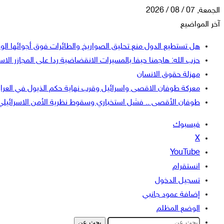
الجمعة, 07 / 08 / 2026
آخر المواضيع
هل تستطيع الدول منع تحليق الصواريخ والطائرات فوق أجوائها الو
حزب الله: هاجمنا حيفا بالمسيرات الانقضاضية ردا على المجازر الاسر
مهزلة حقوق الانسان
معركة طوفان الاقصى واسرائيل وقرب نهاية حكم الذيول في العرا
طوفان الأقصى .. فشل استخباري وسقوط نظرية الأمن الاسرائيلي
فيسبوك
‫X
‫YouTube
انستقرام
تسجيل الدخول
إضافة عمود جانبي
الوضع المظلم
بحث عن