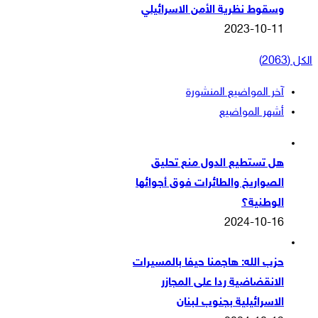
وسقوط نظرية الأمن الاسرائيلي
2023-10-11
الكل (2063)
آخر المواضيع المنشورة
أشهر المواضيع
هل تستطيع الدول منع تحليق
الصواريخ والطائرات فوق أجوائها
الوطنية؟
2024-10-16
حزب الله: هاجمنا حيفا بالمسيرات
الانقضاضية ردا على المجازر
الاسرائيلية بجنوب لبنان