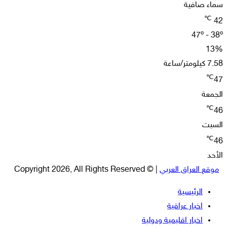
سماء صافية
℃
42
47º - 38º
13%
7.58 كيلومتر/ساعة
℃
47
الجمعة
℃
46
السبت
℃
46
الأحد
موقع العراق العربي
| © Copyright 2026, All Rights Reserved
الرئيسية
اخبار عراقية
اخبار اقليمية ودولية