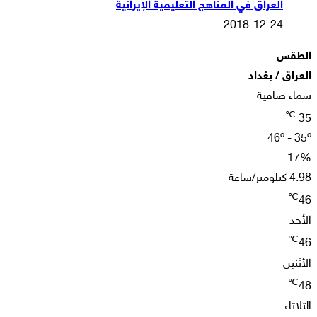
العراق في المناهج التعليمية الإيرانية
2018-12-24
الطقس
العراق / بغداد
سماء صافية
℃
35
46º - 35º
17%
4.98 كيلومتر/ساعة
℃
46
الأحد
℃
46
الأثنين
℃
48
الثلاثاء