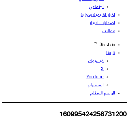
اجتماعي
اخبار اقليمية ودولية
اصدارات ادبية
مقالات
℃
بغداد
35
تابعنا
فيسبوك
‫X
‫YouTube
انستقرام
الوضع المظلم
160995424258731200