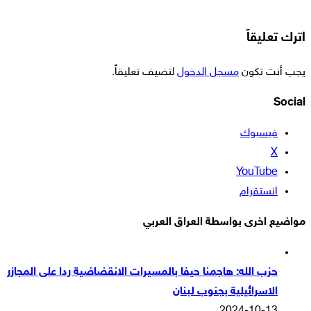
اترك تعليقاً
يجب أنت تكون
مسجل الدخول
لتضيف تعليقاً.
Social
فيسبوك
‫X
‫YouTube
انستقرام
مواضيع اخرى بواسطة العراق العربي
حزب الله: هاجمنا حيفا بالمسيرات الانقضاضية ردا على المجازر
الاسرائيلية بجنوب لبنان