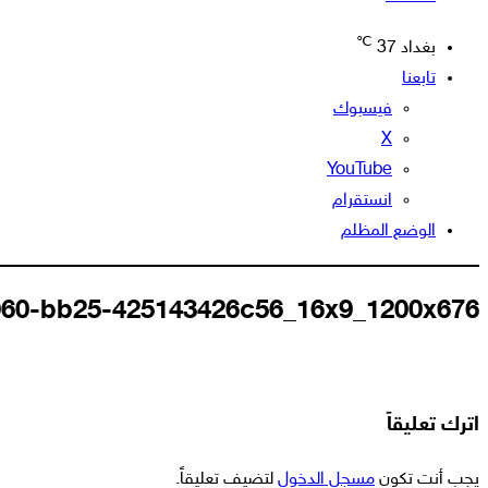
℃
بغداد
37
تابعنا
فيسبوك
‫X
‫YouTube
انستقرام
الوضع المظلم
960-bb25-425143426c56_16x9_1200x676
اترك تعليقاً
يجب أنت تكون
مسجل الدخول
لتضيف تعليقاً.