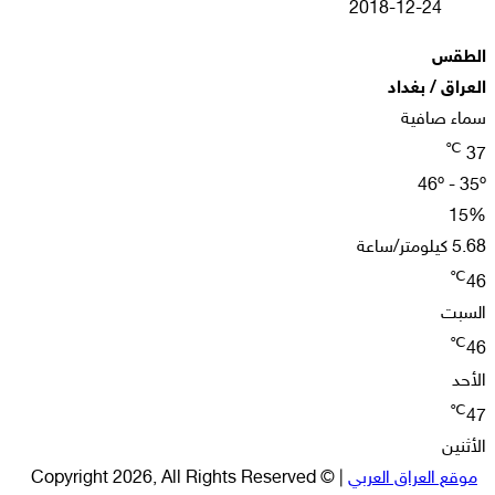
2018-12-24
الطقس
العراق / بغداد
سماء صافية
℃
37
46º - 35º
15%
5.68 كيلومتر/ساعة
℃
46
السبت
℃
46
الأحد
℃
47
الأثنين
موقع العراق العربي
| © Copyright 2026, All Rights Reserved