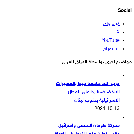
Social
فيسبوك
‫X
‫YouTube
انستقرام
مواضيع اخرى بواسطة العراق العربي
حزب الله: هاجمنا حيفا بالمسيرات
الانقضاضية ردا على المجازر
الاسرائيلية بجنوب لبنان
2024-10-13
معركة طوفان الاقصى واسرائيل