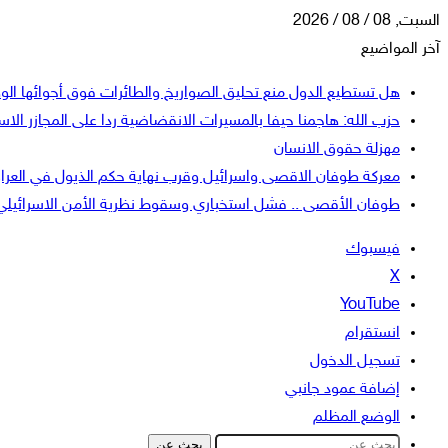
السبت, 08 / 08 / 2026
آخر المواضيع
هل تستطيع الدول منع تحليق الصواريخ والطائرات فوق أجوائها الو
حزب الله: هاجمنا حيفا بالمسيرات الانقضاضية ردا على المجازر الاسر
مهزلة حقوق الانسان
معركة طوفان الاقصى واسرائيل وقرب نهاية حكم الذيول في العرا
طوفان الأقصى .. فشل استخباري وسقوط نظرية الأمن الاسرائيلي
فيسبوك
‫X
‫YouTube
انستقرام
تسجيل الدخول
إضافة عمود جانبي
الوضع المظلم
بحث عن