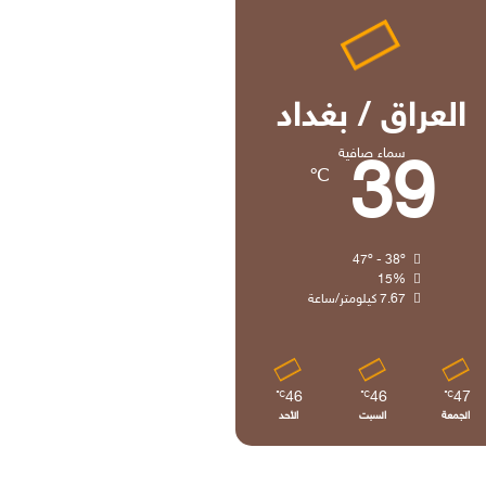
العراق / بغداد
سماء صافية
39
℃
47º - 38º
15%
7.67 كيلومتر/ساعة
46
46
47
℃
℃
℃
الجمعة
السبت
الأحد