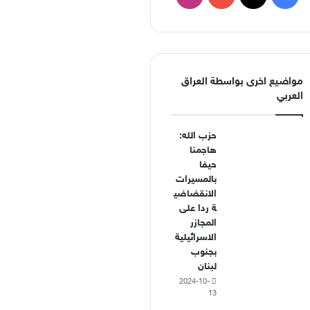
مواضيع اخرى بواسطة العراق
العربي
حزب الله:
هاجمنا
حيفا
بالمسيرات
الانقضاضي
ة ردا على
المجازر
الاسرائيلية
بجنوب
لبنان
2024-10-
13