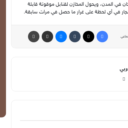
ان في المدن، ويحول المخازن لقنابل موقوتة قابلة
فجار في أي لحظة على غرار ما حصل في مرات سابقة.
فيسبوك
‫X
ماسنجر
مشاركة عبر البريد
طباعة
ماعي
ربي
‫YouTube
انستقرام