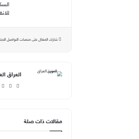
السك
للان
شارك المقال على منصات التواصل الاجت
العراق الع
‫X
فيسبوك
مقالات ذات صلة