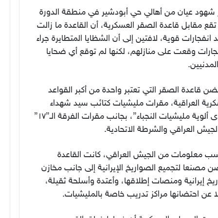
 شهود عيان من أهالي حي أبودشير في منطقة الدورة
تقع مقابل قاعدة الصقر العسكرية، أن القاعدة ما زالت
انفجارات قوية، لافتين إلى أن الشظايا المتطايرة جراء
جارات وقعت على منازلهم، لكنها لم توقع أي ضحايا
لمدنيين.
ن قاعدة الصقر التي تعتبر واحدة من أكبر القواعد
كرية العراقية، مقرات مليشيات كتائب سيد شهداء
“إحدى ألوية مليشيات النجباء”، بجانب مقرات الفرقة الـ”١٧”
جيش العراقي والشرطة الاتحادية.
ب معلومات من الجيش العراقي، كانت القاعدة
 مصنعا لتجميع الصواريخ الإيرانية إلى جانب مخازن
خ إيرانية ومنصات إطلاقها، وأعتدة وأسلحة ثقيلة،
 عن احتضانها مراكز تدريب خاصة بالمليشيات.