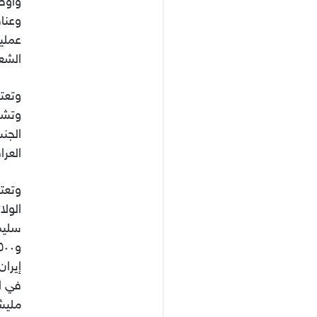
وأوض
وعناص
عملي
الشع
وتعت
وتشه
الجنس
العرا
وتعتب
الولا
إيران
في ا
مليش