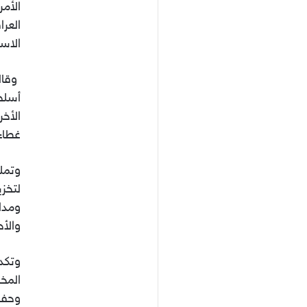
الأم
العرا
الاست
وقال
أسلح
الأخر
غطاء 
وتمل
لتخزي
ومدا
والأح
وتكد
المخ
وحفظه