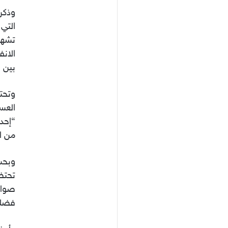
وذكر
التي 
تشهد 
الانف
بين ا
وتحتض
العس
من ال
وبحس
تحتضن
صواري
فضلا