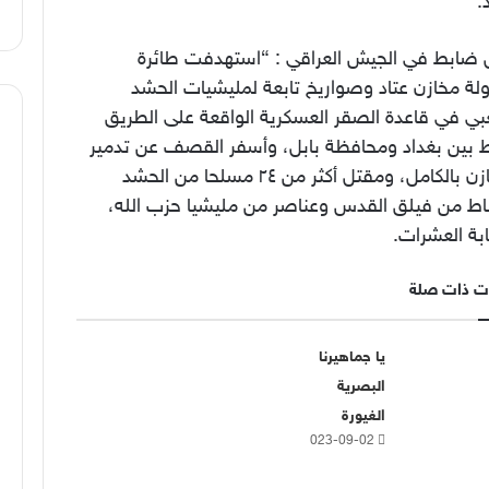
د.
 ضابط في الجيش العراقي : “استهدفت طائرة
لة مخازن عتاد وصواريخ تابعة لمليشيات الحشد
بي في قاعدة الصقر العسكرية الواقعة على الطريق
بط بين بغداد ومحافظة بابل، وأسفر القصف عن تدمير
المخازن بالكامل، ومقتل أكثر من ٢٤ مسلحا من الحشد
ط من فيلق القدس وعناصر من مليشيا حزب الله،
بة العشرات.
ت ذات صلة
يا جماهيرنا
البصرية
الغيورة
2023-09-02