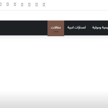
‫X
فيسبوك
‫YouTube
انستقرام
تسجيل ال
إضاف
ليمية ودولية
اصدارات ادبية
مقالات