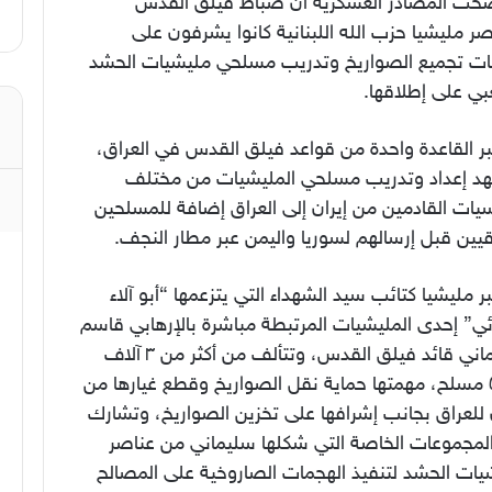
حت المصادر العسكرية أن ضباط فيلق القدس
ر مليشيا حزب الله اللبنانية كانوا يشرفون على
ات تجميع الصواريخ وتدريب مسلحي مليشيات الحشد
بي على إطلاقها.
بر القاعدة واحدة من قواعد فيلق القدس في العراق،
د إعداد وتدريب مسلحي المليشيات من مختلف
يات القادمين من إيران إلى العراق إضافة للمسلحين
قيين قبل إرسالهم لسوريا واليمن عبر مطار النجف.
ر مليشيا كتائب سيد الشهداء التي يتزعمها “أبو آلاء
ئي” إحدى المليشيات المرتبطة مباشرة بالإرهابي قاسم
سليماني قائد فيلق القدس، وتتألف من أكثر من ٣ آلاف
و٥٠٠ مسلح، مهمتها حماية نقل الصواريخ وقطع غيارها من
 للعراق بجانب إشرافها على تخزين الصواريخ، وتشارك
لمجموعات الخاصة التي شكلها سليماني من عناصر
يات الحشد لتنفيذ الهجمات الصاروخية على المصالح