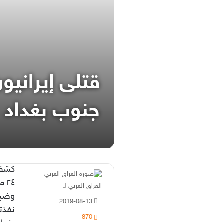
قتلى إيرانيو
جنوب بغداد
كشف 
٢٤
أرسل
العراق العربي
وضباط
بريدا
2019-08-13
إلكترونيا
نفذت
870