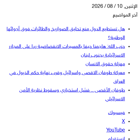
الإثنين, 10 / 08 / 2026
آخر المواضيع
هل تستطيع الدول منع تحليق الصواريخ والطائرات فوق أجوائها
الوطنية؟
حزب الله: هاجمنا حيفا بالمسيرات الانقضاضية ردا على المجازر
الاسرائيلية بجنوب لبنان
مهزلة حقوق الانسان
معركة طوفان الاقصى واسرائيل وقرب نهاية حكم الذيول في
العراق
طوفان الأقصى .. فشل استخباري وسقوط نظرية الأمن
الاسرائيلي
فيسبوك
‫X
‫YouTube
انستقرام