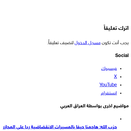
اترك تعليقاً
يجب أنت تكون
مسجل الدخول
لتضيف تعليقاً.
Social
فيسبوك
‫X
‫YouTube
انستقرام
مواضيع اخرى بواسطة العراق العربي
حزب الله: هاجمنا حيفا بالمسيرات الانقضاضية ردا على المجازر