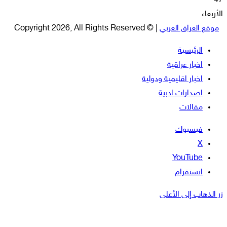
47
الأربعاء
موقع العراق العربي
| © Copyright 2026, All Rights Reserved
الرئيسية
اخبار عراقية
اخبار اقليمية ودولية
اصدارات ادبية
مقالات
فيسبوك
‫X
‫YouTube
انستقرام
زر الذهاب إلى الأعلى