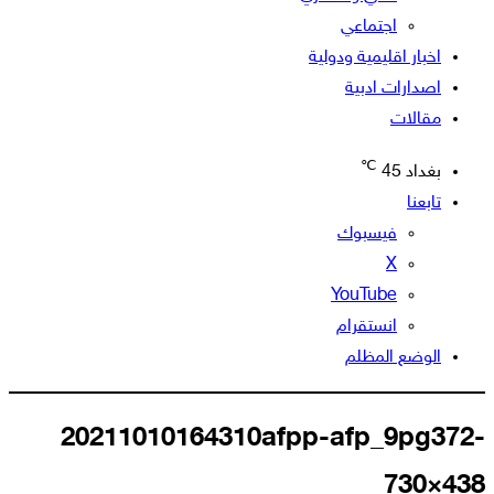
اجتماعي
اخبار اقليمية ودولية
اصدارات ادبية
مقالات
℃
بغداد
45
تابعنا
فيسبوك
‫X
‫YouTube
انستقرام
الوضع المظلم
20211010164310afpp-afp_9pg372-
730×438