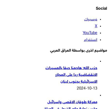
Social
فيسبوك
‫X
‫YouTube
انستقرام
مواضيع اخرى بواسطة العراق العربي
حزب الله: هاجمنا حيفا بالمسيرات
الانقضاضية ردا على المجازر
الاسرائيلية بجنوب لبنان
2024-10-13
معركة طوفان الاقصى واسرائيل