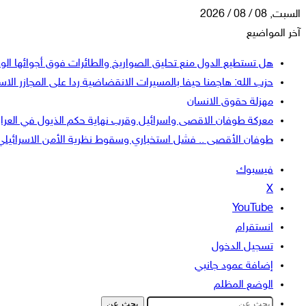
السبت, 08 / 08 / 2026
آخر المواضيع
هل تستطيع الدول منع تحليق الصواريخ والطائرات فوق أجوائها الو
حزب الله: هاجمنا حيفا بالمسيرات الانقضاضية ردا على المجازر الاسر
مهزلة حقوق الانسان
معركة طوفان الاقصى واسرائيل وقرب نهاية حكم الذيول في العرا
طوفان الأقصى .. فشل استخباري وسقوط نظرية الأمن الاسرائيلي
فيسبوك
‫X
‫YouTube
انستقرام
تسجيل الدخول
إضافة عمود جانبي
الوضع المظلم
بحث عن