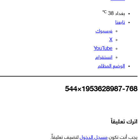
℃
بغداد
38
تابعنا
فيسبوك
‫X
‫YouTube
انستقرام
الوضع المظلم
1953628987-768×544
اترك تعليقاً
يجب أنت تكون
مسجل الدخول
لتضيف تعليقاً.