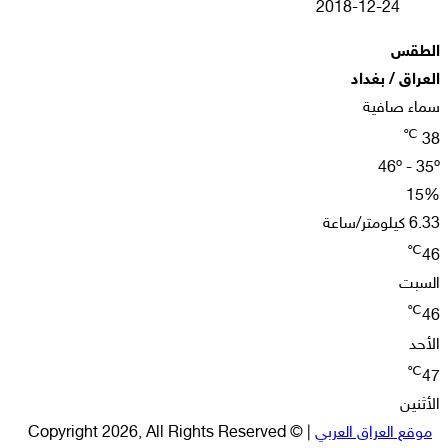
2018-12-24
الطقس
العراق / بغداد
سماء صافية
℃
38
46º - 35º
15%
6.33 كيلومتر/ساعة
℃
46
السبت
℃
46
الأحد
℃
47
الأثنين
موقع العراق العربي
| © Copyright 2026, All Rights Reserved