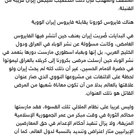
الملطف والمهذب فإن ذلك التخصيب سيجعل إيران قريبة من
القنبلة.
هناك فايروس كورونا يقابله فايروس إيران الووية
في البدايات ضُربت إيران بعنف حين أنتشر فيها الفايروس
الغامض، وكانت مسؤولة عن نشر الوباء في العراق ودول
الخليج العربي، بل إنها وبغباء اسطوري مارست دورها بتعمد في
نشر الوباء حين أرسلت مرضى بكرورنا إلى كربلاء بالعراق ليموتوا
في حضرة الامام الحسين، غير أن ذلك كله لم يحث إيران ولو
لحظة على الالتفات عن مشروعها النووي الذي صار عنوان
علاقتها بالعالم بدلا من أن تكون معاناة شعبها من المرض
القاتل هو ذلك العنوان.
وليس غريبا على نظام الملالي تلك القسوة، فقد مارستها
محاكم الثورة في وقت مبكر من عمر الجمهورية الإسلامية
المزيفة، ولا يزال تنفيذ أحكام الإعدام في حق المعارضين
الإيرانيين مثار اعتراض وتنديد بالنسبة لدول العالم، كما أن