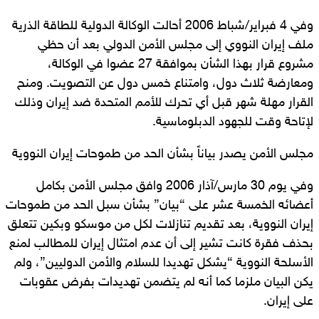
وفي 4 فبراير/شباط 2006 أحالت الوكالة الدولية للطاقة الذرية
ملف إيران النووي إلى مجلس الأمن الدولي بعد أن حظي
مشروع قرار بهذا الشأن بموافقة 27 عضوا في الوكالة،
ومعارضة ثلاث دول، وامتناع خمس دول عن التصويت. ومنح
القرار مهلة شهر قبل أي تحرك للأمم المتحدة ضد إيران وذلك
لإتاحة وقت للجهود الدبلوماسية.
مجلس الأمن يصدر بياناً بشأن الحد من طموحات إيران النووية
وفي يوم 30 مارس/آذار 2006 وافق مجلس الأمن بكامل
أعضائه الخمسة عشر على “بيان” بشأن سبل الحد من طموحات
إيران النووية، بعد تقديم تنازلات لكل من موسكو وبكين تتعلق
بحذف فقرة كانت تشير إلى أن عدم امتثال إيران للمطالب لمنع
الأسلحة النووية “يشكل تهديدا للسلام والأمن الدوليين”، ولم
يكن البيان ملزما كما أنه لم يتضمن تهديدات بفرض عقوبات
على إيران.