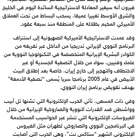
فيرون أنه سيغير المعادلة الاستراتيجية السائدة اليوم في الخليج
والشرق الأوسط تغييرا عميقا، يسحب البساط من تحت العملاق
الأميركي المخيم بظلاله على المنطقة منذ سبعة عقود.
وقد عمدت الاستراتيجية الأميركية الصهيونية إلى استنزاف
البرنامج النووي الإيراني تدريجيا من الداخل عبر تفريغه من
الكوادر البشرية الإيرانية المتخصصة في التكنولوجيا النووية من
علماء وفنيين، سواء من خلال التصفية الجسدية أو عبر
الاختطاف والتهجير إلى خارج إيران، خاصة بعد إطلاق البيت
الأبيض في عام 2005 برنامجا سريا يُسمى “تصفية الأدمغة”
بهدف تقويض برنامج إيران النووي.
وفي ذات المسعى، تأتي الحرب الإلكترونية التي تشنها تل أبيب
وواشنطن ضد القدرات النووية والصاروخية الإيرانية من خلال
الفيروسات الإلكترونية التي تنشر عبر الحواسيب المستخدمة
في البرنامجين النووي والصاروخي لطهران مثل الفيروس
الإلكتروني الشهير “ستاكس نت”، وهي الحرب التي أصابت