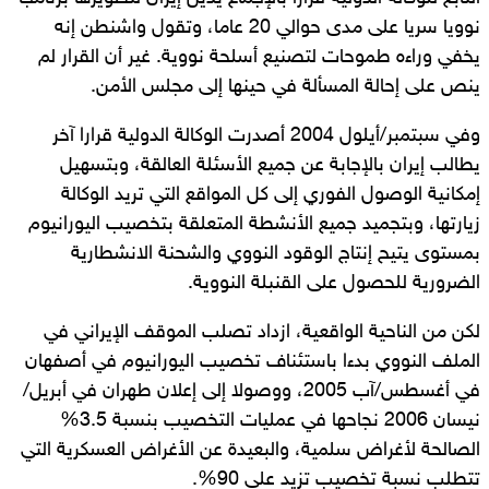
نوويا سريا على مدى حوالي 20 عاما، وتقول واشنطن إنه
يخفي وراءه طموحات لتصنيع أسلحة نووية. غير أن القرار لم
ينص على إحالة المسألة في حينها إلى مجلس الأمن.
وفي سبتمبر/أيلول 2004 أصدرت الوكالة الدولية قرارا آخر
يطالب إيران بالإجابة عن جميع الأسئلة العالقة، وبتسهيل
إمكانية الوصول الفوري إلى كل المواقع التي تريد الوكالة
زيارتها، وبتجميد جميع الأنشطة المتعلقة بتخصيب اليورانيوم
بمستوى يتيح إنتاج الوقود النووي والشحنة الانشطارية
الضرورية للحصول على القنبلة النووية.
لكن من الناحية الواقعية، ازداد تصلب الموقف الإيراني في
الملف النووي بدءا باستئناف تخصيب اليورانيوم في أصفهان
في أغسطس/آب 2005، ووصولا إلى إعلان طهران في أبريل/
نيسان 2006 نجاحها في عمليات التخصيب بنسبة 3.5%
الصالحة لأغراض سلمية، والبعيدة عن الأغراض العسكرية التي
تتطلب نسبة تخصيب تزيد على 90%.