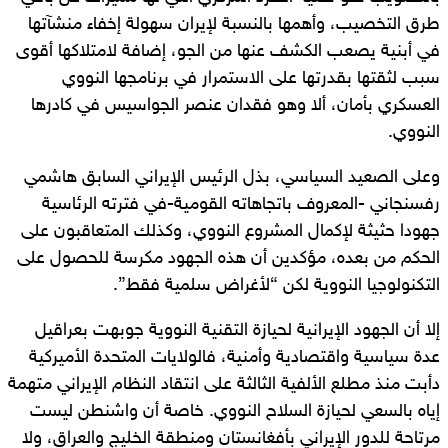
طرق التخصيب، وأهمها بالنسبة لإيران سهولة إخفاء منشآتها
في أبنية يصعب الكشف عنها من الجو، إضافة لامتلاكها أقوى
سبب لثقتها بقدرتها على الاستمرار في برنامجها النووي
العسكري بأمان، ألا وهو فقدان عنصر الجواسيس في كادرها
النووي.
وعلى الصعيد السياسي، بذل الرئيس الإيراني السابق هاشمي
رفسنجاني -المعروف باتجاهاته القومية-في فترته الرئاسية
جهودا حثيثة لإكمال المشروع النووي، وكذلك المتعاقبون على
الحكم من بعده، مؤكدين أن هذه الجهود مكرسة للحصول على
التكنولوجيا النووية لكن “لأغراض سلمية فقط”.
إلا أن الجهود الإيرانية لحيازة التقنية النووية جوبهت بعراقيل
عدة سياسية واقتصادية وأمنية، فالولايات المتحدة الأميركية
دأبت منذ مطلع الألفية الثالثة على انتقاد النظام الإيراني متهمة
إياه بالسعي لحيازة السلاح النووي. خاصة أن واشنطن ليست
مرتاحة للدور الإيراني بأفغانستان ومنطقة الخليج والعراق، ولا