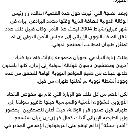
الأخيرة.
وبعد الضجة التي أثيرت حول هذه القضية آنذاك، زار رئيس
الوكالة الدولية للطاقة الذرية وقتها محمد البرادعي إيران في
شهر فبراير/شباط 2004 لبحث هذا الأمر، وكان قبيل ذلك هدد
بنقل الملف النووي الإيراني إلى مجلس الأمن الدولي إن لم
تمتثل طهران لمطالب المجتمع الدولي.
وتلت زيارة البرادعي لطهران مجموعة زيارات قام بها خبراء
آخرون ومفتشون تابعون للوكالة الدولية إلى إيران، كانوا يأخذون
خلالها عينات من جميع المواقع النووية الهامة للتحقق من عدم
وجود أنشطة نووية لم تُعلنها طهران من قبل.
لكن الأهم من كل ذلك هو الزيارة التي قام بها مفوض الاتحاد
الأوروبي للشؤون الأمنية والسياسية حينها خافيير سولانا إلى
طهران قبل صدور قرار الوكالة، حيث أعلن للصحفيين -بحضور
وزير الخارجية الإيراني آنذاك كمال خرازي-إن إيران ستسمع
“أخبارا سيئة” إذا لم توقع على البروتوكول الإضافي الصادر في