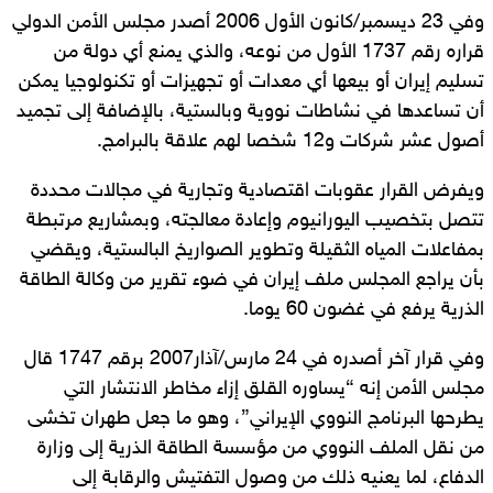
وفي 23 ديسمبر/كانون الأول 2006 أصدر مجلس الأمن الدولي
قراره رقم 1737 الأول من نوعه، والذي يمنع أي دولة من
تسليم إيران أو بيعها أي معدات أو تجهيزات أو تكنولوجيا يمكن
أن تساعدها في نشاطات نووية وبالستية، بالإضافة إلى تجميد
أصول عشر شركات و12 شخصا لهم علاقة بالبرامج.
ويفرض القرار عقوبات اقتصادية وتجارية في مجالات محددة
تتصل بتخصيب اليورانيوم وإعادة معالجته، وبمشاريع مرتبطة
بمفاعلات المياه الثقيلة وتطوير الصواريخ البالستية، ويقضي
بأن يراجع المجلس ملف إيران في ضوء تقرير من وكالة الطاقة
الذرية يرفع في غضون 60 يوما.
وفي قرار آخر أصدره في 24 مارس/آذار2007 برقم 1747 قال
مجلس الأمن إنه “يساوره القلق إزاء مخاطر الانتشار التي
يطرحها البرنامج النووي الإيراني”، وهو ما جعل طهران تخشى
من نقل الملف النووي من مؤسسة الطاقة الذرية إلى وزارة
الدفاع، لما يعنيه ذلك من وصول التفتيش والرقابة إلى