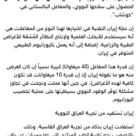
الحصول على سلاحها النووي، والمفاعل الباكستاني في
“خوشاب”.
إن حجّة إيران التقنية في اختيارها لهذا النوع من المفاعلات هي
أنه سيستخدم للأبحاث العلمية ولإنتاج النظائر المُشعّة للأغراض
الطبية والزراعية، إضافة إلى أنه يعمل باليورانيوم الطبيعي
المتوفر في إيران.
إن قدرة هذا المفاعل (40 ميغاواتا) كبيرة نسبياً إن كان الغرض
منه هو ما تقوله إيران (إذ إن قدرة 10 ميغاواتات قد تكون
كافية لهذه الأغراض)، في حين أنها عملت ونجحت في تجاوز
مشكلة توفّر الوقود النووي بسيطرتها على عملية تخصيب
اليورانيوم.
إيران تستفيد من تجربة العراق النووية
استفادت إيران بذكاء من تجربة العراق القاسية، وذلك
بالتصويب نحو تقنية الطرد المركزي التي لها مميزات عن باقي