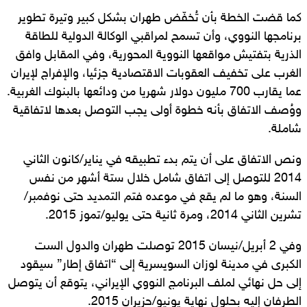
كما قضت الخطة بأن تُخفّض طهران بشكل كبير وتيرة تطوير
برنامجها النووي، وأن تسمح لمراقبي الوكالة الدولية للطاقة
الذرية بتفتيش مواقعها النووية المحورية، وفي المقابل وافق
الغرب على تخفيف العقوبات الاقتصادية جزئيا، والإفراج لإيران
عما يقارب 700 مليون دولار شهريا من ودائعها بالبنوك الغربية.
ووُصف الاتفاق بأنه خطوة أولى يجب التوصل بعدها لاتفاقية
شاملة.
ونص الاتفاق على أن يتم بدء تطبيقه في يناير/كانون الثاني
2014 للتوصل إلى اتفاق شامل خلال ستة أشهر من نفس
السنة، وهو ما لم يقع في موعده فتم التمديد حتى نوفمبر/
تشرين الثاني 2014، ومرة ثانية حتى يوليو/تموز 2015.
وفي 2 أبريل/نيسان 2015 توصلت طهران والدول الست
الكبرى في مدينة لوزان السويسرية إلى “اتفاق إطار” سيقود
إلى حل نهائي لملف البرنامج النووي الإيراني، يتوقع أن يتوصل
الطرفان إليه بحلول نهاية يونيو/حزيران 2015.