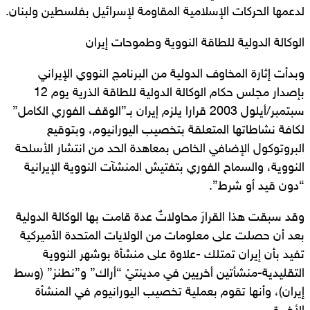
لدعمها الحركات الإسلامية المقاومة لإسرائيل بفلسطين ولبنان.
الوكالة الدولية للطاقة النووية وطموحات إيران
وبدأت إثارة المخاوف الدولية من البرنامج النووي الإيراني
بإصدار مجلس حكام الوكالة الدولية للطاقة الذرية يوم 12
سبتمبر/أيلول 2003 قرارا يلزم إيران بـ”الوقف الفوري الكامل”
لكافة نشاطاتها المتعلقة بتخصيب اليورانيوم، وبتوقيع
البروتوكول الإضافي الخاص بمعاهدة الحد من انتشار الأسلحة
النووية، والسماح الفوري بتفتيش المنشآت النووية الإيرانية
“دون قيد أو شرط”.
وقد سبقت هذا القرارَ محاولاتٌ عدة قامت بها الوكالة الدولية
بعد أن حصلت على معلومات من الولايات المتحدة الأميركية
تفيد بأن إيران تمتلك -علاوة على منشأة بوشهر النووية
التقليدية-منشأتين أخريين في مدينتيْ “أراك” و”نطنز” (وسط
إيران)، وأنها تقوم بعملية تخصيب اليورانيوم في المنشأة