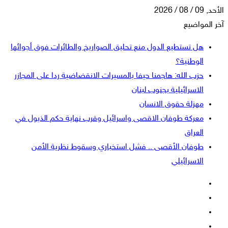
الأحد, 09 / 08 / 2026
آخر المواضيع
هل تستطيع الدول منع تحليق الصواريخ والطائرات فوق أجوائها
الوطنية؟
حزب الله: هاجمنا حيفا بالمسيرات الانقضاضية ردا على المجازر
الاسرائيلية بجنوب لبنان
مهزلة حقوق الانسان
معركة طوفان الاقصى واسرائيل وقرب نهاية حكم الذيول في
العراق
طوفان الأقصى .. فشل استخباري وسقوط نظرية الأمن
الاسرائيلي
فيسبوك
‫X
‫YouTube
انستقرام