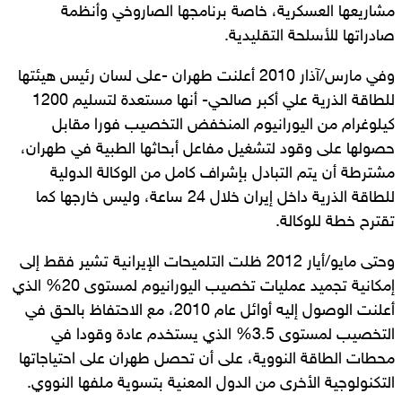
مشاريعها العسكرية، خاصة برنامجها الصاروخي وأنظمة
صادراتها للأسلحة التقليدية.
وفي مارس/آذار 2010 أعلنت طهران -على لسان رئيس هيئتها
للطاقة الذرية علي أكبر صالحي- أنها مستعدة لتسليم 1200
كيلوغرام من اليورانيوم المنخفض التخصيب فورا مقابل
حصولها على وقود لتشغيل مفاعل أبحاثها الطبية في طهران،
مشترطة أن يتم التبادل بإشراف كامل من الوكالة الدولية
للطاقة الذرية داخل إيران خلال 24 ساعة، وليس خارجها كما
تقترح خطة للوكالة.
وحتى مايو/أيار 2012 ظلت التلميحات الإيرانية تشير فقط إلى
إمكانية تجميد عمليات تخصيب اليورانيوم لمستوى 20% الذي
أعلنت الوصول إليه أوائل عام 2010، مع الاحتفاظ بالحق في
التخصيب لمستوى 3.5% الذي يستخدم عادة وقودا في
محطات الطاقة النووية، على أن تحصل طهران على احتياجاتها
التكنولوجية الأخرى من الدول المعنية بتسوية ملفها النووي.