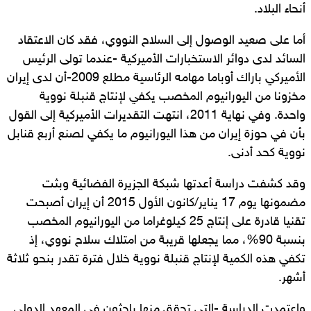
أنحاء البلاد.
أما على صعيد الوصول إلى السلاح النووي، فقد كان الاعتقاد
السائد لدى دوائر الاستخبارات الأميركية -عندما تولى الرئيس
الأميركي باراك أوباما مهامه الرئاسية مطلع 2009-أن لدى إيران
مخزونا من اليورانيوم المخصب يكفي لإنتاج قنبلة نووية
واحدة. وفي نهاية 2011، انتهت التقديرات الأميركية إلى القول
بأن في حوزة إيران من هذا اليورانيوم ما يكفي لصنع أربع قنابل
نووية كحد أدنى.
وقد كشفت دراسة أعدتها شبكة الجزيرة الفضائية وبثت
مضمونها يوم 17 يناير/كانون الأول 2015 أن إيران أصبحت
تقنيا قادرة على إنتاج 25 كيلوغراما من اليورانيوم المخصب
بنسبة 90%، مما يجعلها قريبة من امتلاك سلاح نووي، إذ
تكفي هذه الكمية لإنتاج قنبلة نووية خلال فترة تقدر بنحو ثلاثة
أشهر.
واعتمدت الدراسة -التي تحقق منها باحثون في المعهد الدولي