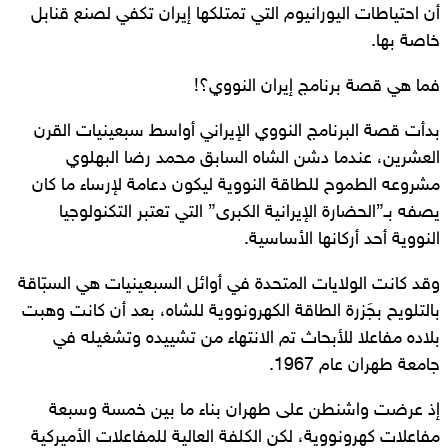
أن احتياطات اليورانيوم التي تمتلكها إيران تكفي لصنع قنابل
خاصة بها.
فما هي قصة برنامج إيران النووي؟!
بدأت قصة البرنامج النووي الإيراني أواسط سبعينيات القرن
العشرين، عندما دشن الشاه السابق محمد رضا البهلوي
مشروعه الطموح للطاقة النووية ليكون دعامة لإرساء ما كان
يصفه بـ”الحضارة الإيرانية الكبرى” التي تعتبر التكنولوجيا
النووية أحد أركانها الأساسية.
وقد كانت الولايات المتحدة في أوائل السبعينيات هي السبّاقة
بالتلويح بجَزرة الطاقة الكهرونووية للشاه، بعد أن كانت وهبت
بلاده مفاعلا للأبحاث تم الانتهاء من تشييده وتشغيله في
جامعة طهران عام 1967.
إذ عرضت واشنطن على طهران بناء ما بين خمسة وسبعة
مفاعلات كهرونووية، لكن الكلفة العالية للمفاعلات الأميركية