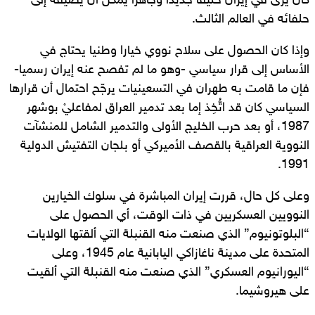
كان يرى في إيران حليفا جديدا وجاهزا يمكن أن يضيفه إلى
حلفائه في العالم الثالث.
وإذا كان الحصول على سلاح نووي خيارا وطنيا يحتاج في
الأساس إلى قرار سياسي -وهو ما لم تفصح عنه إيران رسميا-
فإن ما قامت به طهران في التسعينيات يرجّح احتمال أن قرارها
السياسي كان قد اتُّخِذ إما بعد تدمير العراق لمفاعليْ بوشهر
1987، أو بعد حرب الخليج الأولى والتدمير الشامل للمنشآت
النووية العراقية بالقصف الأميركي أو بلجان التفتيش الدولية
1991.
وعلى كل حال، قررت إيران المباشرة في سلوك الخيارين
النوويين العسكريين في ذات الوقت، أي الحصول على
“البلوتونيوم” الذي صنعت منه القنبلة التي ألقتها الولايات
المتحدة على مدينة ناغازاكي اليابانية عام 1945، وعلى
“اليورانيوم العسكري” الذي صنعت منه القنبلة التي ألقيت
على هيروشيما.