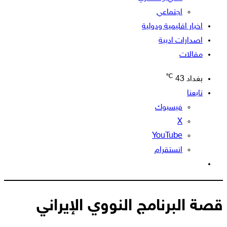
اجتماعي
اخبار اقليمية ودولية
اصدارات ادبية
مقالات
℃
بغداد
43
تابعنا
فيسبوك
‫X
‫YouTube
انستقرام
الوضع
المظلم
قصة البرنامج النووي الإيراني