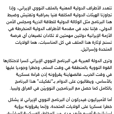
تتعدد الأطراف الدولية المعنية بالملف النووي الإيراني، وإذا
تجاوزنا الهيئات الدولية المكلفة فنيا بمراقبة وتفتيش وضبط
هذا البرنامج مثل الوكالة الدولية للطاقة الذرية ومجلس الأمن
الدولي، فإننا نجد في مقدمة الأطراف الدولية المنخرطة في
الأزمة الإيرانية دولتين مهمتين لا تكادان تضيعان أي فرصة
تسنح لإثارة هذا الملف في كل المناسبات، هما الولايات
المتحدة وإسرائيل.
وترى الدولة العبرية في البرنامج النووي الإيراني كسرا لاحتكارها
القوة النووية بالمنطقة في وقت السلم، وخطرا وجوديا عليها
في وقت الحرب. فالصهاينة يقرؤونه إذن قراءة عسكرية
بالأساس، ويطالبون على الدوام بـ”تفكيك” هذا البرنامج
بالكامل كما حصل مع البرنامجين النووييْن في العراق وليبيا.
أما الأميركيون فيدركون أن البرنامج النووي الإيراني لا يشكل
خطرا عسكريا على الولايات المتحدة، وإنما يقرؤونه برؤية
استراتيجية أوسع وأبعد مدى من المخاطر العسكرية المباشرة،