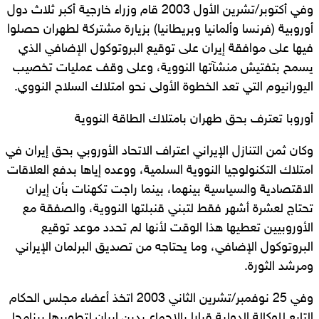
وفي أكتوبر/تشرين الأول 2003 قام وزراء خارجية أكبر ثلاث دول
أوروبية (فرنسا وألمانيا وبريطانيا) بزيارة مشتركة لطهران حصلوا
فيها على موافقة إيران على توقيع البروتوكول الإضافي الذي
يسمح بتفتيش منشآتها النووية، وعلى وقف عمليات تخصيب
اليورانيوم التي تعد الخطوة الأولى نحو امتلاك السلاح النووي.
أوروبا تعترف بحق طهران بامتلاك الطاقة النووية
وكان ثمن التنازل الإيراني اعتراف الاتحاد الأوروبي بحق إيران في
امتلاك التكنولوجيا النووية السلمية، ووعده إياها بدفع العلاقات
الاقتصادية والسياسية بينهما، بينما راجت تكهنات بأن إيران
تحتاج لعشرة أشهر فقط لتبني قنبلتها النووية، والصفقة مع
الأوروبيين تعطيها هذا الوقت لأنها لم تحدد موعد توقيع
البروتوكول الإضافي، وما يحتاجه من تصديق البرلمان الإيراني
ومرشد الثورة.
وفي 25 نوفمبر/تشرين الثاني 2003 اتخذ أعضاء مجلس الحكام
التابع للوكالة الدولية قرارا بالإجماع يدين إيران لتطويرها برنامجا