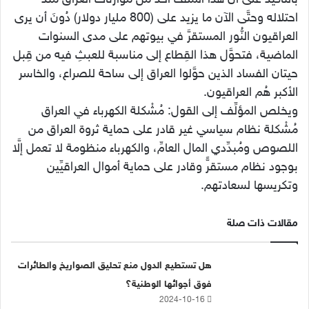
بالتأكيد على أنَّ هذا الملف أخذ من موازنات العراق منذ
احتلاله وحتَّى الآن ما يزيد على (800 مليار دولار) دُونَ أن يرى
العراقيون النُّور المستقرَّ في بيوتهم على مدى السنوات
الماضية، فتحوَّل هذا القِطاع إلى مناسبة للعبثِ فيه من قِبل
حيتان الفساد الذين حوَّلوا العراق إلى ساحة للصراع، والخاسر
الأكبر هُم العراقيون.
ويخلص المؤلِّف إلى القول: مُشْكلة الكهرباء في العراق
مُشْكلة نظام سياسي غير قادر على حماية ثروة العراق من
اللصوص ومُبدِّدي المال العامِّ، والكهرباء منظومة لا تعمل إلَّا
بوجود نظام مستقرٍّ وقادر على حماية أموال العراقيِّين
وتكريسها لسعادتهم.
مقالات ذات صلة
هل تستطيع الدول منع تحليق الصواريخ والطائرات
فوق أجوائها الوطنية؟
2024-10-16