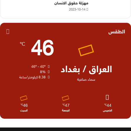
مهزلة حقوق الانسان
2023-10-14
الطقس
46
℃
العراق / بغداد
46º - 40º
8%
8.38 كيلومتر/ساعة
سماء صافية
46
47
44
℃
℃
℃
الخميس
الجمعة
السبت