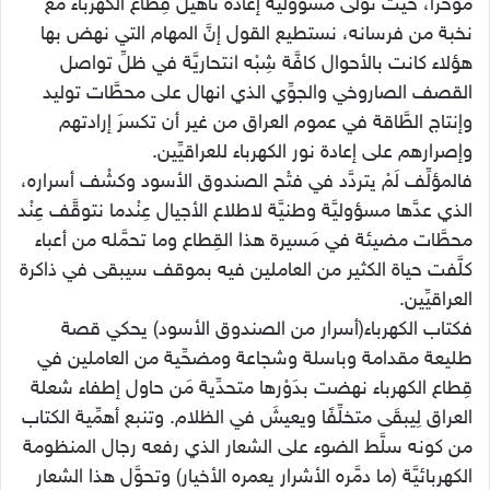
مؤخرًا، حيث تولَّى مسؤوليَّة إعادة تأهيل قِطاع الكهرباء مع
نخبة من فرسانه، نستطيع القول إنَّ المهام التي نهض بها
هؤلاء كانت بالأحوال كافَّة شِبْه انتحاريَّة في ظلِّ تواصل
القصف الصاروخي والجوِّي الذي انهال على محطَّات توليد
وإنتاج الطَّاقة في عموم العراق من غير أن تكسرَ إرادتهم
وإصرارهم على إعادة نور الكهرباء للعراقيِّين.
فالمؤلِّف لَمْ يتردَّد في فتْح الصندوق الأسود وكشْف أسراره،
الذي عدَّها مسؤوليَّة وطنيَّة لاطلاع الأجيال عِنْدما نتوقَّف عِنْد
محطَّات مضيئة في مَسيرة هذا القِطاع وما تحمَّله من أعباء
كلَّفت حياة الكثير من العاملين فيه بموقف سيبقى في ذاكرة
العراقيِّين.
فكتاب الكهرباء(أسرار من الصندوق الأسود) يحكي قصة
طليعة مقدامة وباسلة وشجاعة ومضحِّية من العاملين في
قِطاع الكهرباء نهضت بدَوْرها متحدِّية مَن حاول إطفاء شعلة
العراق لِيبقَى متخلِّفًا ويعيشَ في الظلام. وتنبع أهمِّية الكتاب
من كونه سلَّط الضوء على الشعار الذي رفعه رجال المنظومة
الكهربائيَّة (ما دمَّره الأشرار يعمره الأخيار) وتحوَّل هذا الشعار