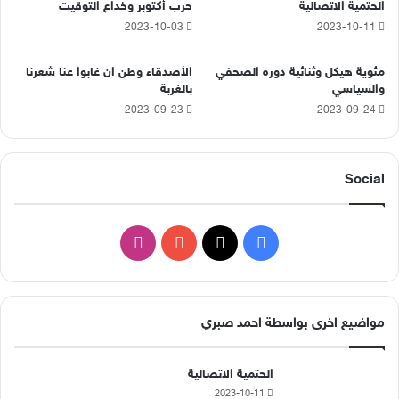
الحتمية الاتصالية
حرب أكتوبر وخداع التوقيت
2023-10-03
2023-10-11
مئوية هيكل وثنائية دوره الصحفي
الأصدقاء وطن ان غابوا عنا شعرنا
والسياسي
بالغربة
2023-09-23
2023-09-24
Social
ف
ا
ي
X
Y
ن
س
o
س
مواضيع اخرى بواسطة احمد صبري
ب
u
ت
الحتمية الاتصالية
و
T
ق
2023-10-11