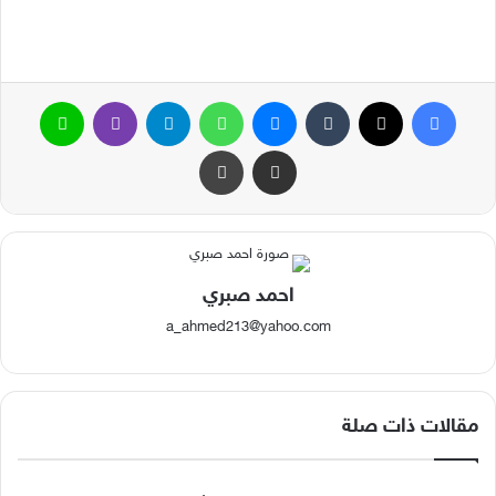
فيسبوك
‫X
‏Tumblr
ماسنجر
واتساب
تيلقرام
ڤايبر
لاين
مشاركة عبر البريد
طباعة
احمد صبري
a_ahmed213@yahoo.com
مقالات ذات صلة