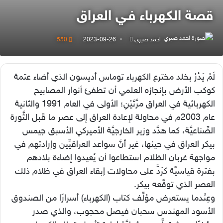
قصة الكهرباء فـي العراق
احمد صبري
أرسل
2023-09-26
550
بريدا
إلكترونيا
لَمْ يَدُرْ بخلد مخترع الكهرباء توماس أديسون الذي أضاء عتمة
كوكب الأرض بإنجازه العلمي أن تطفئ أنوار المصابيح
الكهربائية في العراق مرَّتَيْنِ؛ الأولى في العام 1991 والثانية
عام 2003م في محاولة لإعادة العراق إلى عصر ما قَبل الثَّورة
الصِّناعيَّة، كما هدَّد وزير الخارجيَّة الأميركي الأسبق جيمس
بيكر العراق في حينها، غير أنَّ سواعد العراقيِّين وإرادتهم في
مواجهة غربان الظلام استطاعوا أن يُعيدوا إضاءة بلادهم
بفترة قياسيَّة كرَدٍّ على محاولات إبقاء العراق في ظلام ذلك
العصر الذي توقَّعه بيكر.
وعِنْدما يستعرض مؤلِّف كتاب (الكهرباء) أسرارًا من الصندوق
الأسود المهندس سحبان فيصل محجوب، والذي صدر