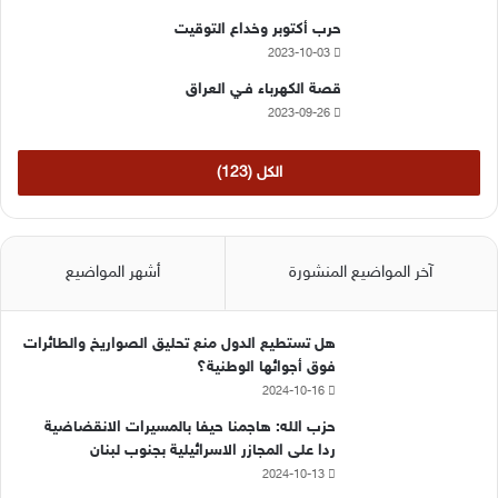
ك
u
ر
حرب أكتوبر وخداع التوقيت
2023-10-03
b
ا
قصة الكهرباء فـي العراق
e
م
2023-09-26
الكل (123)
آخر المواضيع المنشورة
أشهر المواضيع
هل تستطيع الدول منع تحليق الصواريخ والطائرات
فوق أجوائها الوطنية؟
2024-10-16
حزب الله: هاجمنا حيفا بالمسيرات الانقضاضية
ردا على المجازر الاسرائيلية بجنوب لبنان
2024-10-13