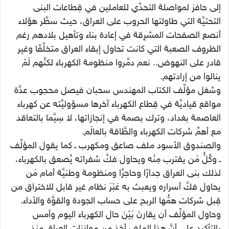
إلى حافز لمواصلة التحدِّي للعاملين في قِطاعات البنى
التحتيَّة التي طاولتها الحروب على العراق، حيث سطَّر هؤلاء
أنصع الصفحات المشرِقة في إعادة بناء وتأهيل بلادهم رغم
الظروف الصعبة التي كانت تحاول إبقاء العراق متخلِّفًا وغير
قادر على النهوض.. نعم دمَّروا منظومة الكهرباء لكنَّهم لَمْ
ينالوا من إرادتهم.
وشغل مؤلِّف الكتاب المهندس سحبان فيصل محجوب عدَّة
مواقع قياديَّة في قِطاع الكهرباء آخرها مسؤوليَّته عن كهرباء
العاصمة بغداد، وترك بصمة في إنجازاتها، لا سِيَّما بالتعاقد
مع أهمِّ شركات الكهرباء والطَّاقة بالعالَم.
والصندوق الأسود ملف صاعق ومكهرب ـ كما يقول المؤلِّف
ـ وكُلُّ مَن يقترب مِنْه ويحاول فكَّ شفراته يُصعق بالكهرباء،
لذلك بنى العراق جدارًا وحاجزًا ومنظومة وطنيَّة أمام مَن
يحاول فكَّ أسراره ويعبث به عَبْرَ نظام غير قابل للاختراق من
قِبل شركات همُّها الربح على حساب الجودة والقوَّة والأداء.
وحاول المؤلِّف أن يقارنَ بَيْنَ حال الكهرباء اليوم وأمس