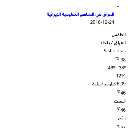
العراق في المناهج التعليمية الإيرانية
2018-12-24
الطقس
العراق / بغداد
سماء صافية
℃
38
46º - 38º
12%
6.09 كيلومتر/ساعة
℃
46
السبت
℃
46
الأحد
℃