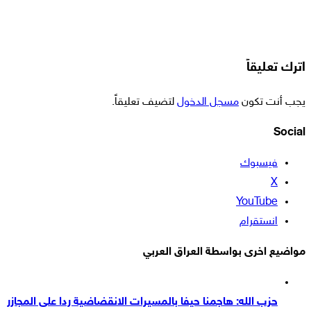
اترك تعليقاً
يجب أنت تكون
مسجل الدخول
لتضيف تعليقاً.
Social
فيسبوك
‫X
‫YouTube
انستقرام
مواضيع اخرى بواسطة العراق العربي
حزب الله: هاجمنا حيفا بالمسيرات الانقضاضية ردا على المجازر