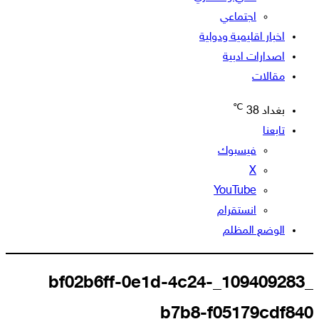
اجتماعي
اخبار اقليمية ودولية
اصدارات ادبية
مقالات
℃
بغداد
38
تابعنا
فيسبوك
‫X
‫YouTube
انستقرام
الوضع المظلم
_109409283_bf02b6ff-0e1d-4c24-
b7b8-f05179cdf840