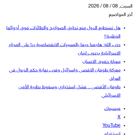
السبت, 08 / 08 / 2026
آخر المواضيع
هل تستطيع الدول منع تحليق الصواريخ والطائرات فوق أجوائها
الوطنية؟
حزب الله: هاجمنا حيفا بالمسيرات الانقضاضية ردا على المجازر
الاسرائيلية بجنوب لبنان
مهزلة حقوق الانسان
معركة طوفان الاقصى واسرائيل وقرب نهاية حكم الذيول في
العراق
طوفان الأقصى .. فشل استخباري وسقوط نظرية الأمن
الاسرائيلي
فيسبوك
‫X
‫YouTube
انستقرام