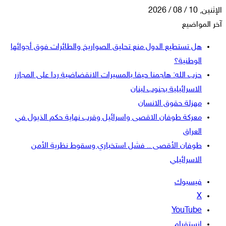
الإثنين, 10 / 08 / 2026
آخر المواضيع
هل تستطيع الدول منع تحليق الصواريخ والطائرات فوق أجوائها
الوطنية؟
حزب الله: هاجمنا حيفا بالمسيرات الانقضاضية ردا على المجازر
الاسرائيلية بجنوب لبنان
مهزلة حقوق الانسان
معركة طوفان الاقصى واسرائيل وقرب نهاية حكم الذيول في
العراق
طوفان الأقصى .. فشل استخباري وسقوط نظرية الأمن
الاسرائيلي
فيسبوك
‫X
‫YouTube
انستقرام