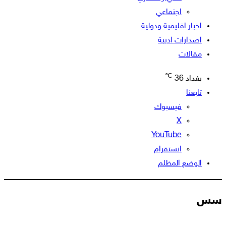
اجتماعي
اخبار اقليمية ودولية
اصدارات ادبية
مقالات
℃
بغداد
36
تابعنا
فيسبوك
‫X
‫YouTube
انستقرام
الوضع المظلم
سس