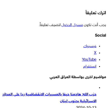
اترك تعليقاً
يجب أنت تكون
مسجل الدخول
لتضيف تعليقاً.
Social
فيسبوك
‫X
‫YouTube
انستقرام
مواضيع اخرى بواسطة العراق العربي
حزب الله: هاجمنا حيفا بالمسيرات الانقضاضية ردا على المجازر
الاسرائيلية بجنوب لبنان