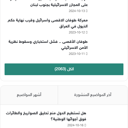
و
T
ق
على المجازر الاسرائيلية بجنوب لبنان
2024-10-13
ك
u
ر
معركة طوفان الاقصى واسرائيل وقرب نهاية حكم
b
ا
الذيول في العراق
2023-10-12
e
م
طوفان الأقصى .. فشل استخباري وسقوط نظرية
الأمن الاسرائيلي
2023-10-11
الكل (2063)
آخر المواضيع المنشورة
أشهر المواضيع
هل تستطيع الدول منع تحليق الصواريخ والطائرات
فوق أجوائها الوطنية؟
2024-10-16