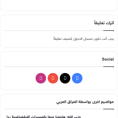
اترك تعليقاً
يجب أنت تكون
مسجل الدخول
لتضيف تعليقاً.
Social
ف
ا
ي
X
Y
ن
س
o
س
مواضيع اخرى بواسطة العراق العربي
ب
u
ت
حزب الله: هاجمنا حيفا بالمسيرات الانقضاضية ردا