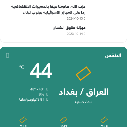
حزب الله: هاجمنا حيفا بالمسيرات الانقضاضية
ردا على المجازر الاسرائيلية بجنوب لبنان
2024-10-13
مهزلة حقوق الانسان
2023-10-14
الطقس
44
℃
العراق / بغداد
48º - 40º
8%
3.81 كيلومتر/ساعة
سماء صافية
℃
℃
℃