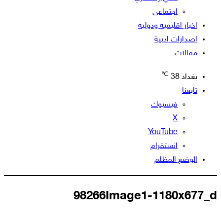
اجتماعي
اخبار اقليمية ودولية
اصدارات ادبية
مقالات
℃
بغداد
38
تابعنا
فيسبوك
‫X
‫YouTube
انستقرام
الوضع المظلم
98266Image1-1180x677_d