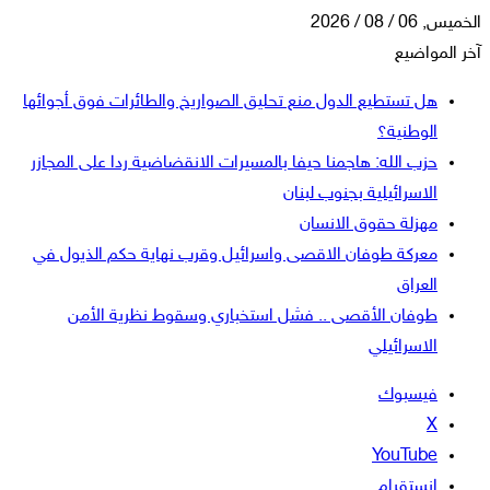
الخميس, 06 / 08 / 2026
آخر المواضيع
هل تستطيع الدول منع تحليق الصواريخ والطائرات فوق أجوائها
الوطنية؟
حزب الله: هاجمنا حيفا بالمسيرات الانقضاضية ردا على المجازر
الاسرائيلية بجنوب لبنان
مهزلة حقوق الانسان
معركة طوفان الاقصى واسرائيل وقرب نهاية حكم الذيول في
العراق
طوفان الأقصى .. فشل استخباري وسقوط نظرية الأمن
الاسرائيلي
فيسبوك
‫X
‫YouTube
انستقرام