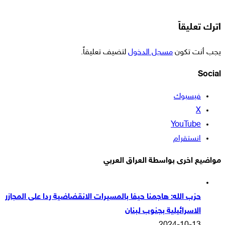
اترك تعليقاً
يجب أنت تكون
مسجل الدخول
لتضيف تعليقاً.
Social
فيسبوك
‫X
‫YouTube
انستقرام
مواضيع اخرى بواسطة العراق العربي
حزب الله: هاجمنا حيفا بالمسيرات الانقضاضية ردا على المجازر
الاسرائيلية بجنوب لبنان