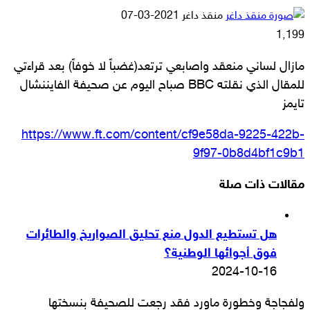
أرسل
منقذ داغر
2021-03-07
بريدا
1٬199
إلكترونيا
مازال لساني منعقد واصابعي ترتعد(غضباً لا خوفاً) بعد قراءتي
للمقال الذي نقلته BBC صباح اليوم عن صحيفة الفايننشال
تايمز
https://www.ft.com/content/cf9e58da-9225-422b-
9f97-0b8d4bf1c9b1
مقالات ذات صلة
هل تستطيع الدول منع تحليق الصواريخ والطائرات
فوق أجوائها الوطنية؟
2024-10-16
ولفجاجة وخطورة ماورد فقد رجعت للصحيفة بنسختها