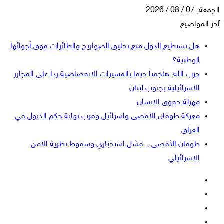
الجمعة, 07 / 08 / 2026
آخر المواضيع
هل تستطيع الدول منع تحليق الصواريخ والطائرات فوق أجوائها
الوطنية؟
حزب الله: هاجمنا حيفا بالمسيرات الانقضاضية ردا على المجازر
الاسرائيلية بجنوب لبنان
مهزلة حقوق الانسان
معركة طوفان الاقصى واسرائيل وقرب نهاية حكم الذيول في
العراق
طوفان الأقصى .. فشل استخباري وسقوط نظرية الأمن
الاسرائيلي
فيسبوك
‫X
‫YouTube
انستقرام