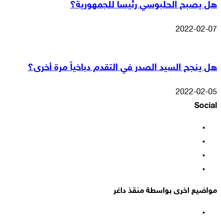
هل يصبح الحلبوسي رئيساً للجمهورية؟
2022-02-07
هل ينجح السيد الصدر في التقدم دباخياً مرة أخرى؟
2022-02-05
Social
فيسبوك
‫X
‫YouTube
انستقرام
مواضيع اخرى بواسطة منقذ داغر