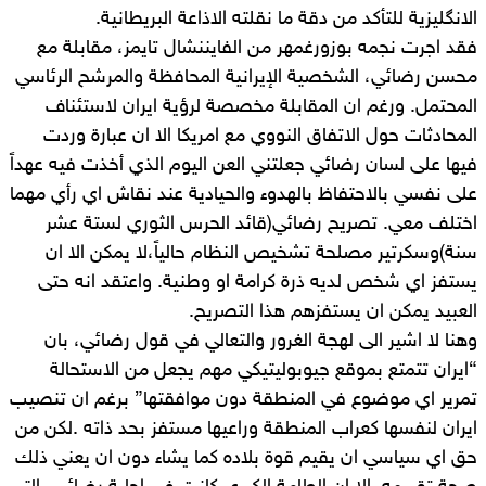
الانگليزية للتأكد من دقة ما نقلته الاذاعة البريطانية.
فقد اجرت نجمه بوزورغمهر من الفايننشال تايمز، مقابلة مع
محسن رضائي، الشخصية الإيرانية المحافظة والمرشح الرئاسي
المحتمل. ورغم ان المقابلة مخصصة لرؤية ايران لاستئناف
المحادثات حول الاتفاق النووي مع امريكا الا ان عبارة وردت
فيها على لسان رضائي جعلتني العن اليوم الذي أخذت فيه عهداً
على نفسي بالاحتفاظ بالهدوء والحيادية عند نقاش اي رأي مهما
اختلف معي. تصريح رضائي(قائد الحرس الثوري لستة عشر
سنة)وسكرتير مصلحة تشخيص النظام حالياً،لا يمكن الا ان
يستفز اي شخص لديه ذرة كرامة او وطنية. واعتقد انه حتى
العبيد يمكن ان يستفزهم هذا التصريح.
وهنا لا اشير الى لهجة الغرور والتعالي في قول رضائي، بان
“ايران تتمتع بموقع جيوبوليتيكي مهم يجعل من الاستحالة
تمرير اي موضوع في المنطقة دون موافقتها” برغم ان تنصيب
ايران لنفسها كعراب المنطقة وراعيها مستفز بحد ذاته .لكن من
حق اي سياسي ان يقيم قوة بلاده كما يشاء دون ان يعني ذلك