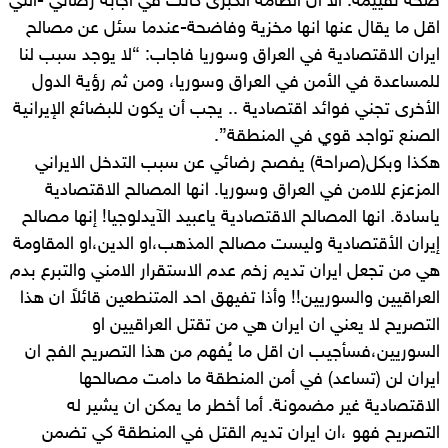
صحة تقييمه. الا ان الطامة الكبرى كانت في اجابة رضائي -التي
اقل ما يقال عنها انها مخزية وفاضحة-عندما سئل عن مصالح
ايران الاقتصادية في العراق وسوريا فاجاب: “لا يوجد سبب لنا
للمساعدة في الأمن في العراق وسوريا، ومن ثم رؤية الدول
الأخرى تجني فوائد اقتصادية .. يجب أن يكون للبضائع الإيرانية
الصنع تواجد قوي في المنطقة”.
هكذا وبكل(صراحة) يفصح رضائي عن سبب التدخل الايراني
المزعزع للامن في العراق وسوريا. انها المصالح الاقتصادية
ياسادة. انها المصالح الاقتصادية ياعبيد الآيدلوجيا! إنها مصالح
إيران الأقتصادية وليست مصالح المذهب،او الدين،او المقاومة
هي من تجعل ايران تديم زخم عدم الاستقرار الامني والتبرع بدم
العراقيين والسوريين!! وأذا تفيهق احد المتنطعين قائلاً ان هذا
التصريح لا يعني ان ايران هي من تقتل العراقيين او
السوريين،فسأجيب ان اقل ما يُفهم من هذا التصريح الفج ان
ايران لن (تساعد) في أمن المنطقة ما دامت مصالحها
الاقتصادية غير مضمونة. أما أخطر ما يمكن ان يشير له
التصريح فهو ،ان ايران تديم القتل في المنطقة كي تضمن