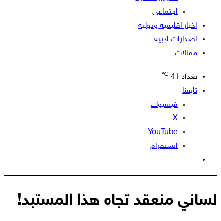
اجتماعي
اخبار اقليمية ودولية
اصدارات ادبية
مقالات
℃
بغداد
41
تابعنا
فيسبوك
‫X
‫YouTube
انستقرام
الوضع
المظلم
لساني منعقد تجاه هذا المستبد!