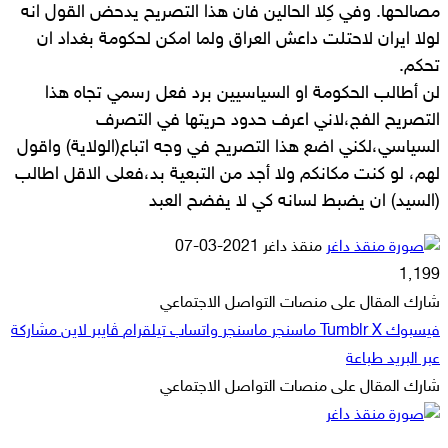
مصالحها. وفي كِلا الحالين فان هذا التصريح يدحض القول انه
لولا ايران لاحتلت داعش العراق ولما امكن لحكومة بغداد ان
تحكم.
لن أطالب الحكومة او السياسيين برد فعل رسمي تجاه هذا
التصريح الفج،لاني اعرف حدود حريتها في التصرف
السياسي،لكني اضع هذا التصريح في وجه اتباع(الولاية) واقول
لهم، لو كنت مكانكم ولا أجد من التبعية بد،فعلى الاقل اطالب
(السيد) ان يضبط لسانه كي لا يفضح العبد
أرسل
منقذ داغر
2021-03-07
بريدا
1٬199
إلكترونيا
شارك المقال على منصات التواصل الاجتماعي
فيسبوك
‫X
ماسنجر
ماسنجر
واتساب
تيلقرام
ڤايبر
لاين
مشاركة
عبر البريد
طباعة
شارك المقال على منصات التواصل الاجتماعي
‫X
لاين
ڤايبر
طباعة
تيلقرام
ماسنجر
ماسنجر
مشاركة
واتساب
فيسبوك
عبر