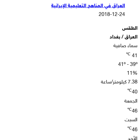
العراق في المناهج التعليمية الإيرانية
2018-12-24
الطقس
العراق / بغداد
سماء صافية
℃
41
41º - 39º
11%
7.38 كيلومتر/ساعة
℃
40
الجمعة
℃
46
السبت
℃
46
الأحد