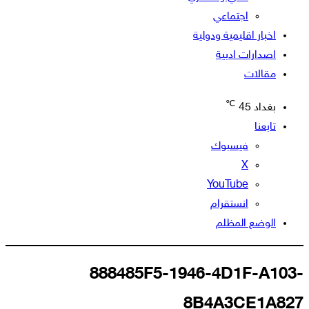
اجتماعي
اخبار اقليمية ودولية
اصدارات ادبية
مقالات
℃
بغداد
45
تابعنا
فيسبوك
‫X
‫YouTube
انستقرام
الوضع المظلم
888485F5-1946-4D1F-A103-
8B4A3CE1A827