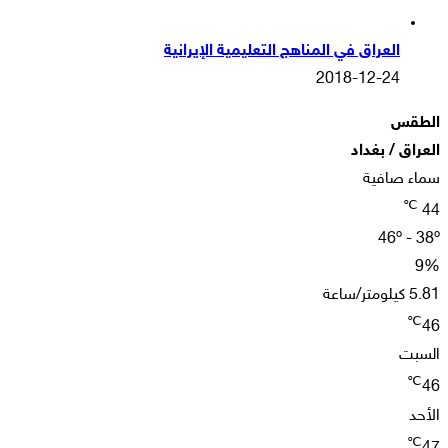
العراق في المناهج التعليمية الإيرانية
2018-12-24
الطقس
العراق / بغداد
سماء صافية
℃
44
46º - 38º
9%
5.81 كيلومتر/ساعة
℃
46
السبت
℃
46
الأحد
℃