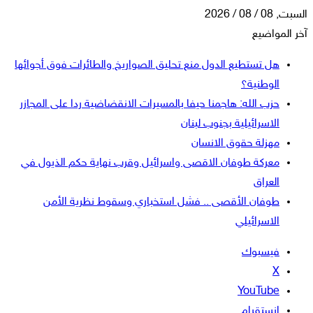
السبت, 08 / 08 / 2026
آخر المواضيع
هل تستطيع الدول منع تحليق الصواريخ والطائرات فوق أجوائها
الوطنية؟
حزب الله: هاجمنا حيفا بالمسيرات الانقضاضية ردا على المجازر
الاسرائيلية بجنوب لبنان
مهزلة حقوق الانسان
معركة طوفان الاقصى واسرائيل وقرب نهاية حكم الذيول في
العراق
طوفان الأقصى .. فشل استخباري وسقوط نظرية الأمن
الاسرائيلي
فيسبوك
‫X
‫YouTube
انستقرام