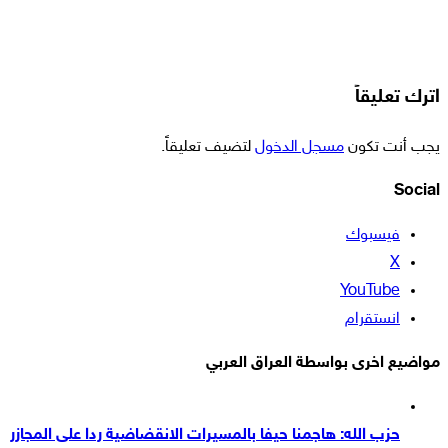
اترك تعليقاً
يجب أنت تكون
مسجل الدخول
لتضيف تعليقاً.
Social
فيسبوك
‫X
‫YouTube
انستقرام
مواضيع اخرى بواسطة العراق العربي
حزب الله: هاجمنا حيفا بالمسيرات الانقضاضية ردا على المجازر