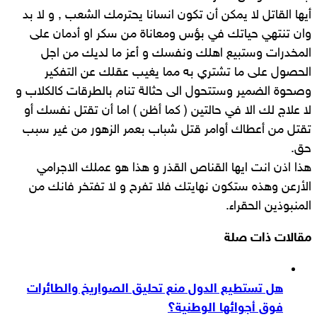
أيها القاتل لا يمكن أن تكون انسانا يحترمك الشعب , و لا بد
وان تنتهي حياتك في بؤس ومعاناة من سكر او أدمان على
المخدرات وستبيع اهلك ونفسك و أعز ما لديك من اجل
الحصول على ما تشتري به مما يغيب عقلك عن التفكير
وصحوة الضمير وستتحول الى حثالة تنام بالطرقات كالكلاب و
لا علاج لك الا في حالتين ( كما أظن ) اما أن تقتل نفسك أو
تقتل من أعطاك أوامر قتل شباب بعمر الزهور من غير سبب
حق.
هذا اذن انت ايها القناص القذر و هذا هو عملك الاجرامي
الأرعن وهذه ستكون نهايتك فلا تفرح و لا تفتخر فانك من
المنبوذين الحقراء.
مقالات ذات صلة
هل تستطيع الدول منع تحليق الصواريخ والطائرات
فوق أجوائها الوطنية؟