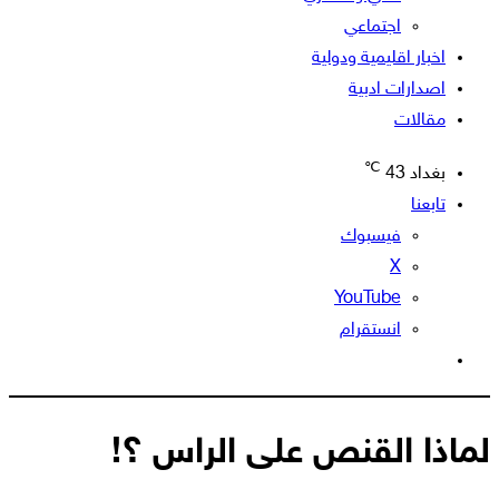
اجتماعي
اخبار اقليمية ودولية
اصدارات ادبية
مقالات
℃
بغداد
43
تابعنا
فيسبوك
‫X
‫YouTube
انستقرام
الوضع
المظلم
لماذا القنص على الراس ؟!