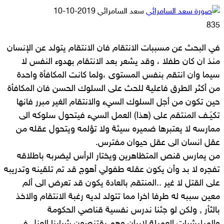
أرسل
سعد السامرائي
2019-10-10
بريدا
835
إلكترونيا
في البحث عن مسببات الانتقام فان الانتقام يتولد عن الإنسان
منذ ان كان طفلا ، وقد يشعر بعد الانتقام بهدوء النفس لا
سيما وان انتقم بنفس المستوى ،ولما كانت المكافأة واحدة
من أكثر الطرق فاعلية للحث على السلوك الحسن فان المكافأة
حين تكون من أجل السلوك السيء والانتقام الغير مبرر فانها
تكيَـف المنتقم على (هذا) العمل السيء فيتحول سلوكه الى
ممارسه لا يعتبرها ضميره سيئة ولا تؤلمه ويتحول عقله من
عقل انسان الى عقل حيوان مفترس.
من يمارس قنص المتظاهرين ويختار الرأس ليضربه باطلاقه
تفجره لا بد وأن يكون عقله طفولي أهوج قد تم تلقينه وتدريبه
على القتل لا غير ..المنتقم بالعادة يكون قد تعرض الى ألم
معين سببه له طرفا اخرا مما تتولد لديه رغبة الانتقام والاخذ
بالثأر , ولكن لو جئنا ندرس نفسية قناصي الحكومة