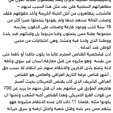
والميليشيات العميلة لايران وهم يقتنصون شبابنا العزل في
مظاهراتهم السلمية فلن نجد مثل هذا السبب لديهم –
فالشباب يتظاهرون من أجل الحياة الكريمة وأخذ حقوقهم فلقد
وصلت الحالة عندهم حدها ولم يعودوا يتحملوا صبرا أكثر من
16 سنة كذب ووعود فارغة وضحك على الذقون يمارسه
مجموعة عفنة ممن يحملون ولاءا مزدوجا بل ولاءاتهم ضد بلدنا
ووطننا الذي ولدنا فيه وعشنا, وهي احتجاجات من محبي
الوطن ضد أعداءه .
اذن فشخصية القناص المجرم غالبا ما يكون حاقدا أو ناقما حتى
من نفسه وهو مكروه من قبل معارفه,انسان غير سوي وتافه
لانه يتمتع باذى الاخرين والانتقام منهم شر انتقام للا سبب حق
..أشهر قناص عرفه التاريخ العراقي والعالمي هو القناص
العراقي الشريف الذي كان يقنص الامريكان بحيث أصبح
هاجزهم المؤرق في منامهم بعد أن قتل منهم ما يزيد عن 700
من قوات الغزو الامريكي وهذا القناص أحبه الشعب وتمنوا ان
يكونوا مثله ,فلماذا ؟؟ ذاك كان عنده الانتقام مشروعا فهو
ينتقم ممن دمر بلده وقتل شعبه واحتل ارضه و سرق خيراته