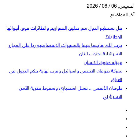
الخميس, 06 / 08 / 2026
آخر المواضيع
هل تستطيع الدول منع تحليق الصواريخ والطائرات فوق أجوائها
الوطنية؟
حزب الله: هاجمنا حيفا بالمسيرات الانقضاضية ردا على المجازر
الاسرائيلية بجنوب لبنان
مهزلة حقوق الانسان
معركة طوفان الاقصى واسرائيل وقرب نهاية حكم الذيول في
العراق
طوفان الأقصى .. فشل استخباري وسقوط نظرية الأمن
الاسرائيلي
فيسبوك
‫X
‫YouTube
انستقرام