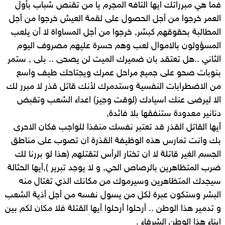
فما هي مبرراتك ايها التافه المجرم يا من تقنص شباب بأول
العمر خرجوا من أجل الحصول على لقمة العيش خرجوا من أجل
المطالبة بحقوقهم كبشر, خرجوا من أجل المساواة لا أن يلعب
المسؤولون بالاموال لعب وهم حسرة عليهم مصروف اليوم
الثاني ..هل تعتقد بان ضميرك الميت لن يصحى .. بلى , ستمر
بنوبات صحو على جميع مراحل عمرك ويجتاحك طيف واسع
من الاضطرابات النفسية وستدمرك لأنك قاتل قذر لا مبرر لك
الا ليرضى عنك اسيادك (لوقت وجيز) اعداء الشعب وتقبض
دنانير معدودة ستنفقها بلا فائدة,
أيها القاتل القذر قد تعتبر نفسك منفذا للواجب فكان الاحرى
بك وانت تمارس هذه الوظيفة القذرة ان تصوب على مناطق
الجسم الغير قاتلة لا ان تختار الرأس لتقتلهم (هذا لو بررنا لك
ضرب المتظاهرين بالرصاص الحي, و لا يوجد تبرير ),أيها الحثالة
سيجدك المتظاهرين وسيرموك من مكانك الذي تغتال منه
البشر وستكون عبرة لكل من يسول نفسه من أجل أذية الشعب
و تدمير هذا الوطن .. أرحلوا أرحلوا أيها القتلة فلا مكان لكم بين
ابناء هذا الوطن الشرفاء .