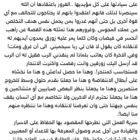
على سيادتها على كل مؤيديها ..الغرور باعتقادها ان الله
سينصرنا لذلك فانهم اعتقدوا بانهم لا يحتاجون للتحالف مع أي
قوة أخرى بل حتى أنهم غدروا بمن يحمل نفس هدف التخلص
من عملاء المجوس .وغرورهم هذا تمثله هذه القصة عن راهب
أنحسر في فيضان وكان كلما يمر عليه زورق يمدون أيديهم له
لانقاذه كان يقول لا فان لي ربا سيحميني الى أن غرق ومات!
وفي الاخرة كان يعاتب بلماذا لم ينقذني الرب فقيل له ان الرب
قد أرسل اليك زورقين وانت رفضت واخترت الانتحار
فستحاسب كمنتحر!. وهذا ما حصل لداعش و هذا ما نخشاه
على أبطال الانتفاضة و هذا ما جعلنا نقدم حلول وسط للخروج
منتصرين وهذا ما يجعلنا بنظر البعض ضبابيين أو متشائمين و
هذا ما يجعلنا نحترم اراء الاخرين ولا نتخاصم مع أي انسان يقف
بنفس جبهتنا حتى وان تعرضنا لانتقاده وهذا ما ننتظره منهم
منا ايضا!.
سرية العمل التي نطرحها المقصود بها الحفاظ على الاسرار
والقيادة من أجل عدم وصول المعرفة بها للاعداء أو المعنيين
خارج التشكيلات وكما يقال فان الوقاية خير من العلاج فاننا