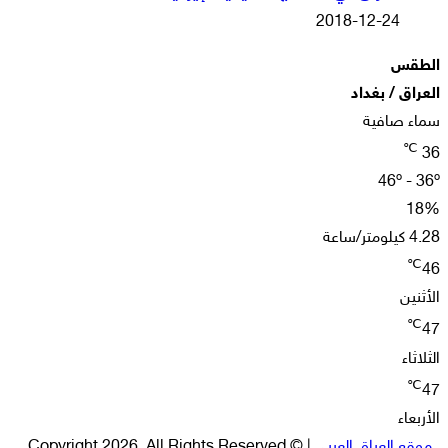
2018-12-24
الطقس
العراق / بغداد
سماء صافية
℃
36
46º - 36º
18%
4.28 كيلومتر/ساعة
℃
46
الأثنين
℃
47
الثلاثاء
℃
47
الأربعاء
موقع العراق العربي
| © Copyright 2026, All Rights Reserved