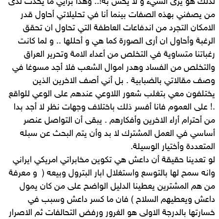
لذلك هو يرى الشيء و لا يحس به!.. وهذا برأيي ما يحدث لدى
من يصفني بهذه الصفات بينما أنا في تحليلاتي أحاول قدر
الامكان التجرد من اندفاعات العاطفة التي تحاول ان تحقق
الرغبة وأحاول ان أرى الصورة كما هي و أحللها .. و لما كانت
رغباتنا متساوية في التخلص من أعداء الامة وتحرير العراق
والتخلص من الفساد وهدر اموال الشعب فلا أجد مسوغا في
وصف مقالاتي بالضبابية . بل أني أصف الاخرين الذين
يختلفون معي بتغلب شعور اللاوعي عندهم على الوعي للواقع
.! على العموم فانا أفسر ذلك باختلاف وجهات نظر لا أجد بدا
من أحترام أراء الاخرين وأفكارهم . يبقى أن التواصل عنصر
أساسي في العمل المشترك لا بد وأن يتم البحث عن سبله
المتعددة وأختيار الوسيلة.
لو تعدينا حقيقة أن داعش هي تكوين مخابراتي امريكي ايراني
وانه سمح لها بالتوسع واستغلال ابار البترول وبيعه ( و معرفة
من هم المشترين يعطينا الدليل الواضح على من كان يمول
داعش ويعطيهم السلاح ) فان ما كسر داعش وسبب في
خسارتها بالدرجة الاولى هو الغرور ورفض التحالفات ثم الاصرار