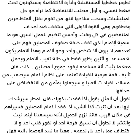
تطوير خططها المستقبلية وادارة الانتفاضة وسيكونون تحت
ضغط نفسي..و أول مطلب للانتفاضة كما نراه هو حل
الميليشيات وسحب سلاحها لانها من تقوم بقتل المتظاهرين
وخطفهم وهي القوة الاولى التي ستقف ضد اهداف
المنتفضين في كل وقت. وأحسن تنظيم للعمل السري هو ما
اسميه الِامام الذي تقف خلفه صفوف المصلين فهم على
تعددهم لا يرون الا شخص واحد وهو الامام وهذا الامام يكون
له مساعد او اثنين يظهر فقط في حالة تغيب الامام ويحمل
معه ما يثبت أنه مساعده ليقود جموع المصلين , لذلك فان
تأليف قمة هرمية للقيادة تعتمد على نظام الامام سيصعب من
امساك القيادات العليا و سيجعلها بمأمن من الانقضاض على
اهدافها.
نقول ان المثل يقول اذا فقدت بذورك فان المطر سيرشدك
اليها بعد ان تنبت كذا الشيء اذا فقد الامام المصلين فسيراهم
في مكان قريب فاننا نزرع الجميل لأنه سيسعدنا اينما نبت
وانتشر لا نحاول ان نسرق فرحة احد او نقهر قلب احد و لا
اختطاف عمل احد بل ندعمه , وهذا ما نريد الوصول اليه فهل