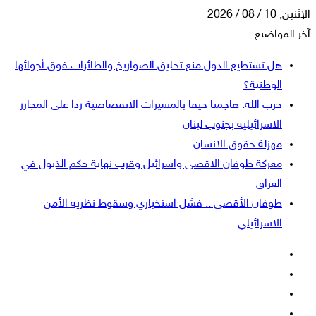
الإثنين, 10 / 08 / 2026
آخر المواضيع
هل تستطيع الدول منع تحليق الصواريخ والطائرات فوق أجوائها
الوطنية؟
حزب الله: هاجمنا حيفا بالمسيرات الانقضاضية ردا على المجازر
الاسرائيلية بجنوب لبنان
مهزلة حقوق الانسان
معركة طوفان الاقصى واسرائيل وقرب نهاية حكم الذيول في
العراق
طوفان الأقصى .. فشل استخباري وسقوط نظرية الأمن
الاسرائيلي
فيسبوك
‫X
‫YouTube
انستقرام