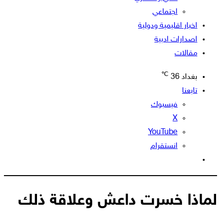
اجتماعي
اخبار اقليمية ودولية
اصدارات ادبية
مقالات
℃
بغداد
36
تابعنا
فيسبوك
‫X
‫YouTube
انستقرام
الوضع
المظلم
لماذا خسرت داعش وعلاقة ذلك