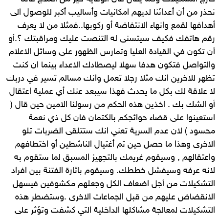
نحذر من أن أعدائنا لديهم امكانيات وأساليب أكبر للوصول الى
أهدافها لقمع وانهاء الانتفاضة أو ركوبها..فمثلا من لا يعرف
رقم هاتفك فكيف سيتسنى له التنصت عليك ومراقبتك ؟.أو
أن تكون في القيادة العليا وتمارس الظهور على وسائل الاعلام
والتواصل فتكون هدفا سهلا ليصطادك الاعداء بينما ان كنت
تظهر للاخرين انك مثلا رجلا تعمل وانك مسالم تسير في دربك
لا علاقة لك بكل ما يحدث فهذا سيبعد عنك أي عملية اعتقال
أو الشك بك . اخذين هذه الحكم من رسولنا الامين حين قال (
استعينوا على قضاء حوائجكم بالكتمان فان كل ذي نعمة
محسود ) لان عدم السرية تعني انك ستتلقى الضربات تلو
الاخرى وهذا ما حصل حين تم أغتيال الناشطين أو اختطافهم
واعتقالهم , وسيقوم غريمك بالتجهيز المسبق لما ستقوم به
لانه عرفه وسيفشل خططك. وسيقوم باثارة الفتنة بين افراد
التشكيلات من أجل اضعاف الكل وجعلهم مكشوفين فيسهل
الانقضاض عليهم من قبل الجماعات الاخرى .وستضطر هذه
التشكيلات لمعالجة مشاكلها الداخلية التي كشفت وتؤثر على