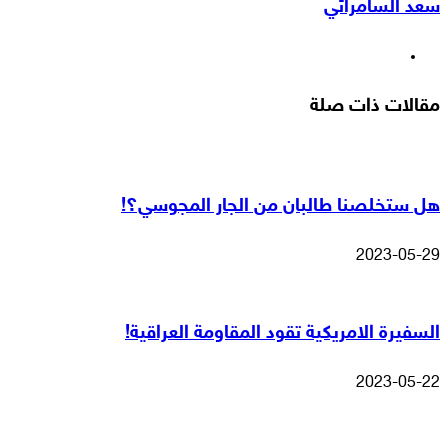
سعد السامرائي
البريد
موقع
الويب
مقالات ذات صلة
هل ستخلصنا طالبان من الجار المجوسي؟!
2023-05-29
السفيرة الامريكية تقود المقاومة العراقية!
2023-05-22