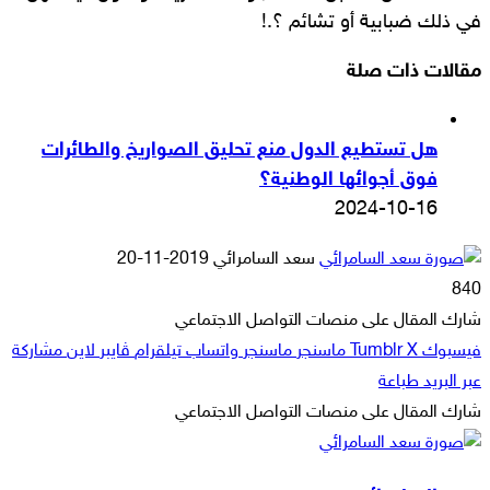
في ذلك ضبابية أو تشائم ؟.!
مقالات ذات صلة
هل تستطيع الدول منع تحليق الصواريخ والطائرات
فوق أجوائها الوطنية؟
2024-10-16
أرسل
سعد السامرائي
2019-11-20
بريدا
840
إلكترونيا
شارك المقال على منصات التواصل الاجتماعي
فيسبوك
‫X
ماسنجر
ماسنجر
واتساب
تيلقرام
ڤايبر
لاين
مشاركة
عبر البريد
طباعة
شارك المقال على منصات التواصل الاجتماعي
‫X
لاين
ڤايبر
طباعة
تيلقرام
ماسنجر
ماسنجر
مشاركة
واتساب
فيسبوك
عبر