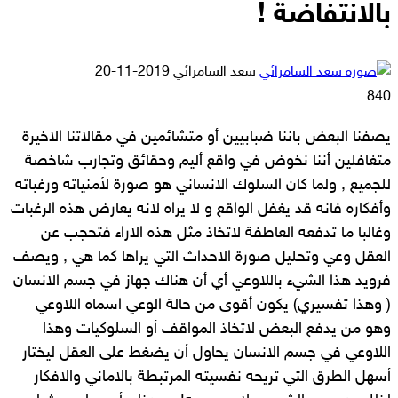
بالانتفاضة !
أرسل
سعد السامرائي
2019-11-20
بريدا
840
إلكترونيا
يصفنا البعض باننا ضبابيين أو متشائمين في مقالاتنا الاخيرة
متغافلين أننا نخوض في واقع أليم وحقائق وتجارب شاخصة
للجميع , ولما كان السلوك الانساني هو صورة لأمنياته ورغباته
وأفكاره فانه قد يغفل الواقع و لا يراه لانه يعارض هذه الرغبات
وغالبا ما تدفعه العاطفة لاتخاذ مثل هذه الاراء فتحجب عن
العقل وعي وتحليل صورة الاحداث التي يراها كما هي , ويصف
فرويد هذا الشيء باللاوعي أي أن هناك جهاز في جسم الانسان
( وهذا تفسيري) يكون أقوى من حالة الوعي اسماه اللاوعي
وهو من يدفع البعض لاتخاذ المواقف أو السلوكيات وهذا
اللاوعي في جسم الانسان يحاول أن يضغط على العقل ليختار
أسهل الطرق التي تريحه نفسيته المرتبطة بالاماني والافكار