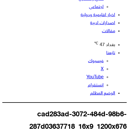
اجتماعي
اخبار اقليمية ودولية
اصدارات ادبية
مقالات
℃
بغداد
47
تابعنا
فيسبوك
‫X
‫YouTube
انستقرام
الوضع المظلم
cad283ad-3072-484d-98b6-
287d03637718_16x9_1200x676