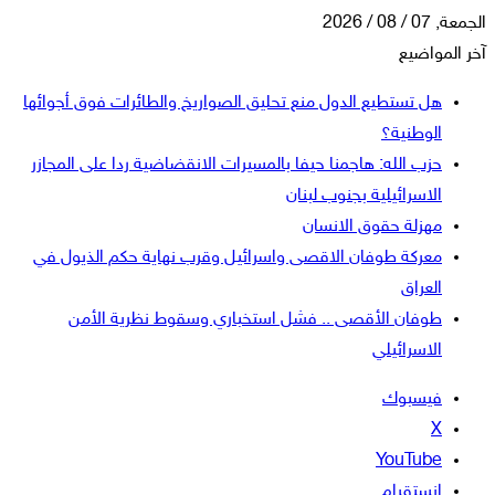
الجمعة, 07 / 08 / 2026
آخر المواضيع
هل تستطيع الدول منع تحليق الصواريخ والطائرات فوق أجوائها
الوطنية؟
حزب الله: هاجمنا حيفا بالمسيرات الانقضاضية ردا على المجازر
الاسرائيلية بجنوب لبنان
مهزلة حقوق الانسان
معركة طوفان الاقصى واسرائيل وقرب نهاية حكم الذيول في
العراق
طوفان الأقصى .. فشل استخباري وسقوط نظرية الأمن
الاسرائيلي
فيسبوك
‫X
‫YouTube
انستقرام