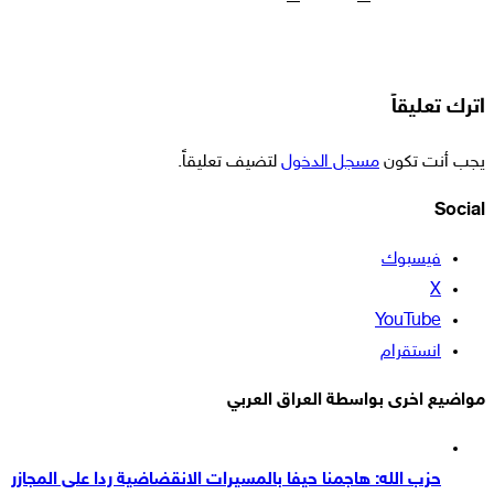
اترك تعليقاً
يجب أنت تكون
مسجل الدخول
لتضيف تعليقاً.
Social
فيسبوك
‫X
‫YouTube
انستقرام
مواضيع اخرى بواسطة العراق العربي
حزب الله: هاجمنا حيفا بالمسيرات الانقضاضية ردا على المجازر