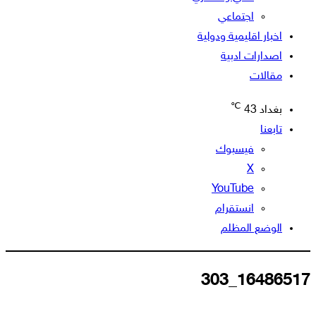
اجتماعي
اخبار اقليمية ودولية
اصدارات ادبية
مقالات
℃
بغداد
43
تابعنا
فيسبوك
‫X
‫YouTube
انستقرام
الوضع المظلم
16486517_303