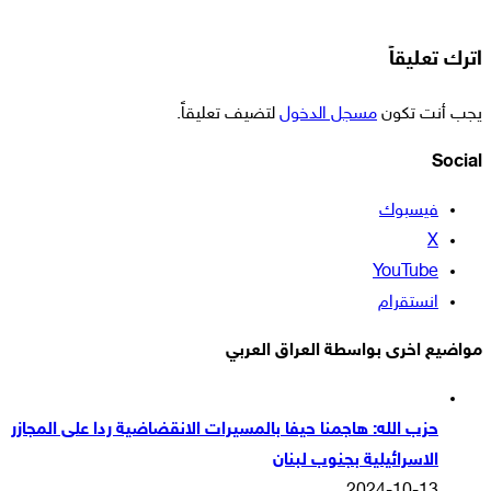
اترك تعليقاً
يجب أنت تكون
مسجل الدخول
لتضيف تعليقاً.
Social
فيسبوك
‫X
‫YouTube
انستقرام
مواضيع اخرى بواسطة العراق العربي
حزب الله: هاجمنا حيفا بالمسيرات الانقضاضية ردا على المجازر
الاسرائيلية بجنوب لبنان