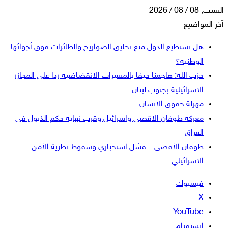
السبت, 08 / 08 / 2026
آخر المواضيع
هل تستطيع الدول منع تحليق الصواريخ والطائرات فوق أجوائها
الوطنية؟
حزب الله: هاجمنا حيفا بالمسيرات الانقضاضية ردا على المجازر
الاسرائيلية بجنوب لبنان
مهزلة حقوق الانسان
معركة طوفان الاقصى واسرائيل وقرب نهاية حكم الذيول في
العراق
طوفان الأقصى .. فشل استخباري وسقوط نظرية الأمن
الاسرائيلي
فيسبوك
‫X
‫YouTube
انستقرام