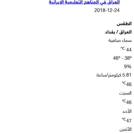
العراق في المناهج التعليمية الإيرانية
2018-12-24
الطقس
العراق / بغداد
سماء صافية
℃
44
46º - 38º
9%
5.81 كيلومتر/ساعة
℃
46
السبت
℃
46
الأحد
℃
47
الأثنين