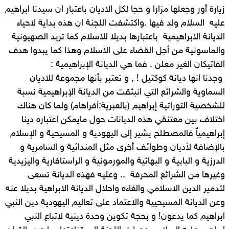
زيارة أور وجعلها مزارا و حجا لكل الاديان باعتبار ان سيدنا ابراهيم
عليه السلام ولد فيها .واكتشفت اللجنة ان هذه بداية لاحياء
الديانة الابراهيمية باعتبارها بديلا للاسلام كما تريد الصهيونية
والماسونية من أجل القضاء على الاسلام وهذا كما يبدوا هدف
الفاتيكان الغير معلن . فما هي الديانة الإبراهيمية :
وجدنا انها ديانة كوكتيل ! , و تعتبر بأنها مجموعة للاديان
السماوية والشرائع التي انبثقت من الديانة الإبراهيمية نسبة
للشخصية التوراتية إبراهيم (بالعبرية:أفراهام) ولما كان هناك
اختلاف بين معتنقي هذه الديانات حول مايمكن اعتباره دينا
إبراهيمياً فالمصطلح يشير إلى اليهودية و‌ المسيحية و‌ الإسلام
بالإضافة لأديان وطوائف أخرى مثل المندائية و‌ السامرية و‌
الدرزية و‌ البابية و‌ البهائية والمورمونية و‌ الراستافارية واليزيدية
وغيرها من الشرائع المحرفة .. وعليه فهذه الديانة تسعى
لتدمير الدين الاسلامي والغاءه واحلال الديانة الابراهية بديلا عنه
وعن الديانة المسيحيية والاعتماد على تعاليم اليهودية دين النبي
ابراهيم كما يدعون! و بحجة تكوين وحدة دينية لاتباع النبي