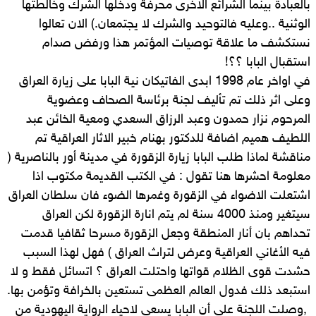
بالعبادة بينما الشرائع الاخرى محرفة ودخلها الشرك وخالطتها
الوثنية ..وعليه فالتوحيد والشرك لا يجتمعان.) الان تعالوا
نستكشف ما علاقة توصيات المؤتمر هذا ورفض صدام
استقبال البابا ؟؟!
في اواخر عام 1998 ابدى الفاتيكان نية البابا على زيارة العراق
وعلى اثر ذلك تم تأليف لجنة برئاسة الصحاف وعضوية
المرحوم نزار حمدون وعبد الرزاق السعدي ومعية الخائن عبد
اللطيف هميم اضافة للدكتور بهنام خبير الاثار العراقية تم
مناقشة لماذا طلب البابا زيارة الزقورة في مدينة أور بالناصرية (
معلومة احشرها هنا تقول : في الكتب القديمة مكتوب اذا
اشتعلت الاضواء في الزقورة وغمرها الضوء فان سلطان العراق
سيتغير ومنذ 4000 سنة لم يتم انارة الزقورة لكن العراق
تحداهم بان أنار المنطقة وجعل الزقورة مسرحا ثقافيا قدمت
فيه الأغاني العراقية وعرض لتراث العراق ) فهل لهذا السبب
حشدت قوى الظلام قواتها واحتلت العراق ؟ اتسائل فقط و لا
استبعد ذلك فدول العالم العظمى تستعين بالخرافة وتؤمن بها.
,وصلت اللجنة على أن البابا يسعى لاحياء الرواية اليهودية من