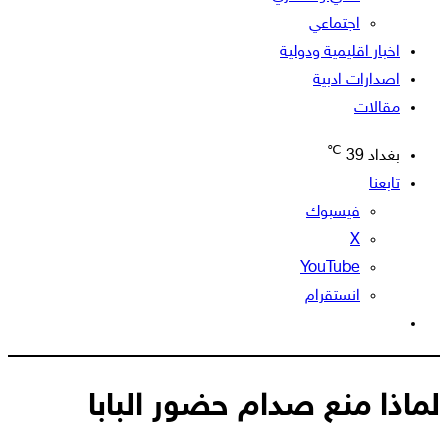
اجتماعي
اخبار اقليمية ودولية
اصدارات ادبية
مقالات
℃
بغداد
39
تابعنا
فيسبوك
‫X
‫YouTube
انستقرام
الوضع
المظلم
لماذا منع صدام حضور البابا