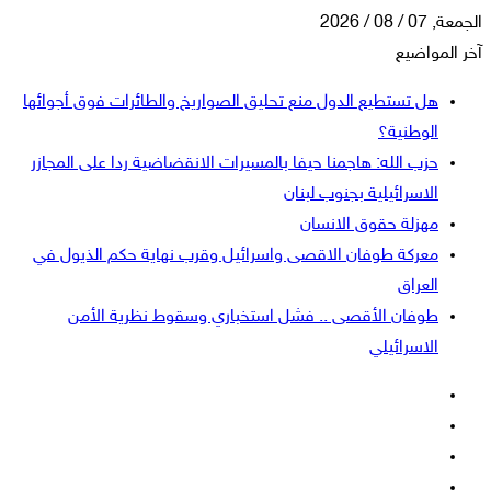
الجمعة, 07 / 08 / 2026
آخر المواضيع
هل تستطيع الدول منع تحليق الصواريخ والطائرات فوق أجوائها
الوطنية؟
حزب الله: هاجمنا حيفا بالمسيرات الانقضاضية ردا على المجازر
الاسرائيلية بجنوب لبنان
مهزلة حقوق الانسان
معركة طوفان الاقصى واسرائيل وقرب نهاية حكم الذيول في
العراق
طوفان الأقصى .. فشل استخباري وسقوط نظرية الأمن
الاسرائيلي
فيسبوك
‫X
‫YouTube
انستقرام