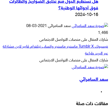
هل تستطيع الدول منع تحليق الصواريخ والطائرات
فوق أجوائها الوطنية؟
2024-10-16
أرسل
سعد السامرائي
2021-03-08
بريدا
1٬466
إلكترونيا
شارك المقال على منصات التواصل الاجتماعي
فيسبوك
‫X
ماسنجر
ماسنجر
واتساب
تيلقرام
ڤايبر
لاين
مشاركة
عبر البريد
طباعة
شارك المقال على منصات التواصل الاجتماعي
‫X
لاين
ڤايبر
طباعة
تيلقرام
ماسنجر
ماسنجر
مشاركة
واتساب
فيسبوك
عبر
سعد السامرائي
البريد
موقع
الويب
مقالات ذات صلة