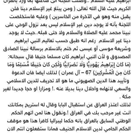
ابراهيم عليه السلام ..وصلت اللجنة الى قناعتها بما ورد بالقران
الكريم حيث قال الله تعالى ( ومن يبتغ غير الإسلام دينا فلن
يقبل منه وهو في الآخرة من الخاسرين ) وعليه فاستخلصت
اللجنة بأنه لا يوجد دين غير الإسلام ليس بعد نزول الوحي على
نبينا محمد عليه الصلاة والسلام ولا حتى قبله..حيث لا يوجد
دينا غير الاسلام رغم انه طبق حسب تعاليم النبي ابراهيم
وشريعة موسى أو عيسى ثم ختم بالاسلام برسالة نبينا الصادق
المصدوق و لأن النبي ابراهيم كان مسلما حنيفا قال سبحانه:
(مَا كَانَ إِبْرَاهِيمُ يَهُودِيًّا وَلَا نَصْرَانِيًّا وَلَٰكِن كَانَ حَنِيفًا مُّسْلِمًا وَمَا
كَانَ مِنَ الْمُشْرِكِينَ) 67 – آل عمران ) لذلك ايضا فان الدعوة
وتأييد هذا الدين الصهيوني ما هو الا تحريف للدين الاسلامي
والسعي لانهاءه واحلال دينا بديلا عنه .! ومزارا او حجا جديدا لغير
مكة .
لذلك اعتذر العراق عن استقبال البابا وقال له استريح بمكانك
انت غير مرحب بك في العراق !.ونقول هنا لمن اتهم الحكم
الوطني السابق بالعراق بانه حكما ليبراليا كافرا هذا هو موقف
الحكم الحامي لدين الاسلام الحنيف فماذا ستفعلون انتم الان