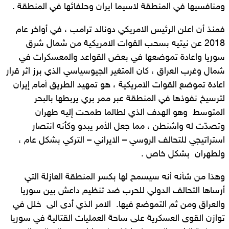
ومنافسيها في المنطقة لاسيما ايران وحلفائها في المنطقة .
فمنذ أن اعلن الرئيس الامريكي دونالد ترامب ، في أواخر عام
2018 عن نيتيه بسحب القوات الامريكية من شمال شرق
سوريا واعادة تموضعها في بعض القواعد والمعسكرات في
شمال وغرب العراق ، كان المتغير الجيوسياسي الذي برز اثر قرار
اعادة تموضع القوات الامريكية ، هو تمهيد الطريق أمام إيران
لترسيخ نفوذها في المنطقة عبر ممر بري يربطها بالبحر
المتوسط وهو الهدف الذي لطالما طمحت إليه طهران
وتصدّت له واشنطن ، مما جعل الأمر يبدو وكأنه انتصار
استراتيجي للتحالف الروسي – الايراني – التركي بشكل عام ،
ولطهران بشكل خاص .
وهذا من شأنه أنه سيسمح لها بكسر المنطقة العازلة التي
أرساها التحالف الدولي للحرب ضد تنظيم داعش بين سوريا
والعراق ومن ثم التموضع فيها. الامر الذي أدى الى خلل في
توازن القوى العسكرية على ساحة العمليات القتالية في سوريا