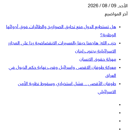
الأحد, 09 / 08 / 2026
آخر المواضيع
هل تستطيع الدول منع تحليق الصواريخ والطائرات فوق أجوائها
الوطنية؟
حزب الله: هاجمنا حيفا بالمسيرات الانقضاضية ردا على المجازر
الاسرائيلية بجنوب لبنان
مهزلة حقوق الانسان
معركة طوفان الاقصى واسرائيل وقرب نهاية حكم الذيول في
العراق
طوفان الأقصى .. فشل استخباري وسقوط نظرية الأمن
الاسرائيلي
فيسبوك
‫X
‫YouTube
انستقرام