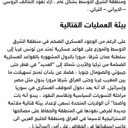
ومنطقة الشرق الاوسط بشكل عام ، ازاء نفوذ التحالف الروسي
– الايراني – التركي .
بيئة العمليات القتالية
على الرغم من الوجود العسكري الضخم في منطقة الشرق
الاوسط والموزع على قواعد عسكرية تمتد من تونس غربا إلى
سلطنة عمان شرقا، مرورا بالدول المشهورة بالقواعد العسكرية
الضخمة من تركيا والأردن شمالا إلى “العديد” في قطر حتى
جيبوتي والصومال جنوبا ، فضلا عن بلدان تمنح تسهيلات ما
بين المغرب غربا وحتى العراق شرقا مرورا بدول مثل مصر
وإسرائيل. الا أنه بعد دخول الموقف العسكري في سوريا
مراحلة التسويات السياسية وتقاسم النفوذ ، يبدو أنه بات
واضحا” أن الولايات المتحدة تسعى لإعداد بيئة قتالية ملائمة
جديدة لفرض نفوذها في المنطقة والحفاظ على مصالحها
الاستراتيجية لاسيما في العراق ومنطقة الخليج العربي الى
جانب اسبقياتها في الحفاض على أمن (اسرائيل) .