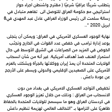
يتطلب شريكًا عراقيًا شرعيًا ( مقترح واشنطن اجراء حوار
استراتيجي مع حكومة العراق للتوصل الى تفاهم متبادل في
رسالة سلمت الى رئيس الوزراء العراقي عادل عبد المهدي في8
ابريل 2020 “..
نهاية الوجود العسكري الأمريكي في العراق: ويمكن أن يتجلى
بوعد إدارة ترامب في خفض عدد القوات في الخارج وتجنّب
الخوض في المزيد من الصراعات في الشرق الأوسط في حال
استمرار العنف ضدّ أهداف أمريكية. غير أنه من شأن انسحاب
الولايات المتحدة أن يمدّ إيران ووكلائها بالجرأة ويشكك بالعزم
الأمريكي على الصعيدين الإقليمي والدولي ويسفر على الأرجح
عن عودة داعش .
تخفيض التواجد العسكري الامريكي في بغداد من دون
الانسحاب من العراق : وذلك من خلال تعزيز الوجود العسكري
في كردستان العراق وهو ما سيسمح للولايات المتحدة بالحفاظ
ظاهريًا على التزامها بـ “التحالف العالمي لهزيمة تنظيم داعش