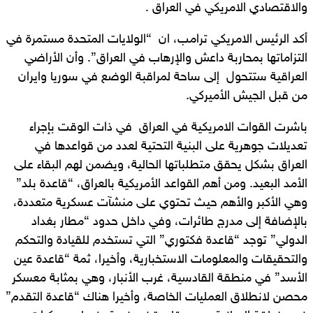
والاقتصادي الامريكي في العراق .
أكد الرئيس الامريكي ترامب، ان “الولايات المتحدة مستمرة في
التزاماتها بمحاربة داعش والإرهاب في العراق”. وأن الأراضي
العراقية ستتحول إلى ساحة لمراقبة الوضع في سوريا وايران
من قبل الجيش الأميركي.
باشرت القوات الامريكية في العراق في ذات الوقت بإجراء
تعديلات جوهرية على البنية التحتية لعدد من قواعدها في
العراق بشكل يحقق متطلباتها الحالية، ويضمن لهم البقاء على
الأمد البعيد. ومن أهم القواعد الأمريكية بالعراق، “قاعدة بلد”
وهي الأكبر والأهم حيث تحتوي على منشآت عسكرية متعددة،
بالإضافة إلى مدرج طائرات، وفي داخل حدود “مطار بغداد
الدولي” توجد “قاعدة فكتوري” التي تستخدم للقيادة والتحكم
والتحقيقات والمعلومات الاستخبارية، وأخيرا، ثمة “قاعدة عين
الأسد” في منطقة القادسية، غرب الأنبار، وهي بمثابة معسكر
محصن لانطلاق العمليات الخاصة، وأخيرا هناك “قاعدة التقدم”