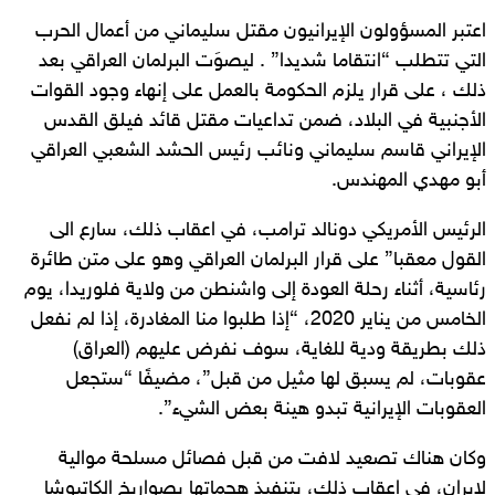
اعتبر المسؤولون الإيرانيون مقتل سليماني من أعمال الحرب
التي تتطلب “انتقاما شديدا” . ليصوَت البرلمان العراقي بعد
ذلك ، على قرار يلزم الحكومة بالعمل على إنهاء وجود القوات
الأجنبية في البلاد، ضمن تداعيات مقتل قائد فيلق القدس
الإيراني قاسم سليماني ونائب رئيس الحشد الشعبي العراقي
أبو مهدي المهندس.
الرئيس الأمريكي دونالد ترامب، في اعقاب ذلك، سارع الى
القول معقبا” على قرار البرلمان العراقي وهو على متن طائرة
رئاسية، أثناء رحلة العودة إلى واشنطن من ولاية فلوريدا، يوم
الخامس من يناير 2020، “إذا طلبوا منا المغادرة، إذا لم نفعل
ذلك بطريقة ودية للغاية، سوف نفرض عليهم (العراق)
عقوبات، لم يسبق لها مثيل من قبل”، مضيفًا “ستجعل
العقوبات الإيرانية تبدو هينة بعض الشيء”.
وكان هناك تصعيد لافت من قبل فصائل مسلحة موالية
لإيران، في اعقاب ذلك، بتنفيذ هجماتها بصواريخ الكاتيوشا