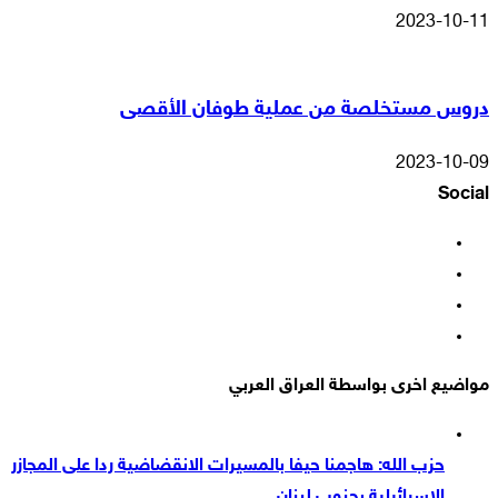
2023-10-11
دروس مستخلصة من عملية طوفان الأقصى
2023-10-09
Social
فيسبوك
‫X
‫YouTube
انستقرام
مواضيع اخرى بواسطة العراق العربي
حزب الله: هاجمنا حيفا بالمسيرات الانقضاضية ردا على المجازر
الاسرائيلية بجنوب لبنان