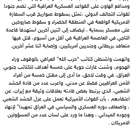
ومدافع الهاون على القواعد العسكرية العراقية التي تضم جنودا
لقوات التحالف الدولي ،تمثل بسقوط صواريخ قرب السفارة
الامريكية الواقعة في المنطقة الخضراء و سقوط صاروخين
على معسكر بسماية ، ليضاف إلى اثنين آخرين استهدفا قاعدة
التاجي في العاصمة العراقية في أقل من أسبوع، قتل فيها
متعاقد بريطاني وجنديين أمريكيين، وإصابة اثنا عشر آخرين.
واتهمت واشنطن كتائب “حزب الله” العراقي بالوقوف وراء
الهجوم، وشنت غارات جوية على خمسة أهداف للكتائب جنوبي
العراق، في وقت لاحق، ما أدى إلى مقتل خمسة من أفراد
الأمن العراقيين فضلا عن مدني. واعرب عدد من قادة الحشد
الشعبي، الذي يرتبط بعض قادته بعلاقات وثيقة مع إيران، عن
اعتقادهم ، بأن القوات الأميركية تعمل على عزل الحشد الشعبي
، واضعاف دوره العسكري والسياسي في العراق تمهيدا” لإنهاء
وجوده الميداني ، وهذا ما ورد على لسان عدد من المسؤولين
الامريكان .