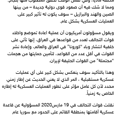
مكلفة مادياً، وفي نفس الوقت تحقق المطلوب منها بنجاح.
ومما لا شك فيه أن صعود قوى دولية جديدة – من بينها
الصين والهند والبرازيل – سوف يكون له تأثير كبير على
العمليات العسكرية بشكل عام.
ويقول مسؤولون أمريكيون أن عملية اعادة تموضع واخلاء
قوات التحالف لعدد من قواعدها في العراق، إنها تأتي على
خلفية انتشار وباء “كورونا” في العراق والعالم، وإعادة نشر
القوات في أقل عدد من القواعد، لتأمين حمايتها من هجمات
“محتملة” من القوات الحليفة لإيران.
وهذا بالتأكيد سوف ينعكس بشكل كبير على أي عمليات
عسكرية مستقبلية ، المر الذي لا يعني الحديث عن إطار زمني
محدد لأن كل عامل مؤثر على تطور العمليات العسكرية له إطاره
الخاص به زمنياً.
نقلت قوات التحالف في 19 مارس2020 المسؤولية عن قاعدة
عسكرية أقامتها بمنطقة القائم على الحدود مع سوريا عام