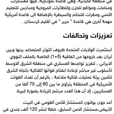
في منطقة الحبانية، وهي قاعدة نموذجية، فيها معسكرات
ومنامات ومواقع للخزن وللطائرات المروحية ومدارس للتعليم
الأمني ومقرات للتحكم والسيطرة بالإضافة الى قاعدة أمريكية
مهمة أخرى هي قاعدة ” حرير ” في اقليم كردستان .
تعزيزات وتحالفات
استثمرت الولايات المتحدة ظروف التوتر المتصاعد بينها وبين
ايران بعد خروجها من اتفاقية (5+1) الخاصة بالملف النووي
الايراني ، لتعزيز تواجدها العسكري في منطقة الشرق الاوسط
كأسلوب غير مباشر لإعادة انفتاح قواتها القتالية باتجاه الشرق
لتأمين بيئة عمليات قتالية ملائمة ، بالرغم أن تعداد القوات
الأمريكية في المنطقة يتراوح ما بين 60 إلى 70 ألفا من
العسكريين، إلا أن هذا العدد مرشح للزيادة بصورة كبيرة.
أعد جون بولتون كمستشار للأمن القومي في البيت
الأبيض،مستشار الامن السابق، خطة لنشر 120 ألف جندي في