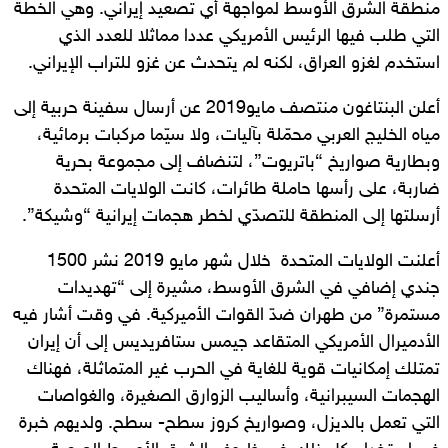
منطقة الشرق الأوسط لمواجهة أي تصعيد إيراني. وهي الخطة
التي طلب فيها الرئيس الأمريكي عددا مماثلا للعدد الذي
استخدم لغزو العراق، لكنه لم يتحدث عن غزو للتراب الإيراني.
أعلن البنتاغون منتصف مايو2019 عن أرسال سفينة حربية إلى
مياه الخليج العربي محمّلة بآليات، ولا سيّما مركبات برمائية،
وبطارية صواريخ “باتريوت”، لتنضاف إلى مجموعة بحرية
ضاربة، على رأسها حاملة طائرات، كانت الولايات المتحدة
أرسلتها إلى المنطقة للتصدّي لخطر هجمات إيرانية “وشيكة”.
أعلنت الولايات المتحدة خلال شهر مايو 2019 نشر 1500
جندي إضافي في الشرق الأوسط، مشيرة إلى “تهديدات
مستمرة” من طهران ضدّ القوات الأميركية. في وقت أشار فيه
الأدميرال الأمريكي المتقاعد جيمس ستافريديس إلى أن إيران
تمتلك إمكانيات قوية للغاية في الحرب غير المتماثلة، فهناك
الهجمات السيبرانية، وأساليب الزوارق الصغيرة، والغواصات
التي تعمل بالديزل، وصواريخ كروز سطح- سطح. ولديهم خبرة