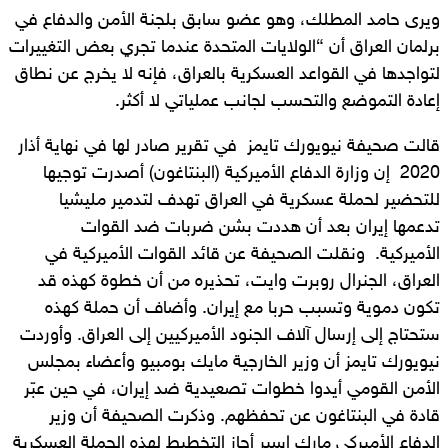
ويرى حامد المطلك، وهو عضو سابق بلجنة الأمن والدفاع في
برلمان العراق أن “الولايات المتحدة عندما تجري بعض التغييرات
لتواجدها في القواعد العسكرية بالعراق، فإنه لا يخرج عن نطاق
إعادة التموضع والتحسب لجانب عملياتي لا أكثر.
قالت صحيفة نيويورك تايمز في تقرير صادر لها في نهاية أذار
2020 إن وزارة الدفاع الأميركية (البنتاغون) أصدرت توجيها
للتحضير لحملة عسكرية في العراق تهدف لتدمير مليشيا
تدعمها إيران بعد أن هددت بشن ضربات ضد القوات
الأميركية. ونقلت الصحيفة عن قائد القوات الأميركية في
العراق، الجنرال روبرت وايت، تحذيره من أن خطوة كهذه قد
تكون دموية وتسبب حربا مع إيران. وأضاف أن حملة كهذه
ستحتاج إلى إرسال آلاف الجنود الأميركيين إلى العراق. وأوردت
نيويورك تايمز أن وزير الخارجية مايك بومبيو وأعضاء بمجلس
الأمن القومي أيدوا خطوات تصعيدية ضد إيران، في حين عبّر
قادة في البنتاغون عن تحفظهم. وذكرت الصحيفة أن وزير
الدفاع الأميركي مارك إسبر أجاز التخطيط لهذه الحملة العسكرية