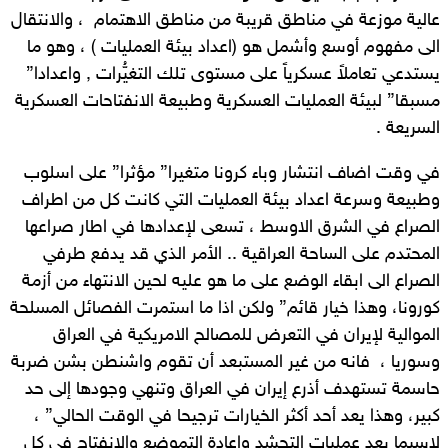
عالية موزعة في مناطق قريبة من مناطق الاهتمام ، والانتقال
الى مفهوم أوسع وأشمل هو (اعداد بيئة العمليات ) ، وهو ما
يستدعي تعاملاً عسكرياً على مستوى تلك التغيُّرات , واعدادا”
مسبقا” لبيئة العمليات العسكرية وطبيعة الانفتاحات العسكرية
السريعة .
في وقت اضاف انتشار وباء كرونا متغيرا” مؤثرا” على اسلوب
وطبيعة وسرعة اعداد بيئة العمليات التي كانت كل من اطراف
الصراع في الشرق الاوسط ، تسعى لإعدادها في اطار صراعها
المحتدم على الساحة العراقية .. الأمر الذي قد يدفع طرفي
الصراع الى ابقاء الوضع على ما هو عليه لحين الانتهاء من أزمة
كورونا، وهذا خيار قائم” ولكن اذا ما استمرت الفصائل المسلحة
الموالية لإيران في التعرض للمصالح الامريكية في العراق
وسوريا ، فانه من غير المستبعد أن تقوم واشنطن بشن ضربة
حاسمة تستهدف أذرع إيران في العراق وتنهي وجودها إلى حد
كبير، وهذا يعد أحد أكثر الخيارات ترجيحا في الوقت الحالي” ،
لاسيما بعد عمليات التحشد واعادة التموضع والانفتاح في كل