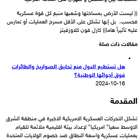
(( ليست الأرض بمساحتها وشعبها منبع كل قوة عسكرية
فحسب، بل إنها تشكل على الأقل مسرح العمليات أو تمارس
عليه تأثيراً هاما)) كارل فون كلاوزفيتز
مقالات ذات صلة
هل تستطيع الدول منع تحليق الصواريخ والطائرات
فوق أجوائها الوطنية؟
2024-10-16
المقدمة
تشكل التحركات العسكرية الامريكية الاخيرة في منطقة الشرق
الاوسط سعيا” امريكيا” لإعداد بيئة اقليمية ملائمة للقيام
بعمليات عسكرية واسعة النطاق ضد خصوم الولايات المتحدة