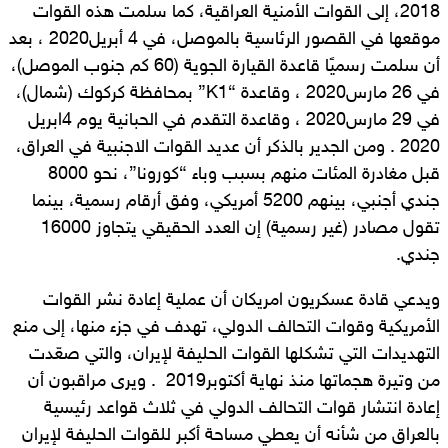
2018، إلى القوات الأمنية العراقية، كما سلمت هذه القوات
موقعها في القصور الرئاسية بالموصل، في 4 أبريل2020 ، بعد
أن سلمت رسميًا قاعدة القيارة الجوية (60 كم جنوب الموصل)،
في 26 مارس2020 ، وقاعدة “K1” بمحافظة كركوك (شمال)،
في 29 مارس2020 ، وقاعدة التقدم في الحبانية يوم 4ابريل
2020 . ومن الجدير بالذكر أن عديد القوات الاجنبية في العراق،
قبل مغادرة المئات منهم بسبب وباء “كورونا”، نحو 8000
جندي أجنبي، بينهم 5200 أمريكي، وفق أرقام رسمية، بينما
تقول مصادر (غير رسمية) إن العدد الحقيقي يتجاوز 16000
جندي.
ويدعي قادة عسكريون امريكان أن عملية إعادة نشر القوات
الأمريكية وقوات التحالف الدولي، تهدف في جزء منها، إلى منع
التهديدات التي تشكلها القوات الحليفة لإيران، والتي صعّدت
من وتيرة هجماتها منذ نهاية أكتوبر2019 . ويرى مراقبون أن
إعادة انتشار قوات التحالف الدولي في ثلاث قواعد رئيسية
بالعراق من شأنه أن يعطي مساحة أكبر للقوات الحليفة لإيران