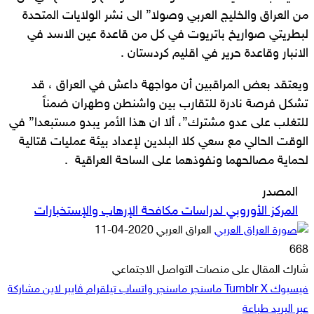
من العراق والخليج العربي وصولا” الى نشر الولايات المتحدة
لبطريتي صواريخ باتريوت في كل من قاعدة عين الاسد في
الانبار وقاعدة حرير في اقليم كردستان .
ويعتقد بعض المراقبين أن مواجهة داعش في العراق ، قد
تشكل فرصة نادرة للتقارب بين واشنطن وطهران ضمناً
للتغلب على عدو مشترك”، ألا ان هذا الأمر يبدو مستبعدا” في
الوقت الحالي مع سعي كلا البلدين لإعداد بيئة عمليات قتالية
لحماية مصالحهما ونفوذهما على الساحة العراقية .
المصدر
المركز الأوروبي لدراسات مكافحة الإرهاب والإستخبارات
أرسل
العراق العربي
2020-04-11
بريدا
668
إلكترونيا
شارك المقال على منصات التواصل الاجتماعي
فيسبوك
‫X
ماسنجر
ماسنجر
واتساب
تيلقرام
ڤايبر
لاين
مشاركة
عبر البريد
طباعة