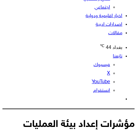
اجتماعي
اخبار اقليمية ودولية
اصدارات ادبية
مقالات
℃
بغداد
44
تابعنا
فيسبوك
‫X
‫YouTube
انستقرام
الوضع
المظلم
مؤشرات إعداد بيئة العمليات