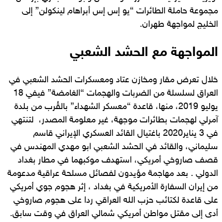
مجموعة حاملة الطائرات “يو إس إس أبراهام لينكولن” إلى
الخليج لمواجهة طهران.
المواجهة مع الحشد الشعبي
خلال تعرض مقار ومخازن عتاد ومعسكرات الحشد الشعبي في
العراق لسلسلة من الضربات والهجمات “الغامضة” فيفي 18
يوليو 2019، منها، قاعدة “معسكر الشهداء” بالقُرب من بلدة
آمرلي لهجمات بطائرات موجهة، غير معلومة المصدر، لتنتهي
في 3 يناير2020 باغتيال القائد العسكري الإيراني قاسم
سليماني، والقائد في الحشد الشعبي ابو مهدي المهندس في
قصف صاروخي أمريكي، استهدف موكبهما في مطار بغداد
الدولي . بعد مهاجمة مؤيدون لفصائل مسلحة عراقية مدعومة
من إيران السفارة الأمريكية في بغداد ، إثر هجوم جوي أمريكي
على قاعدة لكتائب حزب الله العراقي ردا على هجوم صاروخي
أدى إلى مقتل مواطن أمريكي شمالي العراق في وقت سابق.