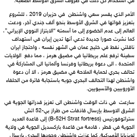
في استخدام كل ذلك في ظروف الشرق الأوسط الصعبة.
الأمر الذي يفسر سعي واشنطن في حزيران 2019 ، للشروع
بتعزيز قواتها في الشرق الأوسط بنحو ألف جندي آخر، ودعت
العالم إلى عدم الخضوع إلى ما أسمته “الابتزاز النووي الإيراني”،
كما نشرت صورا جديدة تدعي أنها تدين إيران في استهداف
ناقلتي نفط في خليج عمان في الشهر نفسه ، واحتجاز ايران
سفينة ترفع علم بريطانيا في مضيق هرمز ، مما دفع الولايات
المتحدة ، الى دعوة بريطانيا وفرنسا وألمانيا الى المشاركةَ في
تحالف بحري لحماية الملاحة في مضيق هرمز ، الا أن دعوة
واشنطن لهذا التحالف البحري جوبه باستجابة فاترة من الحلفاء
الأوروبيين والآسيويين.
سارعت في ذات الوقت واشنطن الى تعزيز قدراتها الجوية في
الشرق الاوسط بإرسال قاذفات من طراز بي-52 اتش
ستراتوفورتيس (B-52H Strat fortress) إلى قاعدة العديد
الجوية في قطر ، قادمة من قاعدة باركسديل الجوية في ولاية
لويزيانا الأميركية. كما عززت واشنطن وجودها البحري بإرسال