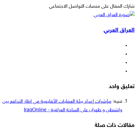
شارك المقال على منصات التواصل الاجتماعي
‫X
لاين
ڤايبر
طباعة
تيلقرام
ماسنجر
ماسنجر
مشاركة
واتساب
فيسبوك
عبر
العراق العربي
البريد
فيسبوك
‫X
‫YouTube
انستقرام
تعليق واحد
تنبيه:
مؤشرات إعداد بيئة العمليات الأقليمية في اطار التدافع بين
واشنطن و طهران على الساحة العراقية - IraqOnline
مقالات ذات صلة