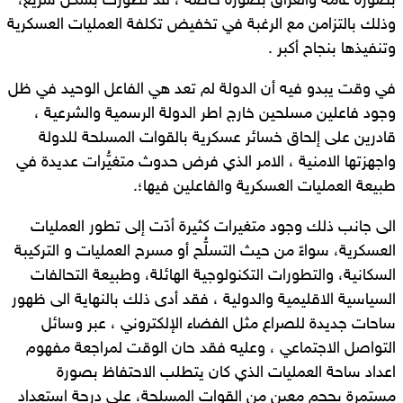
بصورة عامة والعراق بصورة خاصة ، قد تطورت بشكل سريع،
وذلك بالتزامن مع الرغبة في تخفيض تكلفة العمليات العسكرية
وتنفيذها بنجاح أكبر .
في وقت يبدو فيه أن الدولة لم تعد هي الفاعل الوحيد في ظل
وجود فاعلين مسلحين خارج اطر الدولة الرسمية والشرعية ،
قادرين على إلحاق خسائر عسكرية بالقوات المسلحة للدولة
واجهزتها الامنية ، الامر الذي فرض حدوث متغيُّرات عديدة في
طبيعة العمليات العسكرية والفاعلين فيها؛.
الى جانب ذلك وجود متغيرات كثيرة أدّت إلى تطور العمليات
العسكرية، سواءً من حيث التسلُّح أو مسرح العمليات و التركيبة
السكانية، والتطورات التكنولوجية الهائلة، وطبيعة التحالفات
السياسية الاقليمية والدولية ، فقد أدى ذلك بالنهاية الى ظهور
ساحات جديدة للصراع مثل الفضاء الإلكتروني ، عبر وسائل
التواصل الاجتماعي ، وعليه فقد حان الوقت لمراجعة مفهوم
اعداد ساحة العمليات الذي كان يتطلب الاحتفاظ بصورة
مستمرة بحجم معين من القوات المسلحة، على درجة استعداد