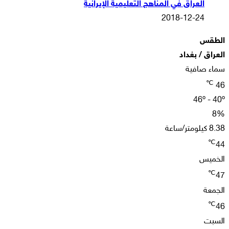
العراق في المناهج التعليمية الإيرانية
2018-12-24
الطقس
العراق / بغداد
سماء صافية
℃
46
46º - 40º
8%
8.38 كيلومتر/ساعة
℃
44
الخميس
℃
47
الجمعة
℃
46
السبت