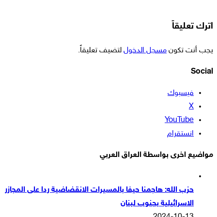
اترك تعليقاً
يجب أنت تكون
مسجل الدخول
لتضيف تعليقاً.
Social
فيسبوك
‫X
‫YouTube
انستقرام
مواضيع اخرى بواسطة العراق العربي
حزب الله: هاجمنا حيفا بالمسيرات الانقضاضية ردا على المجازر
الاسرائيلية بجنوب لبنان