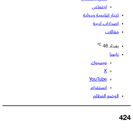
اجتماعي
اخبار اقليمية ودولية
اصدارات ادبية
مقالات
℃
بغداد
46
تابعنا
فيسبوك
‫X
‫YouTube
انستقرام
الوضع المظلم
424