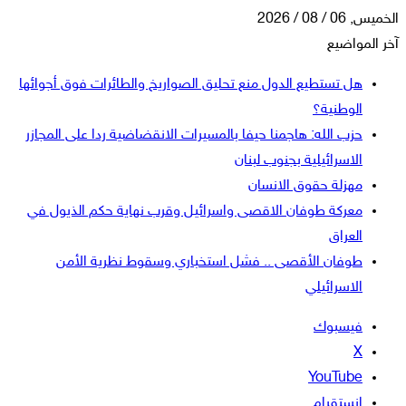
الخميس, 06 / 08 / 2026
آخر المواضيع
هل تستطيع الدول منع تحليق الصواريخ والطائرات فوق أجوائها
الوطنية؟
حزب الله: هاجمنا حيفا بالمسيرات الانقضاضية ردا على المجازر
الاسرائيلية بجنوب لبنان
مهزلة حقوق الانسان
معركة طوفان الاقصى واسرائيل وقرب نهاية حكم الذيول في
العراق
طوفان الأقصى .. فشل استخباري وسقوط نظرية الأمن
الاسرائيلي
فيسبوك
‫X
‫YouTube
انستقرام