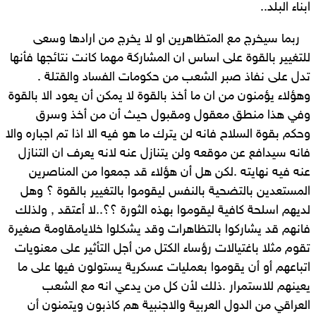
ابناء البلد..
ربما سيخرج مع المتظاهرين او لا يخرج من ارادها وسعى
للتغيير بالقوة على اساس ان المشاركة مهما كانت نتائجها فأنها
تدل على نفاذ صبر الشعب من حكومات الفساد والقتلة .
وهؤلاء يؤمنون من ان ما أخذ بالقوة لا يمكن أن يعود الا بالقوة
وفي هذا منطق معقول ومقبول حيث أن من أخذ وسرق
وحكم بقوة السلاح فانه لن يترك ما هو فيه الا اذا تم اجباره والا
فانه سيدافع عن موقعه ولن يتنازل عنه لانه يعرف ان التنازل
عنه فيه نهايته .لكن هل أن هؤلاء قد جمعوا من المناصرين
المستعدين بالتضحية بالنفس ليقوموا بالتغيير بالقوة ؟ وهل
لديهم اسلحة كافية ليقوموا بهذه الثورة ؟؟..لا أعتقد , ولذلك
فانهم قد يشاركوا بالتظاهرات وقد يشكلوا خلايامقاومة صغيرة
تقوم مثلا باغتيالات رؤساء الكتل من أجل التأثير على معنويات
اتباعهم أو أن يقوموا بعمليات عسكرية يستولون فيها على ما
يعينهم للاستمرار .ذلك لأن كل من يدعي انه مع الشعب
العراقي من الدول العربية والاجنبية هم كاذبون ويتمنون أن