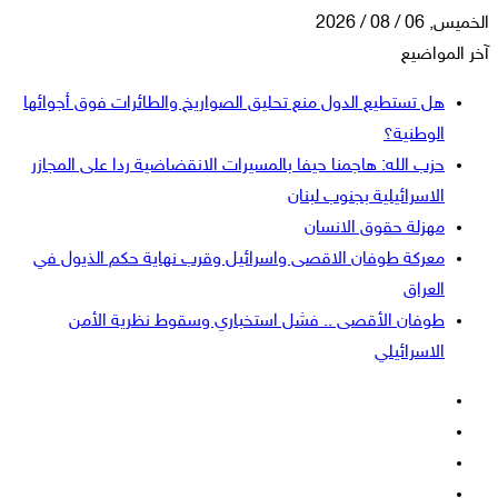
الخميس, 06 / 08 / 2026
آخر المواضيع
هل تستطيع الدول منع تحليق الصواريخ والطائرات فوق أجوائها
الوطنية؟
حزب الله: هاجمنا حيفا بالمسيرات الانقضاضية ردا على المجازر
الاسرائيلية بجنوب لبنان
مهزلة حقوق الانسان
معركة طوفان الاقصى واسرائيل وقرب نهاية حكم الذيول في
العراق
طوفان الأقصى .. فشل استخباري وسقوط نظرية الأمن
الاسرائيلي
فيسبوك
‫X
‫YouTube
انستقرام