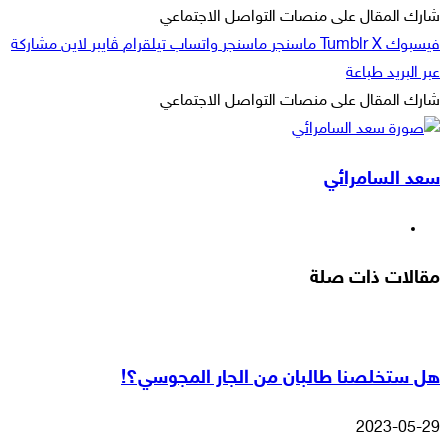
إلكترونيا
شارك المقال على منصات التواصل الاجتماعي
فيسبوك
‫X
ماسنجر
ماسنجر
واتساب
تيلقرام
ڤايبر
لاين
مشاركة
عبر البريد
طباعة
شارك المقال على منصات التواصل الاجتماعي
‫X
لاين
ڤايبر
طباعة
تيلقرام
ماسنجر
ماسنجر
مشاركة
واتساب
فيسبوك
عبر
سعد السامرائي
البريد
موقع
الويب
مقالات ذات صلة
هل ستخلصنا طالبان من الجار المجوسي؟!
2023-05-29