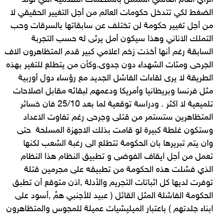
الرأي العام العالمي المتمثل بالمنظمات التقدمية التي تولد
الضغط لكي تتدخل حكومات العالم من أجل التغيير الحقيقي لا
من أجل تغيير حكومة لن تختلف عن سابقاتها بالسرقات وحب
التملك الاناني وهذا سيكون أمل يرثى له حسب التجربة
السابقة رغم أنها أخذت زخم اعلامي كبير قدم المتظاهرون الاف
الجرحى ومئات الشهداء دون جدوى.وكأن من يتطلع للتغير بهذه
الطريقة لا يرى لقاءات الفاشل الجديد مع رؤساء دول أوربية
مثل فرنسا وبريطانيا وأمريكا ودعمهم لبقائه مقابل اصلاحات
تلميعية لا اكثر . ودراسة توقعية لما بعد 25/10 فان خسائر
المتظاهرين ستستمر من قتلى وجرحى رغم تفاوت الاعداد
وستكون غلطة كبيرة لو قامت بذلك الاجهزة المسلحة حتى
وان يتم تبريرها بان الحكومة تتطلع الى رغبة الشعب لكنها
تعمل من أجل ايقاف الفوضى و تطبيق النظام هذا النظام
الذي فشلت هذه الحكومة من تطبيقه على مجرمين قتلة
توفرت لديها كل اثباتات التجريم والأدلة ,اذن متوقع أن تطبق
الحكومة الفاشلة المثل القائل ( عبيد للأجنبي همُ ,أسود على
ابناء جلدتهم ) باعتبار الميليشيات عميلة للمجوس والمتظاهرون