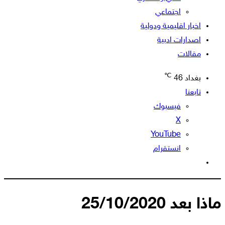
اجتماعي
اخبار اقليمية ودولية
اصدارات ادبية
مقالات
℃
بغداد
46
تابعنا
فيسبوك
‫X
‫YouTube
انستقرام
الوضع
المظلم
ماذا بعد 25/10/2020