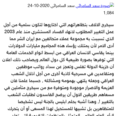
أرسل
سعد السامرائي
2020-10-24
بريدا
1٬084
إلكترونيا
سيخرج الالاف بتظاهراتهم التي اختاروها لتكون سلمية من أجل
عمل التغيير المطلوب لانهاء الفساد المستشري منذ عام 2003
الذي تسببت به مجموعة عملاء متحالفين مع ايران الشر مما
أدى الامر لأن يمتلك رؤساء هذه المجاميع مليارات الدولارات
بينما يقاسي الانسان العراقي من ابسط انواع الخدمات العامة
التي توفرها بصورة طبيعية كل دول العالم ويصاحب ذلك اعلان
أن خزينة الدولة تفلس وتعجز عن سداد رواتب موظفين
ومتقاعدين في مسرحية كاذبة أخرى من أجل اذلال الشعب
العراقي وجعله يلتهي بهمومه ومشاكله , حسبما علمنا فان
العزيمة والاصرار موجودة ومتوفرة مع من سيخرج متأملين في
مسعاهم طريقين الاول أن يرضح الفاسدون لطلبات الشعب
بالتغيير !, وهذا أشبه بحلم ابليس بالجنة ليس تشخيصا
للمتظاهرين بل تشبيها للمستحيل لهذا المسعى أو أن يتحرك