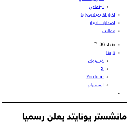
اجتماعي
اخبار اقليمية ودولية
اصدارات ادبية
مقالات
℃
بغداد
36
تابعنا
فيسبوك
‫X
‫YouTube
انستقرام
الوضع
المظلم
مانشستر يونايتد يعلن رسميا