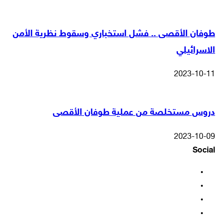
طوفان الأقصى .. فشل استخباري وسقوط نظرية الأمن
الاسرائيلي
2023-10-11
دروس مستخلصة من عملية طوفان الأقصى
2023-10-09
Social
فيسبوك
‫X
‫YouTube
انستقرام