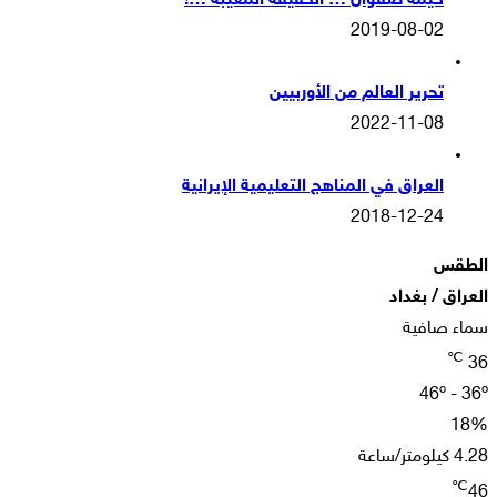
خيمة صفوان … الحقيقة المغيّبة …!
2019-08-02
تحرير العالم من الأوربيين
2022-11-08
العراق في المناهج التعليمية الإيرانية
2018-12-24
الطقس
العراق / بغداد
سماء صافية
℃
36
46º - 36º
18%
4.28 كيلومتر/ساعة
℃
46