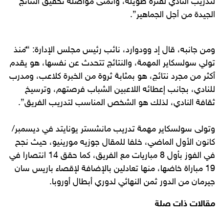
لتدريب النادي لفترة طويلة، وأتمنى مواصلة تحقيق النتائج
الجيدة من أجل الجماهير”.
ومن جانبه، قال إد وودوارد، نائب رئيس مجلس الإدارة: “ٌمنذ
تولي سولسكاير المهمة، والنتائج تتحدث عن نفسها، هو يقدم
أكثر من مجرد نتائج، هو بمثابة ثروة من الخبرة كلاعب، ومدرب
للنادي، بجانب إعطائه اللاعبين الشباب فرصتهم، وترسيخ
ثقافة النادي، لذلك هو الشخص المناسب لتدريب الفريق”.
وتولى سولسكاير مهمة تدريب مانشستر يونايتد في ديسمبر/
كانون الأول الماضي، خلفا للمقال جوزيه مورينيو، حيث نجح
في الفوز بأول 8 مباريات مع الفريق، كما حقق 14 انتصارا في
19 مباراة خاضها، منها تعادلين بالإضافة لإقصاء باريس سان
جيرمان من الدور ثمن النهائي لدوري أبطال أوروبا.
مقالات ذات صلة