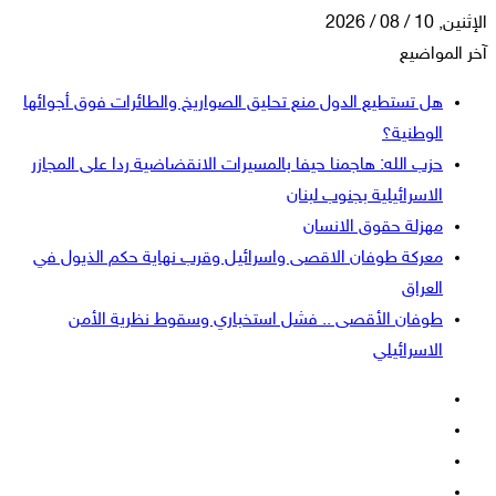
الإثنين, 10 / 08 / 2026
آخر المواضيع
هل تستطيع الدول منع تحليق الصواريخ والطائرات فوق أجوائها
الوطنية؟
حزب الله: هاجمنا حيفا بالمسيرات الانقضاضية ردا على المجازر
الاسرائيلية بجنوب لبنان
مهزلة حقوق الانسان
معركة طوفان الاقصى واسرائيل وقرب نهاية حكم الذيول في
العراق
طوفان الأقصى .. فشل استخباري وسقوط نظرية الأمن
الاسرائيلي
فيسبوك
‫X
‫YouTube
انستقرام