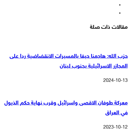
‫YouTube
انستقرام
مقالات ذات صلة
حزب الله: هاجمنا حيفا بالمسيرات الانقضاضية ردا على
المجازر الاسرائيلية بجنوب لبنان
2024-10-13
معركة طوفان الاقصى واسرائيل وقرب نهاية حكم الذيول
في العراق
2023-10-12