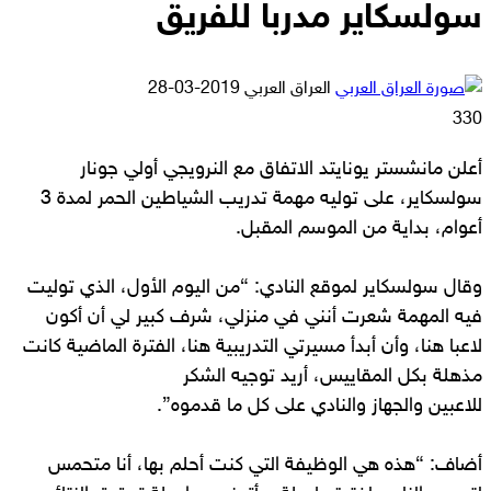
سولسكاير مدربا للفريق
أرسل
العراق العربي
2019-03-28
بريدا
330
إلكترونيا
أعلن مانشستر يونايتد الاتفاق مع النرويجي أولي جونار
سولسكاير، على توليه مهمة تدريب الشياطين الحمر لمدة 3
أعوام، بداية من الموسم المقبل.
وقال سولسكاير لموقع النادي: “من اليوم الأول، الذي توليت
فيه المهمة شعرت أنني في منزلي، شرف كبير لي أن أكون
لاعبا هنا، وأن أبدأ مسيرتي التدريبية هنا، الفترة الماضية كانت
مذهلة بكل المقاييس، أريد توجيه الشكر
للاعبين والجهاز والنادي على كل ما قدموه”.
أضاف: “هذه هي الوظيفة التي كنت أحلم بها، أنا متحمس