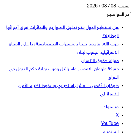
السبت, 08 / 08 / 2026
آخر المواضيع
هل تستطيع الدول منع تحليق الصواريخ والطائرات فوق أجوائها
الوطنية؟
حزب الله: هاجمنا حيفا بالمسيرات الانقضاضية ردا على المجازر
الاسرائيلية بجنوب لبنان
مهزلة حقوق الانسان
معركة طوفان الاقصى واسرائيل وقرب نهاية حكم الذيول في
العراق
طوفان الأقصى .. فشل استخباري وسقوط نظرية الأمن
الاسرائيلي
فيسبوك
‫X
‫YouTube
انستقرام