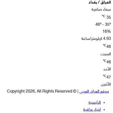
العراق / بغداد
سماء صافية
℃
35
46º - 35º
16%
4.93 كيلومتر/ساعة
℃
46
السبت
℃
46
الأحد
℃
47
الأثنين
موقع العراق العربي
| © Copyright 2026, All Rights Reserved
الرئيسية
اخبار عراقية