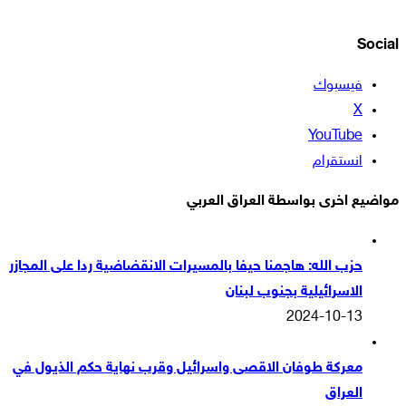
Social
فيسبوك
‫X
‫YouTube
انستقرام
مواضيع اخرى بواسطة العراق العربي
حزب الله: هاجمنا حيفا بالمسيرات الانقضاضية ردا على المجازر
الاسرائيلية بجنوب لبنان
2024-10-13
معركة طوفان الاقصى واسرائيل وقرب نهاية حكم الذيول في
العراق