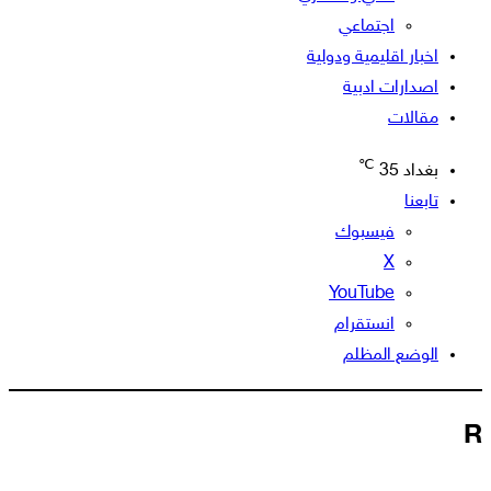
اجتماعي
اخبار اقليمية ودولية
اصدارات ادبية
مقالات
℃
بغداد
35
تابعنا
فيسبوك
‫X
‫YouTube
انستقرام
الوضع المظلم
R