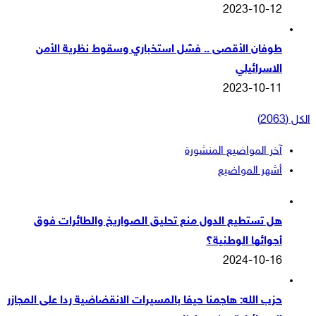
2023-10-12
طوفان الأقصى .. فشل استخباري وسقوط نظرية الأمن
الاسرائيلي
2023-10-11
الكل (2063)
آخر المواضيع المنشورة
أشهر المواضيع
هل تستطيع الدول منع تحليق الصواريخ والطائرات فوق
أجوائها الوطنية؟
2024-10-16
حزب الله: هاجمنا حيفا بالمسيرات الانقضاضية ردا على المجازر