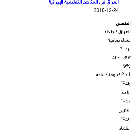
العراق في المناهج التعليمية الإيرانية
2018-12-24
الطقس
العراق / بغداد
سماء صافية
℃
45
46º - 39º
9%
2.71 كيلومتر/ساعة
℃
46
الأحد
℃
47
الأثنين
℃
49
الثلاثاء