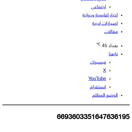
اجتماعي
اخبار اقليمية ودولية
اصدارات ادبية
مقالات
℃
بغداد
45
تابعنا
فيسبوك
‫X
‫YouTube
انستقرام
الوضع المظلم
6693603351647636195