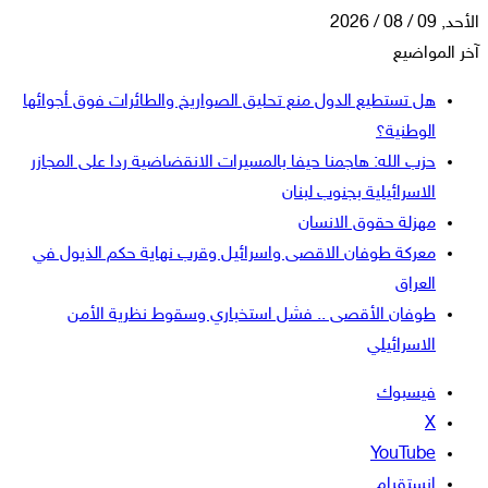
الأحد, 09 / 08 / 2026
آخر المواضيع
هل تستطيع الدول منع تحليق الصواريخ والطائرات فوق أجوائها
الوطنية؟
حزب الله: هاجمنا حيفا بالمسيرات الانقضاضية ردا على المجازر
الاسرائيلية بجنوب لبنان
مهزلة حقوق الانسان
معركة طوفان الاقصى واسرائيل وقرب نهاية حكم الذيول في
العراق
طوفان الأقصى .. فشل استخباري وسقوط نظرية الأمن
الاسرائيلي
فيسبوك
‫X
‫YouTube
انستقرام