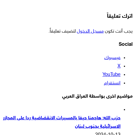
اترك تعليقاً
يجب أنت تكون
مسجل الدخول
لتضيف تعليقاً.
Social
فيسبوك
‫X
‫YouTube
انستقرام
مواضيع اخرى بواسطة العراق العربي
حزب الله: هاجمنا حيفا بالمسيرات الانقضاضية ردا على المجازر
الاسرائيلية بجنوب لبنان