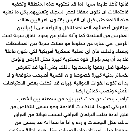
فأنها تأخذ طابعا سريا لما قد تحتويه هذه المنطقة وتخفيه
فاحتمالات ان تكون معقلا لحجر السجناء وتعذيبهم بكل ما تعنيه
هذه الكلمة حتى قيل ان الفرس يقتلون العراقيين هناك
وينقلون أعضائهم الصالحة للنقل والزراعة على الإيرانيين
المقربين من السلطة كما وأنه يشاع عن وجود انفاق سرية تحت
الأرض هي عبارة عن خطوط مواصلات سرية بين المحافظات
وبغداد ولذلك فأن أي عملية عسكرية أمريكية لكي تكون فاعلة
فلا بد أن يتم بإنزال قوة عسكرية كبيرة تحتل الأرض وتؤدي
مهامها قبل رفعها وانسحابها ..ذلك يعني أنها قد تتعرض
لخسائر بدنية كبيرة خصوصا وان الضربة أصبحت متوقعة و لا
بد أن تكون القوات الموالية لإيران قد اتخذت بعض الاحتياطات
الأمنية ونصب كمائن ايضا .
ترامب يبحث عن حدث كبير يزيد من سمعته بين الشعب
الامريكي تمهيدا للانتخابات القادمة وهو يسعى للتخلص من
قلق اعادة طلب البرلمان العراقي لسحب قواته من العراق
لذلك فكل التوقعات واردة و اذا ما قلنا انه قد يخشى من
سقوط قتلى أمريكان فان الضربات بمثل هذه الحالة ستكون