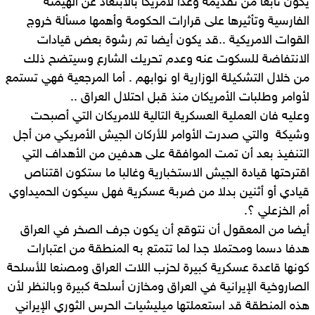
يكون نابعا من تقديمه وعدا لأمريكا بالابتعاد عن الهيمنة
الفارسية وتأثيرها على قرارات الحكومة وأهمها مسألة خروج
القوات الامريكية ..قد يكون أيضا تم رشوة بعض قيادات
الانتفاضة للسكوت عنه وعدم تحريك الشارع وسيتضح ذلك
من خلال التشكيلة الوزارية او نوابهم . أما المرجعية فهي تستمع
لأوامر وطلبات الأمريكان منذ قبل احتلال العراق ..
وعليه فان العملية العسكرية التالية للامريكان التي أصبحت
وشيكة والتي صدرت الأوامر للأركان الجيش الأمريكي من أجل
التنفيذ بعد أن تمت الموافقة على هدفين من الأهداف التي
اقترحتها قيادة الجيش الاستخبارية وغالبا ما ستكون اقتناص
قيادي أو أثنين بدلا من ضربة عسكرية فهل سيكون الحميداوي
أم الخزعلي ؟.
أيضا من المعقول أن نتوقع أن يكون جرف الصخر في العراق
هدفا دسما ومحتملا جدا لما تتمتع به المنطقة من اعتبارات
كونها قاعدة عسكرية كبيرة لحزب اللات العراق ومصنعا للأسلحة
الصاروخية الإيرانية في العراق ومخازن أسلحة كبيرة وبالنظر لأن
هذه المنطقة قد استعملتها ميليشيات الحرس الثوري الإيراني