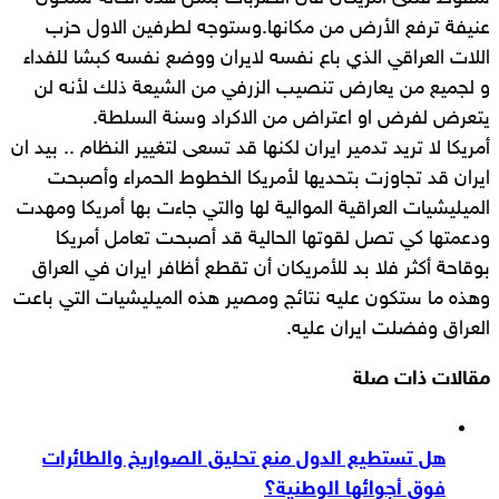
عنيفة ترفع الأرض من مكانها.وستوجه لطرفين الاول حزب
اللات العراقي الذي باع نفسه لايران ووضع نفسه كبشا للفداء
و لجميع من يعارض تنصيب الزرفي من الشيعة ذلك لأنه لن
يتعرض لفرض او اعتراض من الاكراد وسنة السلطة.
أمريكا لا تريد تدمير ايران لكنها قد تسعى لتغيير النظام .. بيد ان
ايران قد تجاوزت بتحديها لأمريكا الخطوط الحمراء وأصبحت
الميليشيات العراقية الموالية لها والتي جاءت بها أمريكا ومهدت
ودعمتها كي تصل لقوتها الحالية قد أصبحت تعامل أمريكا
بوقاحة أكثر فلا بد للأمريكان أن تقطع أظافر ايران في العراق
وهذه ما ستكون عليه نتائج ومصير هذه الميليشيات التي باعت
العراق وفضلت ايران عليه.
مقالات ذات صلة
هل تستطيع الدول منع تحليق الصواريخ والطائرات
فوق أجوائها الوطنية؟