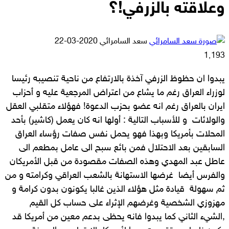
وعلاقته بالزرفي!؟
أرسل
سعد السامرائي
2020-03-22
بريدا
1٬193
إلكترونيا
يبدوا ان حظوظ الزرفي آخذة بالارتفاع من ناحية تنصيبه رئيسا
لوزراء العراق رغم ما يشاع من اعتراض المرجعية عليه و أحزاب
ايران بالعراق رغم انه عضو بحزب الدعوة! فهؤلاء متقلبي العقل
والولائات و للأسباب التالية : أولها انه كان يعمل (كاشير) بأحد
المحلات بأمريكا وبهذا فهو يحمل نفس صفات رؤساء العراق
السابقين بعد الاحتلال فمن بائع سبح الى عامل بمطعم الى
عاطل عبد المهدي وهذه الصفات مقصودة من قبل الأمريكان
والفرس أيضا غرضها الاستهانة بالشعب العراقي وكرامته و من
ثم سهولة قيادة مثل هؤلاء الذين غالبا يكونون بدون كرامة و
مهزوزي الشخصية وغرضهم الإثراء على حساب كل القيم
,الشيء الثاني كما يبدوا فانه يحظى بدعم معين من أمريكا قد