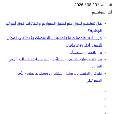
الجمعة, 07 / 08 / 2026
آخر المواضيع
هل تستطيع الدول منع تحليق الصواريخ والطائرات فوق أجوائها
الوطنية؟
حزب الله: هاجمنا حيفا بالمسيرات الانقضاضية ردا على المجازر
الاسرائيلية بجنوب لبنان
مهزلة حقوق الانسان
معركة طوفان الاقصى واسرائيل وقرب نهاية حكم الذيول في
العراق
طوفان الأقصى .. فشل استخباري وسقوط نظرية الأمن
الاسرائيلي
فيسبوك
‫X
‫YouTube
انستقرام