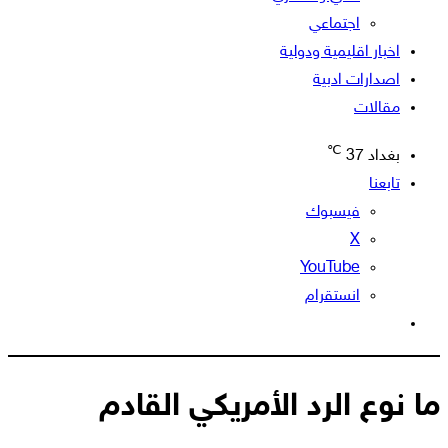
اجتماعي
اخبار اقليمية ودولية
اصدارات ادبية
مقالات
℃
بغداد
37
تابعنا
فيسبوك
‫X
‫YouTube
انستقرام
الوضع
المظلم
ما نوع الرد الأمريكي القادم