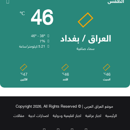
الطقس
46
℃
العراق / بغداد
46º - 38º
7%
5.21 كيلومتر/ساعة
سماء صافية
47
46
46
℃
℃
℃
السبت
الأحد
الأثنين
موقع العراق العربي
| © Copyright 2026, All Rights Reserved
الرئيسية
اخبار عراقية
اخبار اقليمية ودولية
اصدارات ادبية
مقالات