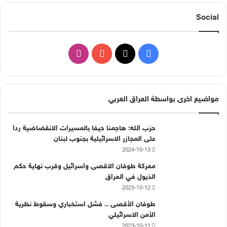
Social
ف
ا
ي
X
Y
ن
س
o
س
مواضيع اخرى بواسطة العراق العربي
ب
u
ت
حزب الله: هاجمنا حيفا بالمسيرات الانقضاضية ردا
و
T
ق
على المجازر الاسرائيلية بجنوب لبنان
2024-10-13
ك
u
ر
معركة طوفان الاقصى واسرائيل وقرب نهاية حكم
b
ا
الذيول في العراق
2023-10-12
e
م
طوفان الأقصى .. فشل استخباري وسقوط نظرية
الأمن الاسرائيلي
2023-10-11