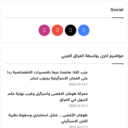
Social
ف
ا
ي
X
Y
ن
س
o
س
مواضيع اخرى بواسطة العراق العربي
ب
u
ت
حزب الله: هاجمنا حيفا بالمسيرات الانقضاضية ردا
و
T
ق
على المجازر الاسرائيلية بجنوب لبنان
2024-10-13
ك
u
ر
معركة طوفان الاقصى واسرائيل وقرب نهاية حكم
b
ا
الذيول في العراق
2023-10-12
e
م
طوفان الأقصى .. فشل استخباري وسقوط نظرية
الأمن الاسرائيلي
2023-10-11