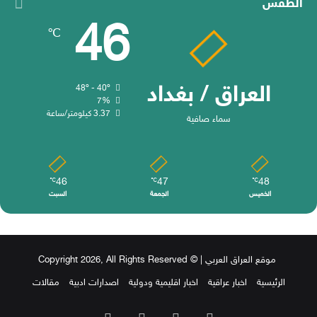
الطقس
46
℃
العراق / بغداد
48º - 40º
7%
3.37 كيلومتر/ساعة
سماء صافية
46
47
48
℃
℃
℃
الخميس
الجمعة
السبت
موقع العراق العربي
| © Copyright 2026, All Rights Reserved
الرئيسية
اخبار عراقية
اخبار اقليمية ودولية
اصدارات ادبية
مقالات