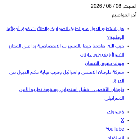
السبت, 08 / 08 / 2026
آخر المواضيع
هل تستطيع الدول منع تحليق الصواريخ والطائرات فوق أجوائها
الوطنية؟
حزب الله: هاجمنا حيفا بالمسيرات الانقضاضية ردا على المجازر
الاسرائيلية بجنوب لبنان
مهزلة حقوق الانسان
معركة طوفان الاقصى واسرائيل وقرب نهاية حكم الذيول في
العراق
طوفان الأقصى .. فشل استخباري وسقوط نظرية الأمن
الاسرائيلي
فيسبوك
‫X
‫YouTube
انستقرام