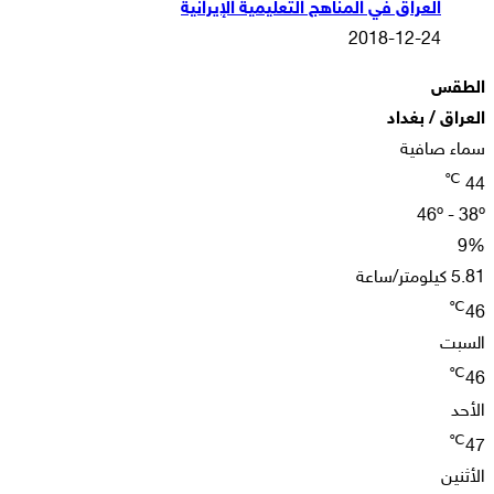
العراق في المناهج التعليمية الإيرانية
2018-12-24
الطقس
العراق / بغداد
سماء صافية
℃
44
46º - 38º
9%
5.81 كيلومتر/ساعة
℃
46
السبت
℃
46
الأحد
℃
47
الأثنين