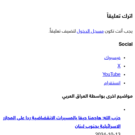
اترك تعليقاً
يجب أنت تكون
مسجل الدخول
لتضيف تعليقاً.
Social
فيسبوك
‫X
‫YouTube
انستقرام
مواضيع اخرى بواسطة العراق العربي
حزب الله: هاجمنا حيفا بالمسيرات الانقضاضية ردا على المجازر
الاسرائيلية بجنوب لبنان