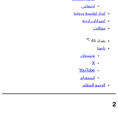
اجتماعي
اخبار اقليمية ودولية
اصدارات ادبية
مقالات
℃
بغداد
45
تابعنا
فيسبوك
‫X
‫YouTube
انستقرام
الوضع المظلم
2