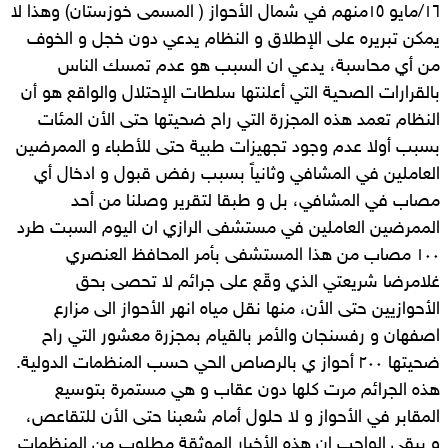
١٦/مايو ١٥منهم في شمال الأحواز ( المسمى خوزستان) وهذا لا
يمكن تبريره على الإطلاق و النظام يدعي دون خجل و الخوف
من أي محاسبة، يدعي ان السبب هو عدم تمسك الناس
بالقرارات الصحية التي أعلنتها سلطات الإحتلال والواقع هو أن
النظام تعمد هذه المجزرة التي راح ضحيتها حتى الأن المئات
بسبب أولا عدم وجود تجهيزات طبية حتى للأطباء و الممرضين
العاملين في المشافي وثانياً بسبب رفض قبول و ادخال أي
مصاب في المشافي، بل و طبقا لتقرير وصلنا من أحد
الممرضين العاملين في مستشفى الرازي ان اليوم السبت طرد
١٠٠ مصاب من هذا المستشفى بأمر المحافظ العنصري
غلامرضا شريعتي الذي وقّع على جرائم لا تحصى بحق
الأحوازيين حتى الأن، منها نقل مياه انهر الأحواز الى مزارع
اصفهان و رفسنجان والأمر بالقيام بمجزرة معشور التي راح
ضحيتها ٢٠٠ أحواز ي بالرصاص الحي حسب المنظمات الدولية.
هذه الجرائم مرت كلها دون عقاب و هي مستمرة بتوسيع
المقابر في الأحواز و لا حلول أمام شعبنا حتى الأن للتقاعص،
و يبقى الواجب ان هذه الأخبار الموثقة مطلوب من المنظمات