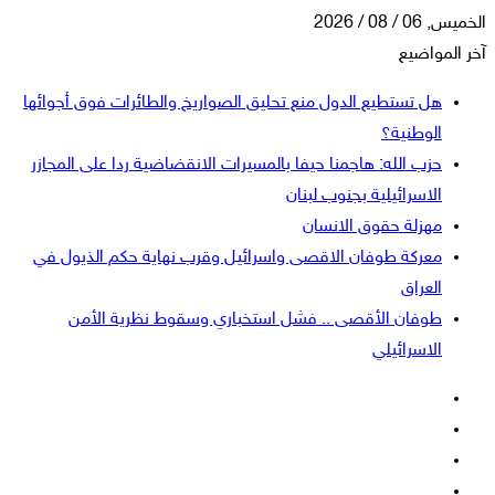
الخميس, 06 / 08 / 2026
آخر المواضيع
هل تستطيع الدول منع تحليق الصواريخ والطائرات فوق أجوائها
الوطنية؟
حزب الله: هاجمنا حيفا بالمسيرات الانقضاضية ردا على المجازر
الاسرائيلية بجنوب لبنان
مهزلة حقوق الانسان
معركة طوفان الاقصى واسرائيل وقرب نهاية حكم الذيول في
العراق
طوفان الأقصى .. فشل استخباري وسقوط نظرية الأمن
الاسرائيلي
فيسبوك
‫X
‫YouTube
انستقرام