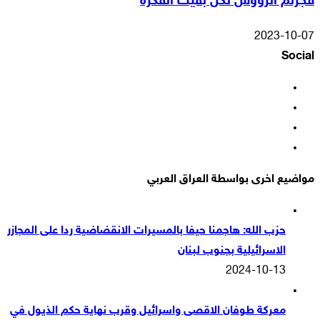
فجرتم الرؤوس لكن بقيت الفكرة
2023-10-07
Social
فيسبوك
‫X
‫YouTube
انستقرام
مواضيع اخرى بواسطة العراق العربي
حزب الله: هاجمنا حيفا بالمسيرات الانقضاضية ردا على المجازر
الاسرائيلية بجنوب لبنان
2024-10-13
معركة طوفان الاقصى واسرائيل وقرب نهاية حكم الذيول في