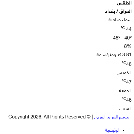
الطقس
العراق / بغداد
سماء صافية
℃
44
48º - 40º
8%
3.81 كيلومتر/ساعة
℃
48
الخميس
℃
47
الجمعة
℃
46
السبت
موقع العراق العربي
| © Copyright 2026, All Rights Reserved
الرئيسية