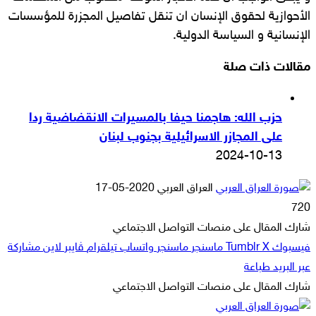
الأحوازية لحقوق الإنسان ان تنقل تفاصيل المجزرة للمؤسسات
الإنسانية و السياسة الدولية.
مقالات ذات صلة
حزب الله: هاجمنا حيفا بالمسيرات الانقضاضية ردا
على المجازر الاسرائيلية بجنوب لبنان
2024-10-13
أرسل
العراق العربي
2020-05-17
بريدا
720
إلكترونيا
شارك المقال على منصات التواصل الاجتماعي
فيسبوك
‫X
ماسنجر
ماسنجر
واتساب
تيلقرام
ڤايبر
لاين
مشاركة
عبر البريد
طباعة
شارك المقال على منصات التواصل الاجتماعي
‫X
لاين
ڤايبر
طباعة
تيلقرام
ماسنجر
ماسنجر
مشاركة
واتساب
فيسبوك