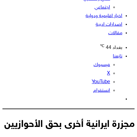
اجتماعي
اخبار اقليمية ودولية
اصدارات ادبية
مقالات
℃
بغداد
44
تابعنا
فيسبوك
‫X
‫YouTube
انستقرام
الوضع
المظلم
مجزرة ايرانية أخرى بحق الأحوازيين