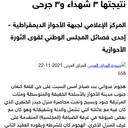
نتيجتها ٣ شهداء و٣ جرحى
المركز الإعلامي لجبهة الأحواز الديمقراطية -
إحدى فصائل المجلس الوطني لقوى الثورة
الأحوازية
أرسل
العراق العربي
2021-11-22
بريدا
558
إلكترونيا
هجوم عدواني بدء صباح أمس السبت على حي قلعة كنعان
جنوب مدينة الأحواز بالأسلحة الخفيفة والمتوسطة ومئات
المرتزقة جنود وبسيج وتمت محاصرة منزل حيدر الخنفري الذي
كان فيه مع عائلته التي تشمل والدته وشقيقاته وهو كان مع
بعض ضيوفه في غرفة الضيافة (المجلسية) المتقدمة على
غرف المنزل الأخرى. الهجوم كان للشرطه ويقوده العقيد الثاني