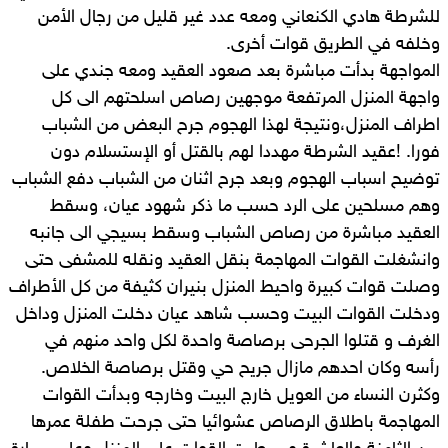
للشرطة هادي الكنعاني ومعه عدد غير قليل من رجال الأمن
وخلفه في الطريق قوات أخرى.
المواجهة بدأت مباشرة بعد صعود العقيد ومعه جندي على
واجهة المنزل المرتفعة موجهين رصاص اسلحتهم الى كل
اطراف المنزل،ونتيجة لهذا الهجوم جرح البعض من الشباب
فورا. !عقيد الشرطة مهددا لهم بالقتل أو الإستسلام دون
توضيح اسباب الهجوم وبعد جرح اثنان من الشباب دفع الشباب
وهم مسلحين على الرد حسب ما ذكر شهود عيان، وسقط
العقيد مباشرة من رصاص الشباب وسقط بسيجي الى جانبه
وانشغلت القوات المهاجمة بنقل العقيد ونقله للمشفى حتى
وصلت قوات كبيرة واحيط المنزل بنيران كثيفة من كل الأطراف
ودخلت القوات البيت وحسب شاهد عيان دخلت المنزل وداخل
الغرف و قتلوا الجرحى برصاصة واحدة لكل واحد منهم في
رأسه وكان احدهم مازال جريح حي وقتل برصاصة الخلاص.
وكثرن النساء من العويل خارج البيت وخارجه وبدأت القوات
المهاجمة باطلاق الرصاص عشوائيا حتى جرحت طفلة عمرها