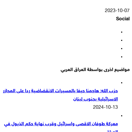
2023-10-07
Social
فيسبوك
‫X
‫YouTube
انستقرام
مواضيع اخرى بواسطة العراق العربي
حزب الله: هاجمنا حيفا بالمسيرات الانقضاضية ردا على المجازر
الاسرائيلية بجنوب لبنان
2024-10-13
معركة طوفان الاقصى واسرائيل وقرب نهاية حكم الذيول في