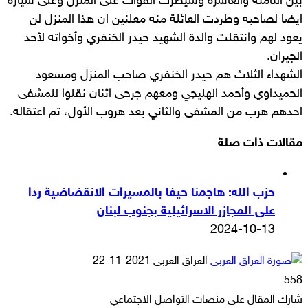
بين الثامنة والعاشرة وسيطرت القوات على المنزل وعلى سيارة
ايضا لصاحبه وطردت العائلة منه معلنين ان هذا المنزل لن
يعود لهم وانتقلت والدة الشهيد حيدر الخنفري وأخواته لأحد
الجيران.
الشهداء الثلاث هم حيدر الخنفري صاحب المنزل ومسعود
الحميداوي وأحمد الهليچي ومعهم جرحى اثنان نقلوا للمشفى
احدهم هرب من المشفى والثاني بعد هروب الأول، تم اعتقاله.
مقالات ذات صلة
حزب الله: هاجمنا حيفا بالمسيرات الانقضاضية ردا
على المجازر الاسرائيلية بجنوب لبنان
2024-10-13
أرسل
العراق العربي
2021-11-22
بريدا
558
إلكترونيا
شارك المقال على منصات التواصل الاجتماعي