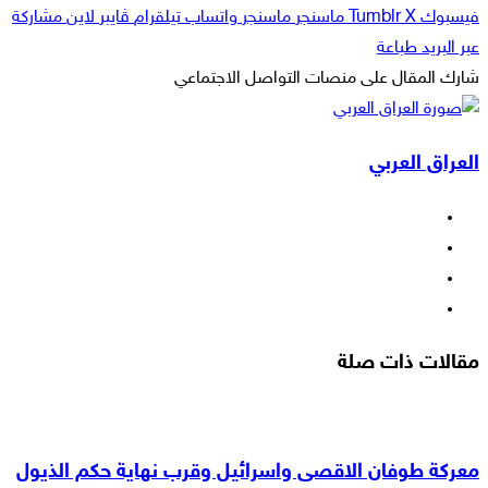
فيسبوك
‫X
ماسنجر
ماسنجر
واتساب
تيلقرام
ڤايبر
لاين
مشاركة
عبر البريد
طباعة
شارك المقال على منصات التواصل الاجتماعي
‫X
لاين
ڤايبر
طباعة
تيلقرام
ماسنجر
ماسنجر
مشاركة
واتساب
فيسبوك
عبر
العراق العربي
البريد
فيسبوك
‫X
‫YouTube
انستقرام
مقالات ذات صلة
معركة طوفان الاقصى واسرائيل وقرب نهاية حكم الذيول