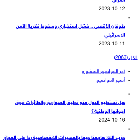
العراق
2023-10-12
طوفان الأقصى .. فشل استخباري وسقوط نظرية الأمن
الاسرائيلي
2023-10-11
الكل (2063)
آخر المواضيع المنشورة
أشهر المواضيع
هل تستطيع الدول منع تحليق الصواريخ والطائرات فوق
أجوائها الوطنية؟
2024-10-16
حزب الله: هاجمنا حيفا بالمسيرات الانقضاضية ردا على المجازر