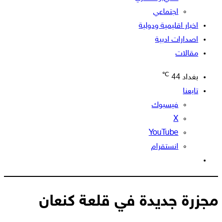
اجتماعي
اخبار اقليمية ودولية
اصدارات ادبية
مقالات
℃
بغداد
44
تابعنا
فيسبوك
‫X
‫YouTube
انستقرام
الوضع
المظلم
مجزرة جديدة في قلعة كنعان