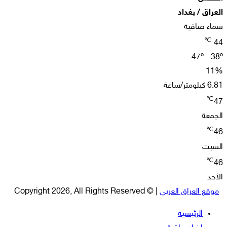
العراق / بغداد
سماء صافية
℃
44
47º - 38º
11%
6.81 كيلومتر/ساعة
℃
47
الجمعة
℃
46
السبت
℃
46
الأحد
موقع العراق العربي
| © Copyright 2026, All Rights Reserved
الرئيسية