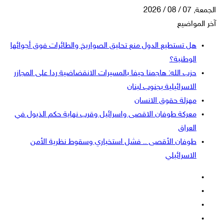
الجمعة, 07 / 08 / 2026
آخر المواضيع
هل تستطيع الدول منع تحليق الصواريخ والطائرات فوق أجوائها
الوطنية؟
حزب الله: هاجمنا حيفا بالمسيرات الانقضاضية ردا على المجازر
الاسرائيلية بجنوب لبنان
مهزلة حقوق الانسان
معركة طوفان الاقصى واسرائيل وقرب نهاية حكم الذيول في
العراق
طوفان الأقصى .. فشل استخباري وسقوط نظرية الأمن
الاسرائيلي
فيسبوك
‫X
‫YouTube
انستقرام