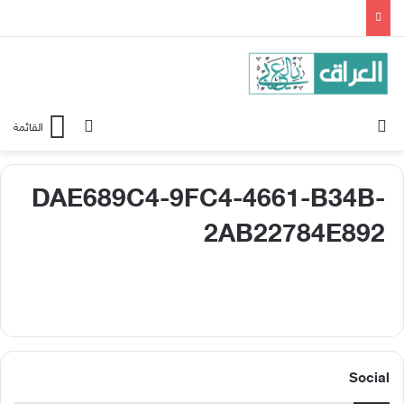
الوضع المظلم
بحث عن
القائمة
DAE689C4-9FC4-4661-B34B-
2AB22784E892
Social