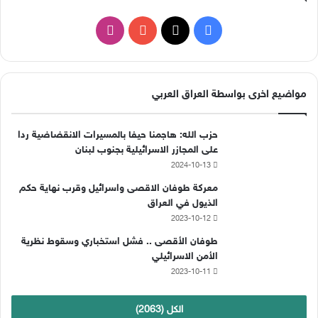
ف
ا
ي
X
Y
ن
س
o
س
مواضيع اخرى بواسطة العراق العربي
ب
u
ت
حزب الله: هاجمنا حيفا بالمسيرات الانقضاضية ردا
و
T
ق
على المجازر الاسرائيلية بجنوب لبنان
2024-10-13
ك
u
ر
معركة طوفان الاقصى واسرائيل وقرب نهاية حكم
b
ا
الذيول في العراق
2023-10-12
e
م
طوفان الأقصى .. فشل استخباري وسقوط نظرية
الأمن الاسرائيلي
2023-10-11
الكل (2063)