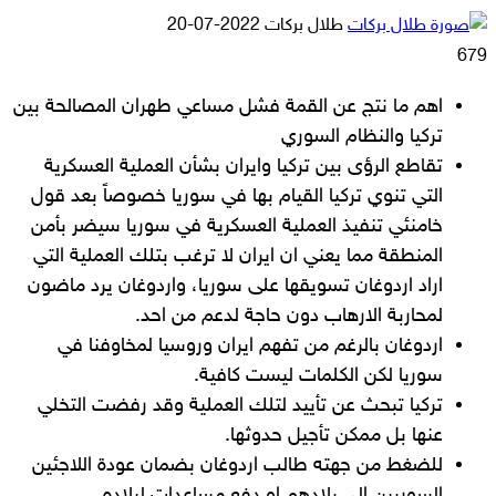
أرسل
طلال بركات
2022-07-20
بريدا
679
إلكترونيا
اهم ما نتج عن القمة فشل مساعي طهران المصالحة بين
تركيا والنظام السوري
تقاطع الرؤى بين تركيا وايران بشأن العملية العسكرية
التي تنوي تركيا القيام بها في سوريا خصوصاً بعد قول
خامنئي تنفيذ العملية العسكرية في سوريا سيضر بأمن
المنطقة مما يعني ان ايران لا ترغب بتلك العملية التي
اراد اردوغان تسويقها على سوريا، واردوغان يرد ماضون
لمحاربة الارهاب دون حاجة لدعم من احد.
اردوغان بالرغم من تفهم ايران وروسيا لمخاوفنا في
سوريا لكن الكلمات ليست كافية.
تركيا تبحث عن تأييد لتلك العملية وقد رفضت التخلي
عنها بل ممكن تأجيل حدوثها.
للضغط من جهته طالب اردوغان بضمان عودة اللاجئين