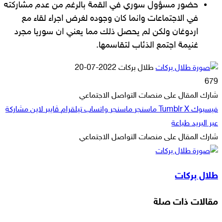
حضور مسؤول سوري في القمة بالرغم من عدم مشاركته
في الاجتماعات وانما كان وجوده لغرض اجراء لقاء مع
اردوغان ولكن لم يحصل ذلك مما يعني ان سوريا مجرد
غنيمة اجتمع الذئاب لتقاسمها.
أرسل
طلال بركات
2022-07-20
بريدا
679
إلكترونيا
شارك المقال على منصات التواصل الاجتماعي
فيسبوك
‫X
ماسنجر
ماسنجر
واتساب
تيلقرام
ڤايبر
لاين
مشاركة
عبر البريد
طباعة
شارك المقال على منصات التواصل الاجتماعي
‫X
لاين
ڤايبر
طباعة
تيلقرام
ماسنجر
ماسنجر
مشاركة
واتساب
فيسبوك
عبر
طلال بركات
البريد
مقالات ذات صلة