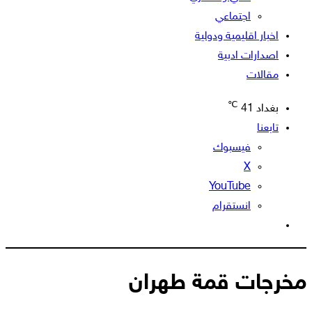
اجتماعي
اخبار اقليمية ودولية
اصدارات ادبية
مقالات
℃
بغداد
41
تابعنا
فيسبوك
‫X
‫YouTube
انستقرام
الوضع
المظلم
مخرجات قمة طهران