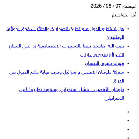
الجمعة, 07 / 08 / 2026
آخر المواضيع
هل تستطيع الدول منع تحليق الصواريخ والطائرات فوق أجوائها
الوطنية؟
حزب الله: هاجمنا حيفا بالمسيرات الانقضاضية ردا على المجازر
الاسرائيلية بجنوب لبنان
مهزلة حقوق الانسان
معركة طوفان الاقصى واسرائيل وقرب نهاية حكم الذيول في
العراق
طوفان الأقصى .. فشل استخباري وسقوط نظرية الأمن
الاسرائيلي
فيسبوك
‫X
‫YouTube
انستقرام