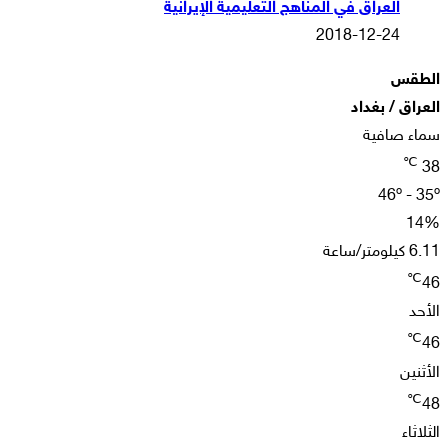
العراق في المناهج التعليمية الإيرانية
2018-12-24
الطقس
العراق / بغداد
سماء صافية
℃
38
46º - 35º
14%
6.11 كيلومتر/ساعة
℃
46
الأحد
℃
46
الأثنين
℃
48
الثلاثاء