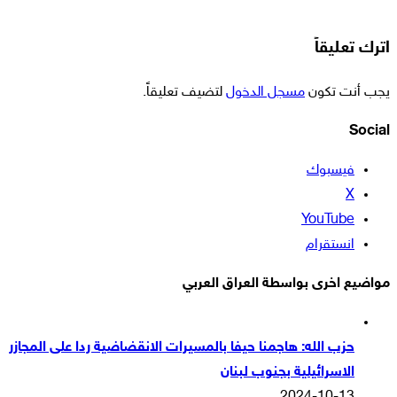
اترك تعليقاً
يجب أنت تكون
مسجل الدخول
لتضيف تعليقاً.
Social
فيسبوك
‫X
‫YouTube
انستقرام
مواضيع اخرى بواسطة العراق العربي
حزب الله: هاجمنا حيفا بالمسيرات الانقضاضية ردا على المجازر
الاسرائيلية بجنوب لبنان