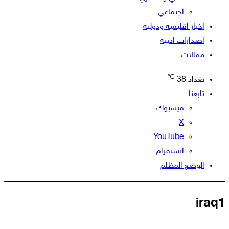
اجتماعي
اخبار اقليمية ودولية
اصدارات ادبية
مقالات
℃
بغداد
38
تابعنا
فيسبوك
‫X
‫YouTube
انستقرام
الوضع المظلم
iraq1