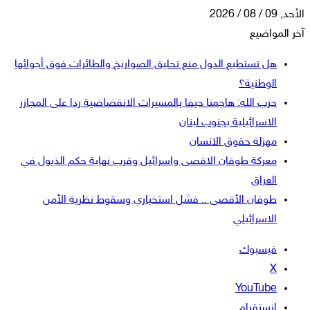
الأحد, 09 / 08 / 2026
آخر المواضيع
هل تستطيع الدول منع تحليق الصواريخ والطائرات فوق أجوائها
الوطنية؟
حزب الله: هاجمنا حيفا بالمسيرات الانقضاضية ردا على المجازر
الاسرائيلية بجنوب لبنان
مهزلة حقوق الانسان
معركة طوفان الاقصى واسرائيل وقرب نهاية حكم الذيول في
العراق
طوفان الأقصى .. فشل استخباري وسقوط نظرية الأمن
الاسرائيلي
فيسبوك
‫X
‫YouTube
انستقرام