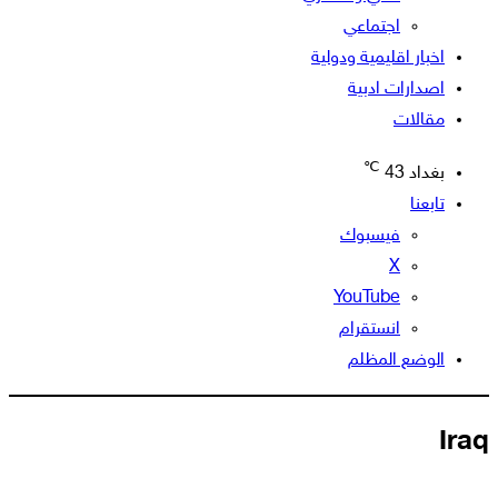
اجتماعي
اخبار اقليمية ودولية
اصدارات ادبية
مقالات
℃
بغداد
43
تابعنا
فيسبوك
‫X
‫YouTube
انستقرام
الوضع المظلم
Iraq