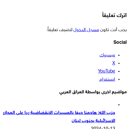
اترك تعليقاً
يجب أنت تكون
مسجل الدخول
لتضيف تعليقاً.
Social
فيسبوك
‫X
‫YouTube
انستقرام
مواضيع اخرى بواسطة العراق العربي
حزب الله: هاجمنا حيفا بالمسيرات الانقضاضية ردا على المجازر
الاسرائيلية بجنوب لبنان