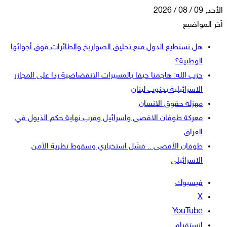
الأحد, 09 / 08 / 2026
آخر المواضيع
هل تستطيع الدول منع تحليق الصواريخ والطائرات فوق أجوائها
الوطنية؟
حزب الله: هاجمنا حيفا بالمسيرات الانقضاضية ردا على المجازر
الاسرائيلية بجنوب لبنان
مهزلة حقوق الانسان
معركة طوفان الاقصى واسرائيل وقرب نهاية حكم الذيول في
العراق
طوفان الأقصى .. فشل استخباري وسقوط نظرية الأمن
الاسرائيلي
فيسبوك
‫X
‫YouTube
انستقرام