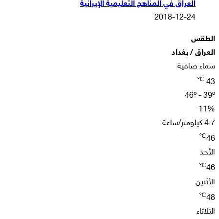
العراق في المناهج التعليمية الإيرانية
2018-12-24
الطقس
العراق / بغداد
سماء صافية
℃
43
46º - 39º
11%
4.7 كيلومتر/ساعة
℃
46
الأحد
℃
46
الأثنين
℃
48
الثلاثاء