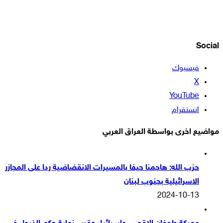
Social
فيسبوك
‫X
‫YouTube
انستقرام
مواضيع اخرى بواسطة العراق العربي
حزب الله: هاجمنا حيفا بالمسيرات الانقضاضية ردا على المجازر
الاسرائيلية بجنوب لبنان
2024-10-13