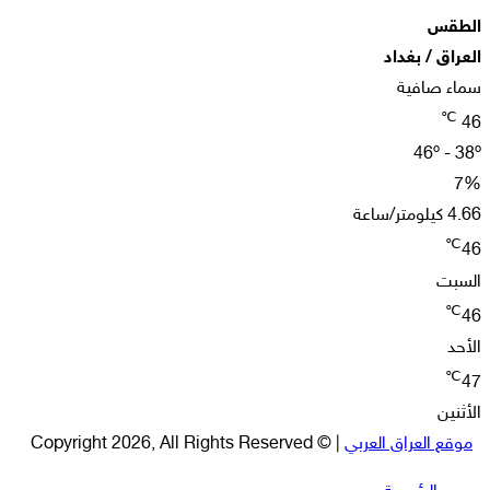
الطقس
العراق / بغداد
سماء صافية
℃
46
46º - 38º
7%
4.66 كيلومتر/ساعة
℃
46
السبت
℃
46
الأحد
℃
47
الأثنين
موقع العراق العربي
| © Copyright 2026, All Rights Reserved