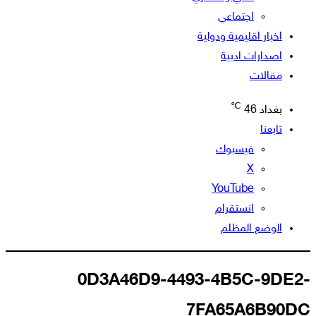
اجتماعي
اخبار اقليمية ودولية
اصدارات ادبية
مقالات
℃
بغداد
46
تابعنا
فيسبوك
‫X
‫YouTube
انستقرام
الوضع المظلم
0D3A46D9-4493-4B5C-9DE2-
7FA65A6B90DC