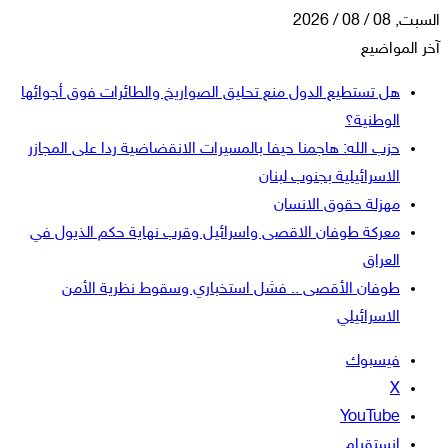
السبت, 08 / 08 / 2026
آخر المواضيع
هل تستطيع الدول منع تحليق الصواريخ والطائرات فوق أجوائها
الوطنية؟
حزب الله: هاجمنا حيفا بالمسيرات الانقضاضية ردا على المجازر
الاسرائيلية بجنوب لبنان
مهزلة حقوق الانسان
معركة طوفان الاقصى واسرائيل وقرب نهاية حكم الذيول في
العراق
طوفان الأقصى .. فشل استخباري وسقوط نظرية الأمن
الاسرائيلي
فيسبوك
‫X
‫YouTube
انستقرام