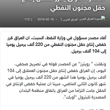
حقل مجنون النفطي
أرسل
العراق العربي
2019-02-16
172
بريدا
إلكترونيا
أفاد مصدر مسؤول في وزارة النفط، السبت، ان العراق قرر
خفض إنتاج حقل مجنون النفطي من 220 ألف برميل يوميا
إلى 104 آلاف برميل
.
ونقلت ” رويترز” عن المصدر قوله في تصريح صحفي،
اليوم، إن العراق خفض إنتاج حقل مجنون العملاق إلى 104
آلاف برميل يوميا هذا الشهر من 220 ألف برميل يوميا في
شهر كانون الثاني الماضي، مبينا ان عملية خفض الإنتاج في
الحقل جاءت التزاما من العراق باتفاق منظمة البلدان
المصدرة للبترول “أوبك”.