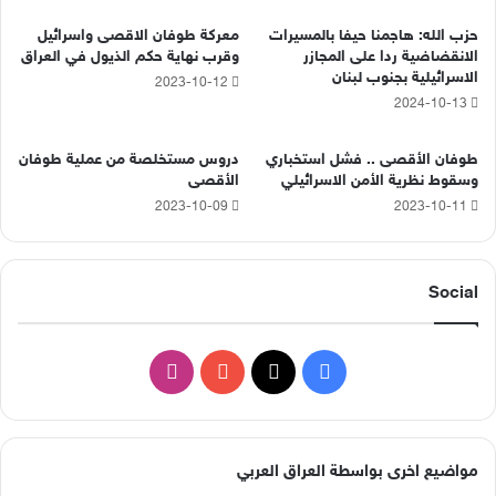
حزب الله: هاجمنا حيفا بالمسيرات
معركة طوفان الاقصى واسرائيل
الانقضاضية ردا على المجازر
وقرب نهاية حكم الذيول في العراق
الاسرائيلية بجنوب لبنان
2023-10-12
2024-10-13
طوفان الأقصى .. فشل استخباري
دروس مستخلصة من عملية طوفان
وسقوط نظرية الأمن الاسرائيلي
الأقصى
2023-10-09
2023-10-11
Social
‫X
فيسبوك
‫YouTube
انستقرام
مواضيع اخرى بواسطة العراق العربي