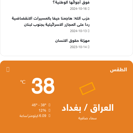
فوق أجوائها الوطنية؟
2024-10-16
حزب الله: هاجمنا حيفا بالمسيرات الانقضاضية
ردا على المجازر الاسرائيلية بجنوب لبنان
2024-10-13
مهزلة حقوق الانسان
2023-10-14
الطقس
38
℃
العراق / بغداد
46º - 38º
12%
6.09 كيلومتر/ساعة
سماء صافية