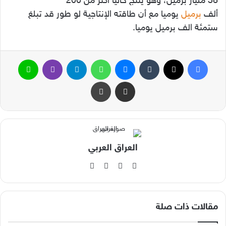
38 مليار برميل، وهو ينتج حاليا أكثر من 200
ألف
برميل
يوميا مع أن طاقته الإنتاجية لو طور قد تبلغ
ستمئة الف برميل يوميا.
فيسبوك
‫X
ماسنجر
واتساب
تيلقرام
ڤايبر
لاين
مشاركة عبر البريد
طباعة
العراق العربي
‫X
فيسبوك
‫YouTube
انستقرام
مقالات ذات صلة